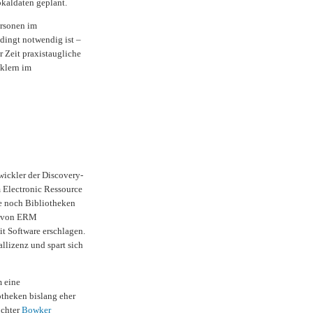
kaldaten geplant.
ersonen im
dingt notwendig ist –
r Zeit praxistaugliche
klern im
ickler der Discovery-
 Electronic Ressource
ge noch Bibliotheken
me von ERM
it Software erschlagen.
allizenz und spart sich
m eine
otheken bislang eher
ochter
Bowker