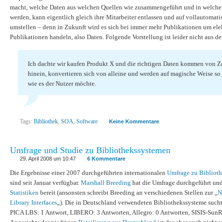
macht, welche Daten aus welchen Quellen wie zusammengeführt und in welcher 
werden, kann eigentlich gleich ihre Mitarbeiter entlassen und auf vollautomati
umstellen – denn in Zukunft wird es sich bei immer mehr Publikationen um ele
Publikationen handeln, also Daten. Folgende Vorstellung ist leider nicht aus der
Ich dachte wir kaufen Produkt X und die richtigen Daten kommen von 
hinein, konvertieren sich von alleine und werden auf magische Weise so b
wie es der Nutzer möchte.
Tags:
Bibliothek
,
SOA
,
Software
Keine Kommentare
Umfrage und Studie zu Bibliothekssystemen
29. April 2008 um 10:47
6 Kommentare
Die Ergebnisse einer 2007 durchgeführten internationalen
Umfrage zu Bibliot
sind seit Januar verfügbar.
Marshall Breeding
hat die Umfrage durchgeführt und
Statistiken
bereit (ansonsten schreibt Breeding an verschiedenen Stellen zur „
N
Library Interfaces
„). Die in Deutschland verwendeten Bibliothekssysteme such
PICA LBS: 1 Antwort, LIBERO: 3 Antworten, Allegro: 0 Antworten, SISIS-SunR