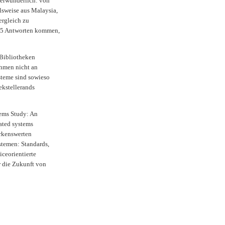
verwunderlich: von
sweise aus Malaysia,
ergleich zu
r 5 Antworten kommen,
 Bibliotheken
ehmen nicht an
steme sind sowieso
ekstellerands
ems Study: An
ated systems
erkenswerten
stemen: Standards,
ceorientierte
r die Zukunft von