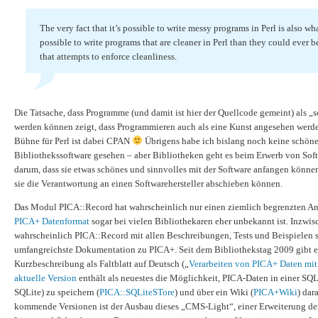
The very fact that it’s possible to write messy programs in Perl is also wh
possible to write programs that are cleaner in Perl than they could ever b
that attempts to enforce cleanliness.
Die Tatsache, dass Programme (und damit ist hier der Quellcode gemeint) als „
werden können zeigt, dass Programmieren auch als eine Kunst angesehen werd
Bühne für Perl ist dabei CPAN
Übrigens habe ich bislang noch keine schön
Bibliothekssoftware gesehen – aber Bibliotheken geht es beim Erwerb von Sof
darum, dass sie etwas schönes und sinnvolles mit der Software anfangen könne
sie die Verantwortung an einen Softwarehersteller abschieben können.
Das Modul PICA::Record hat wahrscheinlich nur einen ziemlich begrenzten An
PICA+ Datenformat
sogar bei vielen Bibliothekaren eher unbekannt ist. Inzwisc
wahrscheinlich PICA::Record mit allen Beschreibungen, Tests und Beispielen s
umfangreichste Dokumentation zu PICA+. Seit dem Bibliothekstag 2009 gibt e
Kurzbeschreibung als Faltblatt auf Deutsch („
Verarbeiten von PICA+ Daten mi
aktuelle Version
enthält als neuestes die Möglichkeit, PICA-Daten in einer SQ
SQLite) zu speichern (
PICA::SQLiteSTore
) und über ein Wiki (
PICA+Wiki
) dar
kommende Versionen ist der Ausbau dieses „CMS-Light“, einer Erweiterung 