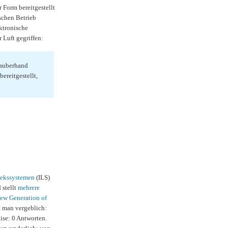
Form bereitgestellt
schen Betrieb
ktronische
 Luft gegriffen:
Zauberhand
ereitgestellt,
hekssystemen
(ILS)
 stellt
mehrere
ew Generation of
t man vergeblich:
ise: 0 Antworten.