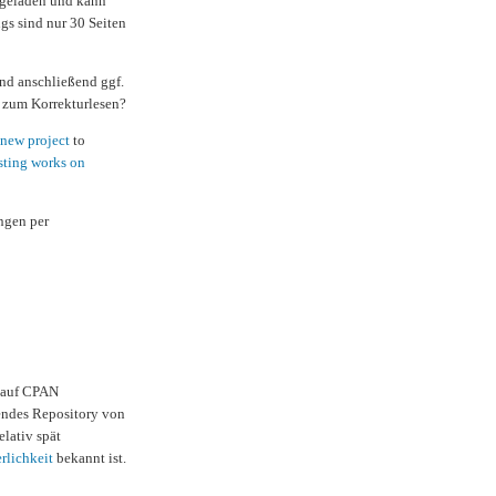
hgeladen und kann
gs sind nur 30 Seiten
nd anschließend ggf.
 zum Korrekturlesen?
 new project
to
sting works on
ngen per
auf CPAN
sendes Repository von
elativ spät
rlichkeit
bekannt ist.