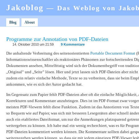
Jakoblog
— Das Weblog von Jako
Blog
About
Programme zur Annotation von PDF-Dateien
14. Oktober 2010 um 21:59
9 Kommentare
Die anhaltende Verbreitung des seitenorientierten
Portable Document Format
(P
Informationswissenschaftler als reaktionäres Phänomen zur fortschreitenden Di
Dokumenten ansehen, Mittelfristig wird sich der Dokumentbegriff von traditi
„Original“ und „Seite“ lösen. Hier und jetzt lassen sich PDF-Dateien aber nich
zudem ein relativ einfache Methode, Texte so zu verbreiten, dass sie beim Emp
ankommen, wie es sich der Autor gedacht hat.
Im Gegensatz zum Papier fehlt PDF-Dateien aber oft die einfache Möglichkeit
Korrekturen und Kommentare anzubringen. Dies ist im PDF-Format zwar vorges
meisten PDF-Viewern fehlt diese Funktion. Zudem ist das Annotieren von Text
so Bequem wie auf Papier, was sich mit besseren Lesegeräten aber schnell ände
auch ein etabliertes Dateiformat, um nur die Anmerkungen platzsparend getren
weitergeben zu können. Ich habe mal ein wenig recherchiert, was es für Progra
PDF-Dateien kommentiert werden können. Die Kommentare sollten dabei gespe
weitergegeben werden können, so dass sie mit jedem gängigen PDF-Viewer lesb