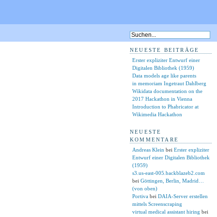
NEUESTE BEITRÄGE
Erster expliziter Entwurf einer
Digitalen Bibliothek (1959)
Data models age like parents
in memoriam Ingetraut Dahlberg
Wikidata documentation on the
2017 Hackathon in Vienna
Introduction to Phabricator at
Wikimedia Hackathon
NEUESTE
KOMMENTARE
Andreas Klein
bei
Erster expliziter
Entwurf einer Digitalen Bibliothek
(1959)
s3.us-east-005.backblazeb2.com
bei
Göttingen, Berlin, Madrid…
(von oben)
Portiva
bei
DAIA-Server erstellen
mittels Screenscraping
virtual medical assistant hiring
bei