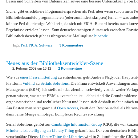
Lesen und Schreiben von Datensätzen sowie eine bessere Unterstützung von Lo
Sicher gibt es schönere Programmiersprachen als Perl, aber wenn schon mehr P
Bibliotheksumfeld programmieren (oder zumindest skripten) lernen – was unbe
könnte Perl die richtige Wahl sein, da sich mit PICA::Record bereits nach kurze
Ergebnisse erzielen lassen. Zum deutschsprachigen Austausch zwischen Entwic
Bibliotheksbereich gibt es übrigens die Mailingliste
bibcode
.
Tags:
Perl
,
PICA
,
Software
3 Kommentare
Neues aus der Bibliotheksentwickler-Szene
2. Februar 2009 um 13:12
2 Kommentare
Wie aus
einer Pressemitteilung
zu entnehmen, geht Andrew Nagy, der Hauptentw
Plattform
VuFind
zu
Serials Solutions
. Die Firma entwickelt Anwendungen zum
Management (ERM). Ich stelle mir das ziemlich schwierig vor, da weder Verla
genau wissen, was unter ERM zu verstehen ist – dabei sind die Grundproble
organisatorischer und rechtlicher Natur und lassen sich deshalb nicht einfach m
Am Besten man setzt ganz auf
Open Access
, kauft den Rest pauschal als Nation
damit eine Menge unnötiger, komplexer Rechteverwaltung.
Serial Solutions gehört zur
Cambridge Information Group
(CIG), die vor kurze
Minderheitsbeteiligung an LibraryThing
gekauft hat. Der von deutschen Bibli
verschmähte Dienst
LibraryThing for Libraries
wird in Zukunft über die CIG-T