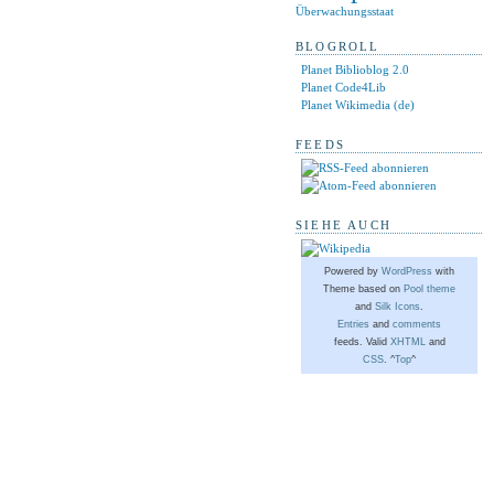
Überwachungsstaat
BLOGROLL
Planet Biblioblog 2.0
Planet Code4Lib
Planet Wikimedia (de)
FEEDS
SIEHE AUCH
Powered by
WordPress
with
Theme based on
Pool theme
and
Silk Icons
.
Entries
and
comments
feeds. Valid
XHTML
and
CSS
. ^
Top
^