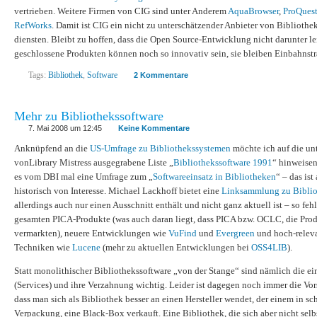
vertrieben. Weitere Firmen von CIG sind unter Anderem
AquaBrowser
,
ProQues
RefWorks
. Damit ist CIG ein nicht zu unterschätzender Anbieter von Bibliothe
diensten. Bleibt zu hoffen, dass die Open Source-Entwicklung nicht darunter lei
geschlossene Produkten können noch so innovativ sein, sie bleiben Einbahnstr
Tags:
Bibliothek
,
Software
2 Kommentare
Mehr zu Bibliothekssoftware
7. Mai 2008 um 12:45
Keine Kommentare
Anknüpfend an die
US-Umfrage zu Bibliothekssystemen
möchte ich auf die un
vonLibrary Mistress ausgegrabene Liste „
Bibliothekssoftware 1991
“ hinweisen
es vom DBI mal eine Umfrage zum „
Softwareeinsatz in Bibliotheken
“ – das is
historisch von Interesse. Michael Lackhoff bietet eine
Linksammlung zu Biblio
allerdings auch nur einen Ausschnitt enthält und nicht ganz aktuell ist – so feh
gesamten PICA-Produkte (was auch daran liegt, dass PICA bzw. OCLC, die Produ
vermarkten), neuere Entwicklungen wie
VuFind
und
Evergreen
und hoch-releva
Techniken wie
Lucene
(mehr zu aktuellen Entwicklungen bei
OSS4LIB
).
Statt monolithischer Bibliothekssoftware „von der Stange“ sind nämlich die 
(Services) und ihre Verzahnung wichtig. Leider ist dagegen noch immer die Vors
dass man sich als Bibliothek besser an einen Hersteller wendet, der einem in sc
Verpackung, eine Black-Box verkauft. Eine Bibliothek, die sich aber nicht sel