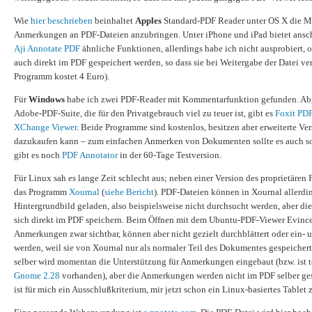
Wie
hier beschrieben
beinhaltet
Apples
Standard-PDF Reader unter OS X die M
Anmerkungen an PDF-Dateien anzubringen. Unter iPhone und iPad bietet ans
Aji Annotate PDF
ähnliche Funktionen, allerdings habe ich nicht ausprobiert,
auch direkt im PDF gespeichert werden, so dass sie bei Weitergabe der Datei ve
Programm kostet 4 Euro).
Für
Windows
habe ich zwei PDF-Reader mit Kommentarfunktion gefunden. Ab
Adobe-PDF-Suite, die für den Privatgebrauch viel zu teuer ist, gibt es
Foxit PD
XChange Viewer
. Beide Programme sind kostenlos, besitzen aber erweiterte Ver
dazukaufen kann – zum einfachen Anmerken von Dokumenten sollte es auch s
gibt es noch
PDF Annotator
in der 60-Tage Testversion.
Für Linux sah es lange Zeit schlecht aus; neben einer Version des proprietären F
das Programm
Xournal
(
siehe Bericht
). PDF-Dateien können in Xournal allerdin
Hintergrundbild geladen, also beispielsweise nicht durchsucht werden, aber d
sich direkt im PDF speichern. Beim Öffnen mit dem Ubuntu-PDF-Viewer Evince
Anmerkungen zwar sichtbar, können aber nicht gezielt durchblättert oder ein- 
werden, weil sie von Xournal nur als normaler Teil des Dokumentes gespeichert
selber wird momentan die Unterstützung für Anmerkungen eingebaut (bzw. ist 
Gnome 2.28
vorhanden), aber die Anmerkungen werden nicht im PDF selber ges
ist für mich ein Ausschlußkriterium, mir jetzt schon ein Linux-basiertes Tablet