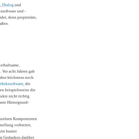
t
,
Dialog
und
kssoftware und -
det, denn proprietäre,
aßen.
terhaltsame,
. Vor acht Jahren gab
t aber höchstens noch
thekssoftware
, die
len beispielsweise die
kte nicht richtig
nte Hintergrund-
einzelnen Komponenten
tellung verbreitet,
hön bunter
bst Gedanken darüber