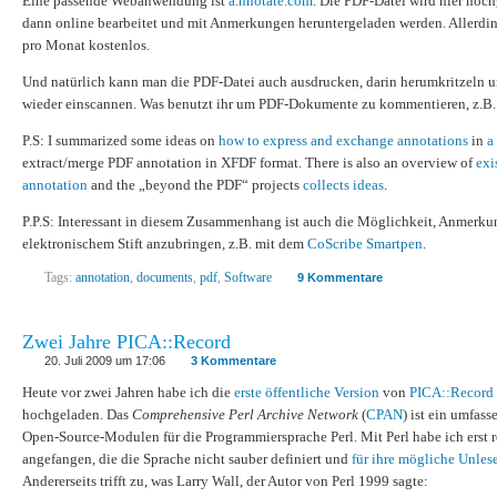
Eine passende Webanwendung ist
a.nnotate.com
. Die PDF-Datei wird hier hoc
dann online bearbeitet und mit Anmerkungen heruntergeladen werden. Allerdin
pro Monat kostenlos.
Und natürlich kann man die PDF-Datei auch ausdrucken, darin herumkritzeln u
wieder einscannen. Was benutzt ihr um PDF-Dokumente zu kommentieren, z.B.
P.S: I summarized some ideas on
how to express and exchange annotations
in
a
extract/merge PDF annotation in XFDF format. There is also an overview of
exi
annotation
and the „beyond the PDF“ projects
collects ideas
.
P.P.S: Interessant in diesem Zusammenhang ist auch die Möglichkeit, Anmerku
elektronischem Stift anzubringen, z.B. mit dem
CoScribe Smartpen
.
Tags:
annotation
,
documents
,
pdf
,
Software
9 Kommentare
Zwei Jahre PICA::Record
20. Juli 2009 um 17:06
3 Kommentare
Heute vor zwei Jahren habe ich die
erste öffentliche Version
von
PICA::Record
hochgeladen. Das
Comprehensive Perl Archive Network
(
CPAN
) ist ein umfas
Open-Source-Modulen für die Programmiersprache Perl. Mit Perl habe ich erst r
angefangen, die die Sprache nicht sauber definiert und
für ihre mögliche Unlese
Andererseits trifft zu, was Larry Wall, der Autor von Perl 1999 sagte: