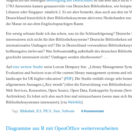
Angesichts der niedrigen
Beteiligung aus Deutschland
ist das aber auch nicht 
1783 Antworten kamen genausoviele von Deutschen Bibliotheken, wie beispiel
Libanon oder Singapur: nämlich 2. Es sei aber bemerkt, dass auch aus den im V
Deutschland hinsichtlich ihrer Bibliothekssysteme aktiveren Niederlanden nu
die Masse ist aus dem Englischsprachigen Raum.
Ein wenig seltsam finde ich das schon, was ist die Schlussfolgerung? Deutsche
interessieren sich nicht für ihre Bibliothekssysteme? Deutsche Bibliotheken n
internationalen Umfragen teil? Die in Deutschland verwendeten Bibliothekssy
hoffnungslos irrelevant? Was Softwaremäßig außerhalb des deutschen Biblioth
geschieht interessiert nicht? Umfragen werden überbewertet? …
Auf
eine weitere Studie
weist Lorcan Dempsey hin: „Library Management Syst
Evaluation and horizon scan of the current library management systems and rel
landscape for UK higher education“ (
PDF
). Die Studie enthält einige sehr bem
allgemeinen Aussagen („Key trends“) über die Entwicklung von Bibliothekssy
Web Services, Konsortien, Open Source, Open Data, Entkoppelte Systeme (Servi
Architektur). Es lohnt sich also auch hier mal reinzuschauen (wenn man sich fü
Bibliothekssystemen interessiert). [via
Web4lib
].
Tags:
Bibliothek
,
ILS
,
PICA
,
Sisis
,
Software
6 Kommentare
Diagramme aus R mit OpenOffice weiterverarbeiten