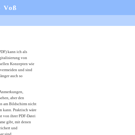
b Voß
DF) kann ich als
gitalisierung von
onellen Konzepten wie
t vermeiden und sind
fänger auch so
, Anmerkungen,
ehen, aber den
en am Bildschirm nicht
rn kann. Praktisch wäre
nt von ihrer PDF-Datei
mme gibt, mit denen
ichert und
ar sind.