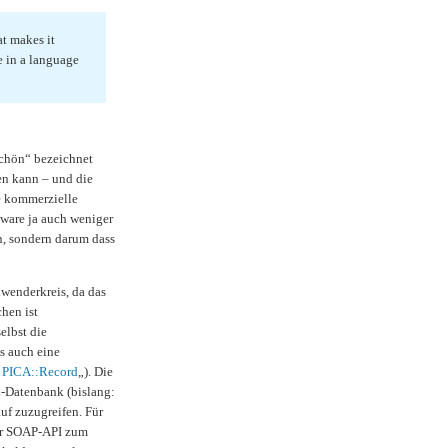
at makes it
e in a language
schön“ bezeichnet
en kann – und die
e kommerzielle
tware ja auch weniger
n, sondern darum dass
wenderkreis, da das
hen ist
elbst die
s auch eine
t PICA::Record
„). Die
L-Datenbank (bislang:
auf zuzugreifen. Für
der SOAP-API zum