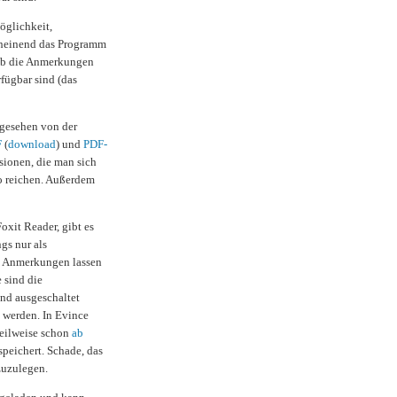
öglichkeit,
cheinend das Programm
 ob die Anmerkungen
rfügbar sind (das
gesehen von der
F
(
download
) und
PDF-
sionen, die man sich
o reichen. Außerdem
oxit Reader, gibt es
gs nur als
ie Anmerkungen lassen
 sind die
und ausgeschaltet
 werden. In Evince
teilweise schon
ab
peichert. Schade, das
 zuzulegen.