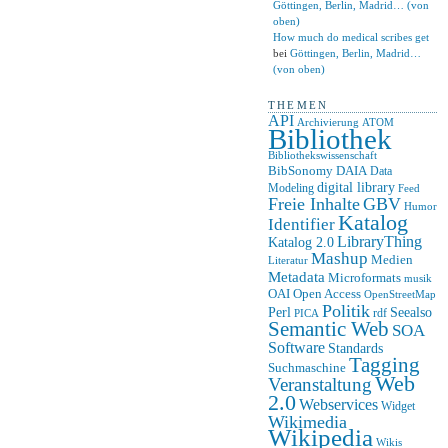
Göttingen, Berlin, Madrid… (von
oben)
How much do medical scribes get
bei
Göttingen, Berlin, Madrid…
(von oben)
THEMEN
API
ATOM
Archivierung
Bibliothek
Bibliothekswissenschaft
BibSonomy
DAIA
Data
digital library
Modeling
Feed
Freie Inhalte
GBV
Humor
Katalog
Identifier
LibraryThing
Katalog 2.0
Mashup
Medien
Literatur
Metadata
Microformats
musik
OAI
Open Access
OpenStreetMap
Politik
Seealso
Perl
rdf
PICA
Semantic Web
SOA
Software
Standards
Tagging
Suchmaschine
Web
Veranstaltung
2.0
Webservices
Widget
Wikimedia
Wikipedia
Wikis