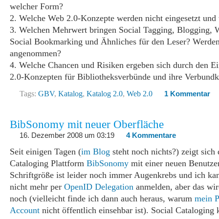
welcher Form?
2. Welche Web 2.0-Konzepte werden nicht eingesetzt und
3. Welchen Mehrwert bringen Social Tagging, Blogging, 
Social Bookmarking und Ähnliches für den Leser? Werden
angenommen?
4. Welche Chancen und Risiken ergeben sich durch den E
2.0-Konzepten für Bibliotheksverbünde und ihre Verbundk
Tags:
GBV
,
Katalog
,
Katalog 2.0
,
Web 2.0
1 Kommentar
BibSonomy mit neuer Oberfläche
16. Dezember 2008 um 03:19
4 Kommentare
Seit einigen Tagen (
im Blog
steht noch nichts?) zeigt sich 
Cataloging Plattform
BibSonomy
mit einer neuen Benutzer
Schriftgröße ist leider noch immer Augenkrebs und ich ka
nicht mehr per
OpenID Delegation
anmelden, aber das wir
noch (vielleicht finde ich dann auch heraus, warum
mein P
Account
nicht öffentlich einsehbar ist). Social Cataloging