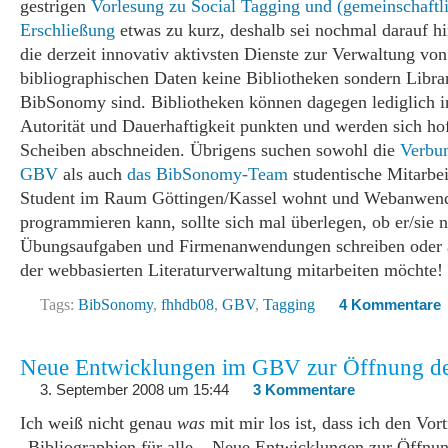
gestrigen
Vorlesung zu Social Tagging und (gemeinschaftl
Erschließung
etwas zu kurz, deshalb sei nochmal darauf h
die derzeit innovativ aktivsten Dienste zur Verwaltung von
bibliographischen Daten keine Bibliotheken sondern Libr
BibSonomy sind. Bibliotheken können dagegen lediglich 
Autorität und Dauerhaftigkeit punkten und werden sich hof
Scheiben abschneiden. Übrigens suchen sowohl die
Verbun
GBV
als auch
das BibSonomy-Team
studentische Mitarbei
Student im Raum Göttingen/Kassel wohnt und Webanwen
programmieren kann, sollte sich mal überlegen, ob er/sie 
Übungsaufgaben und Firmenanwendungen schreiben oder 
der webbasierten Literaturverwaltung mitarbeiten möchte!
Tags:
BibSonomy
,
fhhdb08
,
GBV
,
Tagging
4 Kommentare
Neue Entwicklungen im GBV zur Öffnung de
3. September 2008 um 15:44
3 Kommentare
Ich weiß nicht genau
was
mit mir los ist, dass ich den Vor
„Bibliographien für alle – Neue Entwicklungen zur Öffnu