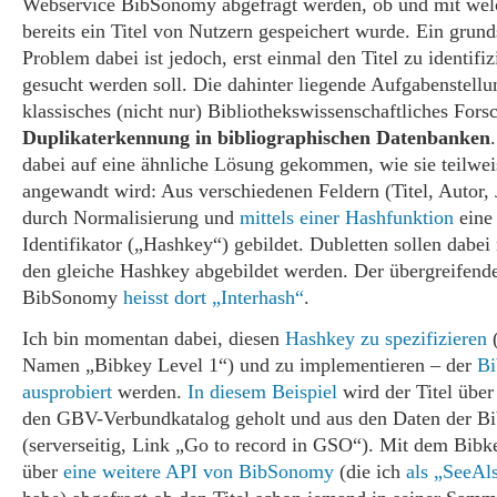
Webservice BibSonomy abgefragt werden, ob und mit wel
bereits ein Titel von Nutzern gespeichert wurde. Ein grund
Problem dabei ist jedoch, erst einmal den Titel zu identifi
gesucht werden soll. Die dahinter liegende Aufgabenstellun
klassisches (nicht nur) Bibliothekswissenschaftliches Fors
Duplikaterkennung in bibliographischen Datenbanken
dabei auf eine ähnliche Lösung gekommen, wie sie teilwei
angewandt wird: Aus verschiedenen Feldern (Titel, Autor,
durch Normalisierung und
mittels einer Hashfunktion
eine 
Identifikator („Hashkey“) gebildet. Dubletten sollen dabei
den gleiche Hashkey abgebildet werden. Der übergreifen
BibSonomy
heisst dort „Interhash“
.
Ich bin momentan dabei, diesen
Hashkey zu spezifizieren
(
Namen „Bibkey Level 1“) und zu implementieren – der
Bi
ausprobiert
werden.
In diesem Beispiel
wird der Titel übe
den GBV-Verbundkatalog geholt und aus den Daten der Bi
(serverseitig, Link „Go to record in GSO“). Mit dem Bibk
über
eine weitere API von BibSonomy
(die ich
als „SeeAl