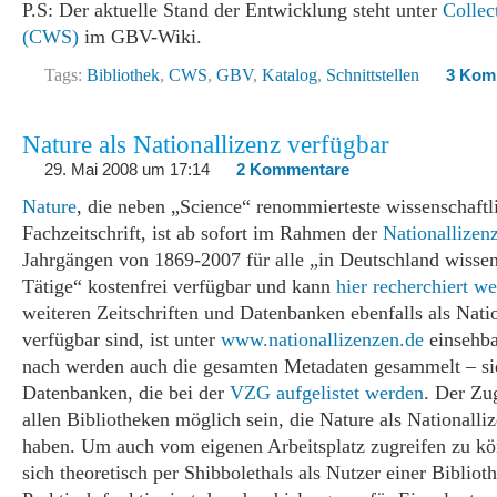
P.S: Der aktuelle Stand der Entwicklung steht unter
Collec
(CWS)
im GBV-Wiki.
Tags:
Bibliothek
,
CWS
,
GBV
,
Katalog
,
Schnittstellen
3 Kom
Nature als Nationallizenz verfügbar
29. Mai 2008 um 17:14
2 Kommentare
Nature
, die neben „Science“ renommierteste wissenschaftl
Fachzeitschrift, ist ab sofort im Rahmen der
Nationallizen
Jahrgängen von 1869-2007 für alle „in Deutschland wissen
Tätige“ kostenfrei verfügbar und kann
hier recherchiert w
weiteren Zeitschriften und Datenbanken ebenfalls als Nati
verfügbar sind, ist unter
www.nationallizenzen.de
einsehba
nach werden auch die gesamten Metadaten gesammelt – si
Datenbanken, die bei der
VZG aufgelistet werden
. Der Zug
allen Bibliotheken möglich sein, die Nature als Nationalli
haben. Um auch vom eigenen Arbeitsplatz zugreifen zu k
sich theoretisch per Shibbolethals als Nutzer einer Bibliot