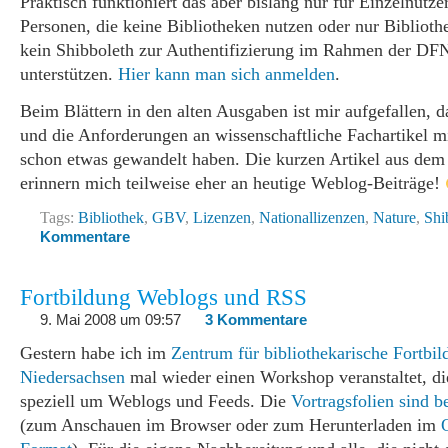
Praktisch funktioniert das aber bislang nur für Einzelnutzer
Personen, die keine Bibliotheken nutzen oder nur Biblioth
kein Shibboleth zur Authentifizierung im Rahmen der DF
unterstützen.
Hier kann man sich anmelden
.
Beim Blättern in den alten Ausgaben ist mir aufgefallen, da
und die Anforderungen an wissenschaftliche Fachartikel mi
schon etwas gewandelt haben. Die kurzen Artikel aus dem
erinnern mich teilweise eher an heutige Weblog-Beiträge!
Tags:
Bibliothek
,
GBV
,
Lizenzen
,
Nationallizenzen
,
Nature
,
Shi
Kommentare
Fortbildung Weblogs und RSS
9. Mai 2008 um 09:57
3 Kommentare
Gestern habe ich im
Zentrum für bibliothekarische Fortbil
Niedersachsen
mal wieder einen Workshop veranstaltet, di
speziell um Weblogs und Feeds. Die
Vortragsfolien sind b
(zum Anschauen im Browser oder zum Herunterladen im