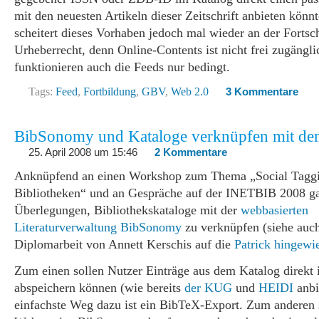
mit den neuesten Artikeln dieser Zeitschrift anbieten könn
scheitert dieses Vorhaben jedoch mal wieder an der Fortsc
Urheberrecht, denn Online-Contents ist nicht frei zugängl
funktionieren auch die Feeds nur bedingt.
Tags:
Feed
,
Fortbildung
,
GBV
,
Web 2.0
3 Kommentare
BibSonomy und Kataloge verknüpfen mit de
25. April 2008 um 15:46
2 Kommentare
Anknüpfend an einen Workshop zum Thema „Social Taggi
Bibliotheken“ und an Gespräche auf der INETBIB 2008 g
Überlegungen, Bibliothekskataloge mit der
webbasierten
Literaturverwaltung
BibSonomy
zu verknüpfen (siehe auch
Diplomarbeit von Annett Kerschis auf die
Patrick hingewi
Zum einen sollen Nutzer Einträge aus dem Katalog direk
abspeichern können (wie bereits
der KUG
und
HEIDI
anbi
einfachste Weg dazu ist ein BibTeX-Export. Zum anderen s