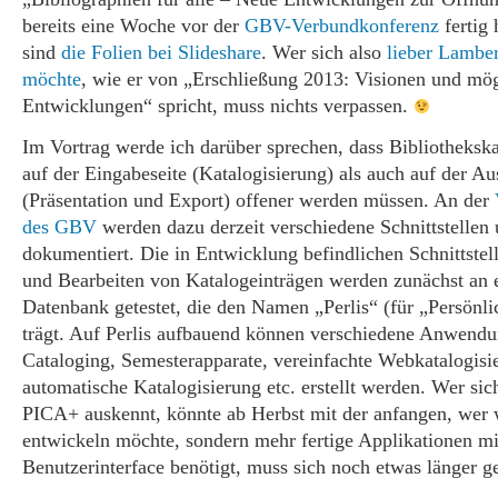
bereits eine Woche vor der
GBV-Verbundkonferenz
fertig 
sind
die Folien bei Slideshare
. Wer sich also
lieber Lambe
möchte
, wie er von „Erschließung 2013: Visionen und mö
Entwicklungen“ spricht, muss nichts verpassen.
Im Vortrag werde ich darüber sprechen, dass Bibliotheksk
auf der Eingabeseite (Katalogisierung) als auch auf der Au
(Präsentation und Export) offener werden müssen. An der
des GBV
werden dazu derzeit verschiedene Schnittstellen
dokumentiert. Die in Entwicklung befindlichen Schnittste
und Bearbeiten von Katalogeinträgen werden zunächst an 
Datenbank getestet, die den Namen „Perlis“ (für „Persönli
trägt. Auf Perlis aufbauend können verschiedene Anwendu
Cataloging, Semesterapparate, vereinfachte Webkatalogisi
automatische Katalogisierung etc. erstellt werden. Wer s
PICA+ auskennt, könnte ab Herbst mit der anfangen, wer 
entwickeln möchte, sondern mehr fertige Applikationen m
Benutzerinterface benötigt, muss sich noch etwas länger g