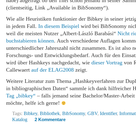
habe) abgefragt ob den Titel schon jemand in seiner Samm
(clientseitig, Link „Available in BibSonomy“).
Wie alle Heuristiken funktionier der Bibkey in seiner jetz
in jedem Fall.
In diesem Beispiel
wird bei BibSonomy nich
weil die meisten Nutzer „Albert-László Barabási“
Nicht ri
buchstabieren können
. Auch verschiedene Auflagen komm
unterschiedlicher Jahreszahl nicht zusammen. Es ist also
Forschungs- und Entwicklungsbedarf. Auch für den Eins
wird über Hashkeys nachgedacht, wie
dieser Vortrag
von 
Callewaert
auf der ELAG2008
zeigt.
Weitere Literatur zum Thema „Hashkeyverfahren zur Dup
in bibliographischen Daten“ sammle ich dank hilfreicher
Tag „bibkey“
– falls jemand seine Bachelor/Master-Arbei
möchte, helfe ich gerne!
Tags:
Bibkey
,
Bibliothek
,
BibSonomy
,
GBV
,
Identifier
,
Informat
Katalog
2 Kommentare