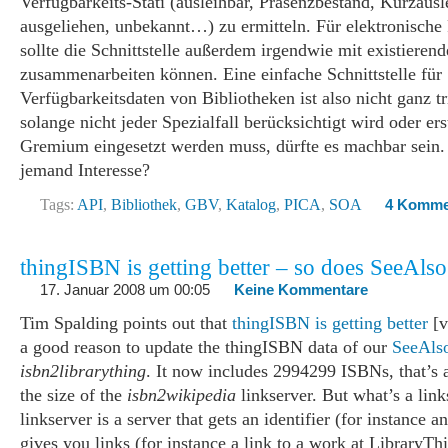
Verfügbarkeits-Stati (ausleihbar, Präsenzbestand, Kurzausl
ausgeliehen, unbekannt…) zu ermitteln. Für elektronische
sollte die Schnittstelle außerdem irgendwie mit existieren
zusammenarbeiten können. Eine einfache Schnittstelle für
Verfügbarkeitsdaten von Bibliotheken ist also nicht ganz tr
solange nicht jeder Spezialfall berücksichtigt wird oder er
Gremium eingesetzt werden muss, dürfte es machbar sein.
jemand Interesse?
Tags:
API
,
Bibliothek
,
GBV
,
Katalog
,
PICA
,
SOA
4 Komme
thingISBN is getting better – so does SeeAlso
17. Januar 2008 um 00:05
Keine Kommentare
Tim Spalding points out that
thingISBN is getting better
[v
a good reason to update the thingISBN data of our
SeeAlso
isbn2librarything
. It now includes 2994299 ISBNs, that’s 
the size of the
isbn2wikipedia
linkserver. But what’s a lin
linkserver is a server that gets an identifier (for instance 
gives you links (for instance a link to a work at LibraryTh