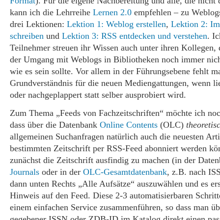
Format
). Für die eigene Nachbereitung und alle, die nicht
kann ich die Lehrreihe
Lernen 2.0
empfehlen – zu Weblogs 
drei Lektionen:
Lektion 1: Weblog erstellen
,
Lektion 2: I
schreiben
und
Lektion 3: RSS entdecken und verstehen
. I
Teilnehmer streuen ihr Wissen auch unter ihren Kollegen, d
der Umgang mit Weblogs in Bibliotheken noch immer nicht
wie es sein sollte. Vor allem in der Führungsebene fehlt 
Grundverständnis für die neuen Mediengattungen, wenn lie
oder nachgeplappert statt selber ausprobiert wird.
Zum Thema „Feeds von Fachzeitschriften“ möchte ich noc
dass über die Datenbank
Online Contents
(OLC)
theoretis
allgemeinen Suchanfragen natürlich auch die neuesten Arti
bestimmten Zeitschrift per RSS-Feed abonniert werden kö
zunächst die Zeitschrift ausfindig zu machen (in der Dat
Journals
oder in der
OLC-Gesamtdatenbank
, z.B. nach I
dann unten Rechts „Alle Aufsätze“ auszuwählen und es ers
Hinweis auf den Feed. Diese 2-3 automatisierbaren Schritt
einem einfachen Service zusammenführen, so dass man ü
gegebener ISSN oder ZDB-ID im Katalog direkt einen pa