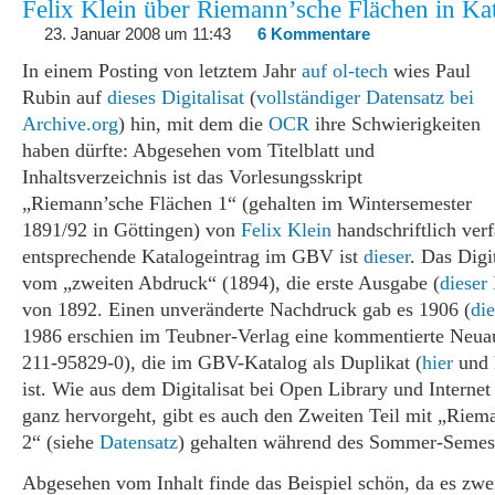
Felix Klein über Riemann’sche Flächen in Ka
23. Januar 2008 um 11:43
6 Kommentare
In einem Posting von letztem Jahr
auf ol-tech
wies Paul
Rubin auf
dieses Digitalisat
(
vollständiger Datensatz bei
Archive.org
) hin, mit dem die
OCR
ihre Schwierigkeiten
haben dürfte: Abgesehen vom Titelblatt und
Inhaltsverzeichnis ist das Vorlesungsskript
„Riemann’sche Flächen 1“ (gehalten im Wintersemester
1891/92 in Göttingen) von
Felix Klein
handschriftlich verf
entsprechende Katalogeintrag im GBV ist
dieser
. Das Digi
vom „zweiten Abdruck“ (1894), die erste Ausgabe (
dieser
von 1892. Einen unveränderte Nachdruck gab es 1906 (
di
1986 erschien im Teubner-Verlag eine kommentierte Neua
211-95829-0), die im GBV-Katalog als Duplikat (
hier
und
ist. Wie aus dem Digitalisat bei Open Library und Internet
ganz hervorgeht, gibt es auch den Zweiten Teil mit „Riem
2“ (siehe
Datensatz
) gehalten während des Sommer-Semes
Abgesehen vom Inhalt finde das Beispiel schön, da es zw