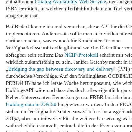
enthält einen
Catalog Availability Web Service
, der ausge
ISBN ermittelt, in welchen (Teil)bibliotheken ein Titel ve
ausgeliehen ist.
Bei Bedarf könnte ich mal versuchen, diese API für die 
implementieren. Andererseits sollte man sich vielleicht e
darüber machen, was es noch für Kandidaten für eine
Verfügbarkeitsschnittstelle gibt und welche Daten über so e
abfragbar sein sollten: Das
NCIP-Protokoll
scheint mir wi
wirklich zukunftsfähig zu sein. Janifer Gatenby macht in 
„
Bridging the gap between discovery and delivery
“ (PPT) 
durchdachte Vorschläge. Auf den Mailinglisten CODE4LI
PERL4LIB habe ich letzte Woche herumposaunt, wie wich
Holding-API wäre und dass das doch alles eigentlich ganz 
Neben Iinteressanten Bemerkungen zu FRBR bin ich darau
Holding-data in Z39.50
hingewiesen worden. In den PIC
stehen die Verfügbarkeitsdaten soweit ich es herausgefund
201@, aber nur teilweise. Für die weitere Umsetzung wäre
wahrscheinlich sinnvoll, erstmal alle in der Praxis vork