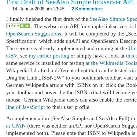
First Draft of SeeAlso Simple linkserver API
14. Januar 2008 um 23:45
2 Kommentare
I finally finished the first draft of the
SeeAlso Simple Speci
. The webservice API for simple linkservers is 
OpenSearch Suggestions
. It will be completed by the „See
Specification“ which adds unAPI and OpenSearch Descrip
The service is already implemented and running at the
Uni
GBV
, see
my earlier posting
or simply have a look at
this
same service is installed for testing
at the Wikimedia Tools
Wikipedia I drafted a different client that can be tested
via
Drag the Link „ISBN2W“ to you bookmark toolbar, visit a
German Wikipedia article with ISBNs on it, click the Book
your toolbar and hover the the ISBNs (that will become ye
mouse. German Wikipedia users can also enable the servi
line of JavaScript
to their user profile.
An implementation (SeeAlso Simple and SeeAlso Full) in 
at CPAN
(there was neither unAPI nor OpenSearch Suggest
implemented both). Please note that ISBN to Wikipedia is