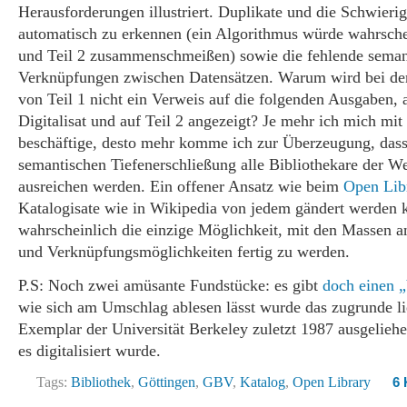
Herausforderungen illustriert. Duplikate und die Schwierig
automatisch zu erkennen (ein Algorithmus würde wahrschei
und Teil 2 zusammenschmeißen) sowie die fehlende seman
Verknüpfungen zwischen Datensätzen. Warum wird bei de
von Teil 1 nicht ein Verweis auf die folgenden Ausgaben, 
Digitalisat und auf Teil 2 angezeigt? Je mehr ich mich m
beschäftige, desto mehr komme ich zur Überzeugung, dass 
semantischen Tiefenerschließung alle Bibliothekare der We
ausreichen werden. Ein offener Ansatz wie beim
Open Libr
Katalogisate wie in Wikipedia von jedem gändert werden k
wahrscheinlich die einzige Möglichkeit, mit den Massen a
und Verknüpfungsmöglichkeiten fertig zu werden.
P.S: Noch zwei amüsante Fundstücke: es gibt
doch einen „
wie sich am Umschlag ablesen lässt wurde das zugrunde l
Exemplar der Universität Berkeley zuletzt 1987 ausgelieh
es digitalisiert wurde.
Tags:
Bibliothek
,
Göttingen
,
GBV
,
Katalog
,
Open Library
6