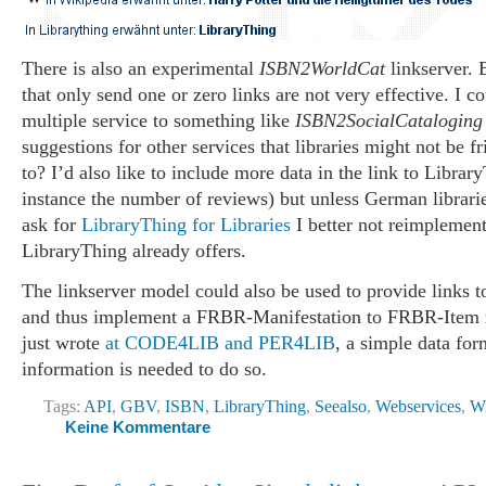
There is also an experimental
ISBN2WorldCat
linkserver. 
that only send one or zero links are not very effective. I 
multiple service to something like
ISBN2SocialCataloging
suggestions for other services that libraries might not be fr
to? I’d also like to include more data in the link to Librar
instance the number of reviews) but unless German librari
ask for
LibraryThing for Libraries
I better not reimplement
LibraryThing already offers.
The linkserver model could also be used to provide links t
and thus implement a FRBR-Manifestation to FRBR-Item 
just wrote
at CODE4LIB and PER4LIB
, a simple data for
information is needed to do so.
Tags:
API
,
GBV
,
ISBN
,
LibraryThing
,
Seealso
,
Webservices
,
Wi
Keine Kommentare