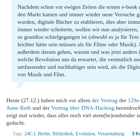
Nachdem schon vor ewigen Zeiten die ersten e-book 
den Markt kamen und immer wieder neue Versuche ge
wurden, digitale Bücher zu etablieren, dies aber imm
immer wieder scheiterte, wollen wir nun analysieren
so grandios schiefgegangen ist (obwohl es ja für Text 
leichter hätte sein müssen als für Filme oder Musik).
außerdem darum gehen, warum und was jetzt anders i
welche Revolution uns da erwartet, die vermutlich no
umfassender und nachhaltiger sein wird, als die Digit
von Musik und Film.
Heute (27.12.) haben mich vor allem
der Vortrag
der
129a
Anne Roth
und der
Vortrag über DNA-Hacking
beeindruc
zeigt mal wieder, dass alles noch viel atem(be)raubender ist
gedacht.
Tags:
24C3
,
Berlin
,
Bibliothek
,
Evolution
,
Veranstaltung
3 K