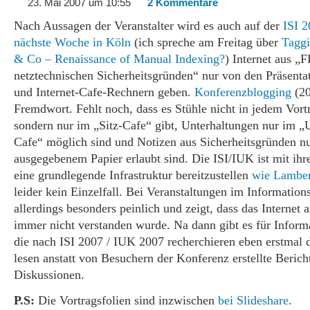
23. Mai 2007 um 10:55
2 Kommentare
Nach Aussagen der Veranstalter wird es auch auf der
ISI 
nächste Woche in Köln
(ich spreche am Freitag über
Tagg
& Co – Renaissance of Manual Indexing?
) Internet aus „F
netztechnischen Sicherheitsgründen“ nur von den Präsenta
und Internet-Cafe-Rechnern geben.
Konferenzblogging
(20
Fremdwort. Fehlt noch, dass es Stühle nicht in jedem Vor
sondern nur im „Sitz-Cafe“ gibt, Unterhaltungen nur im „
Cafe“ möglich sind und Notizen aus Sicherheitsgründen nu
ausgegebenem Papier erlaubt sind. Die ISI/IUK ist mit ihr
eine grundlegende Infrastruktur bereitzustellen
wie Lambert
leider kein Einzelfall. Bei Veranstaltungen im Informations
allerdings besonders peinlich und zeigt, dass das Internet
immer nicht verstanden wurde. Na dann gibt es für Inform
die nach ISI 2007 / IUK 2007 recherchieren eben erstmal d
lesen anstatt von Besuchern der Konferenz erstellte Berich
Diskussionen.
P.S:
Die Vortragsfolien sind inzwischen
bei Slideshare
.