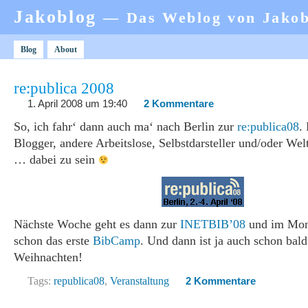
Jakoblog
— Das Weblog von Jako
Blog
About
re:publica 2008
1. April 2008 um 19:40
2 Kommentare
So, ich fahr‘ dann auch ma‘ nach Berlin zur
re:publica08
.
Blogger, andere Arbeitslose, Selbstdarsteller und/oder Wel
… dabei zu sein
Nächste Woche geht es dann zur
INETBIB’08
und im Mona
schon das erste
BibCamp
. Und dann ist ja auch schon bal
Weihnachten!
Tags:
republica08
,
Veranstaltung
2 Kommentare