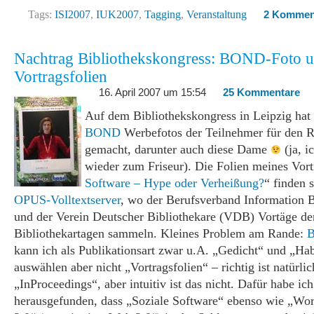
Tags:
ISI2007
,
IUK2007
,
Tagging
,
Veranstaltung
2 Kommen
Nachtrag Bibliothekskongress: BOND-Foto 
Vortragsfolien
16. April 2007 um 15:54
25 Kommentare
Auf dem Bibliothekskongress in Leipzig hat
BOND
Werbefotos der Teilnehmer für den 
gemacht, darunter auch diese Dame
(ja, i
wieder zum Friseur). Die Folien meines Vort
Software – Hype oder Verheißung?
“ finden 
OPUS-Volltextserver
, wo der Berufsverband Information B
und der Verein Deutscher Bibliothekare (VDB) Vortäge de
Bibliothekartagen sammeln. Kleines Problem am Rande:
B
kann ich als Publikationsart zwar u.A. „Gedicht“ und „Hab
auswählen aber nicht „Vortragsfolien“ – richtig ist natürlic
„InProceedings“, aber intuitiv ist das nicht. Dafür habe ich
herausgefunden, dass „Soziale Software“ ebenso wie „W