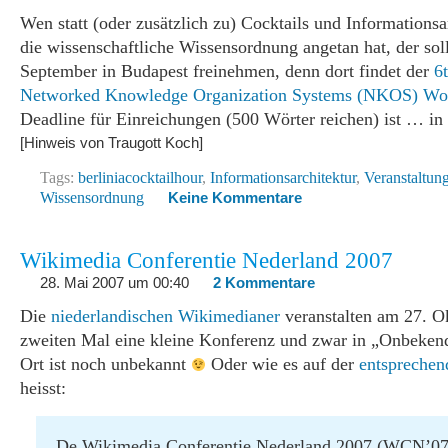
Wen statt (oder zusätzlich zu) Cocktails und Informations
die wissenschaftliche Wissensordnung angetan hat, der soll
September in Budapest freinehmen, denn dort findet der
6
Networked Knowledge Organization Systems (NKOS) Wo
Deadline für Einreichungen (500 Wörter reichen) ist … in 
[Hinweis von Traugott Koch]
Tags:
berliniacocktailhour
,
Informationsarchitektur
,
Veranstaltun
Wissensordnung
Keine Kommentare
Wikimedia Conferentie Nederland 2007
28. Mai 2007 um 00:40
2 Kommentare
Die
niederlandischen Wikimedianer
veranstalten am 27. O
zweiten Mal eine kleine Konferenz und zwar in „Onbekend
Ort ist noch unbekannt
Oder wie es auf der
entsprechen
heisst:
De Wikimedia Conferentie Nederland 2007 (WCN’07)