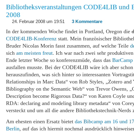
Bibliotheksveranstaltungen CODE4LIB und
2008
24. Februar 2008 um 19:51
3 Kommentare
In der kommenden Woche findet in Portland, Oregon die
d
CODE4LIB-Konferenz
statt. Mein französischer Bibliothe
Bruder Nicolas Morin fasst zusammen, auf welche Teile
d
sich
am meisten freut
. Ich war nach zwei sehr produktive
Ende letzter Woche so konferenzmüde, dass das
BarCamp 
ausfallen musste. Bei der CODE4LIB wäre ich aber schon
herauszufinden, was sich hinter so interessanten Vortragsti
Relationships in Marc Data“ von Rob Styles, „Zotero and 
Bibliography on the Semantic Web“ von Trevor Owens, „
Description become Rigorous Data?“ von Karen Coyle u
RDA: declaring and modeling library metadata“ von Core
versteckt und um all die andere Bibliothekstechnik-Nerds 
Am ehesten einen Ersatz bietet
das Bibcamp am 16 und 17
Berlin
, auf das ich hiermit nochmal ausdrücklich hinweise