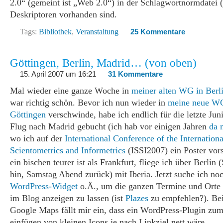
2.0“ (gemeint ist „Web 2.0“) in der Schlagwortnormdatei
Deskriptoren vorhanden sind.
Tags:
Bibliothek
,
Veranstaltung
25 Kommentare
Göttingen, Berlin, Madrid… (von oben)
15. April 2007 um 16:21
31 Kommentare
Mal wieder eine ganze Woche in
meiner alten WG in Berl
war richtig schön. Bevor ich nun wieder in
meine neue W
Göttingen
verschwinde, habe ich endlich für die letzte Ju
Flug nach Madrid gebucht (ich hab vor einigen Jahren
da 
wo ich auf der
International Conference of the Internationa
Scientometrics and Informetrics
(ISSI2007) ein Poster vor
ein bischen teurer ist als Frankfurt, fliege ich über Berlin
hin, Samstag Abend zurück) mit Iberia. Jetzt suche ich no
WordPress-Widget
o.Ä., um die ganzen Termine und Orte 
im Blog anzeigen zu lassen (ist
Plazes
zu empfehlen?). Bei
Google Maps fällt mir ein, dass ein WordPress-Plugin zu
einfügen von kleinen Icons je nach Linkziel nett wäre.