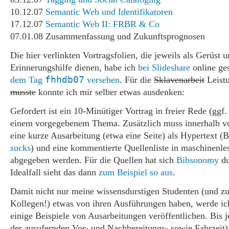
10.12.07
Semantic Web und Identifikatoren
17.12.07
Semantic Web II: FRBR & Co
07.01.08 Zusammenfassung und Zukunftsprognosen
Die hier verlinkten Vortragsfolien, die jeweils als Gerüst 
Erinnerungshilfe dienen, habe ich
bei Slideshare
online ges
fhhdb07
dem Tag
versehen
. Für die
Sklavenarbeit
Leist
musste
konnte ich mir selber etwas ausdenken:
Gefordert ist ein 10-Minütiger Vortrag in freier Rede (ggf.
einem vorgegebenem Thema. Zusätzlich muss innerhalb v
eine kurze Ausarbeitung (etwa eine Seite) als Hypertext 
sucks
) und eine kommentierte Quellenliste in maschinenl
abgegeben werden. Für die Quellen hat sich
Bibsonomy
du
Idealfall sieht das dann
zum Beispiel so aus
.
Damit nicht nur meine wissensdurstigen Studenten (und z
Kollegen!) etwas von ihren Ausführungen haben, werde ich
einige Beispiele von Ausarbeitungen veröffentlichen. Bis je
der ausufernden Vor- und Nachbereitungs- sowie Fahrzeit)