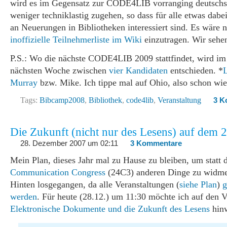
wird es im Gegensatz zur CODE4LIB vorranging deutschs
weniger techniklastig zugehen, so dass für alle etwas dabei 
an Neuerungen in Bibliotheken interessiert sind. Es wäre ne
inoffizielle Teilnehmerliste im Wiki
einzutragen. Wir sehen
P.S.: Wo die nächste CODE4LIB 2009 stattfindet, wird im
nächsten Woche zwischen
vier Kandidaten
entschieden. *
L
Murray
bzw. Mike. Ich tippe mal auf Ohio, also schon w
Tags:
Bibcamp2008
,
Bibliothek
,
code4lib
,
Veranstaltung
3 K
Die Zukunft (nicht nur des Lesens) auf dem 
28. Dezember 2007 um 02:11
3 Kommentare
Mein Plan, dieses Jahr mal zu Hause zu bleiben, um statt
Communication Congress
(24C3) anderen Dinge zu widmen
Hinten losgegangen, da alle Veranstaltungen (
siehe Plan
)
g
werden
. Für heute (28.12.) um 11:30 möchte ich auf den V
Elektronische Dokumente und die Zukunft des Lesens
hinw