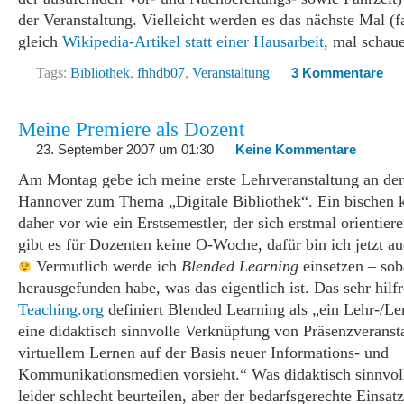
der Veranstaltung. Vielleicht werden es das nächste Mal (fa
gleich
Wikipedia-Artikel statt einer Hausarbeit
, mal schau
Tags:
Bibliothek
,
fhhdb07
,
Veranstaltung
3 Kommentare
Meine Premiere als Dozent
23. September 2007 um 01:30
Keine Kommentare
Am Montag gebe ich meine erste Lehrveranstaltung an de
Hannover zum Thema „Digitale Bibliothek“. Ein bischen
daher vor wie ein Erstsemestler, der sich erstmal orientier
gibt es für Dozenten keine O-Woche, dafür bin ich jetzt a
Vermutlich werde ich
Blended Learning
einsetzen – sob
herausgefunden habe, was das eigentlich ist. Das sehr hilf
Teaching.org
definiert Blended Learning als „ein Lehr-/Le
eine didaktisch sinnvolle Verknüpfung von Präsenzveranst
virtuellem Lernen auf der Basis neuer Informations- und
Kommunikationsmedien vorsieht.“ Was didaktisch sinnvoll 
leider schlecht beurteilen, aber der bedarfsgerechte Einsat