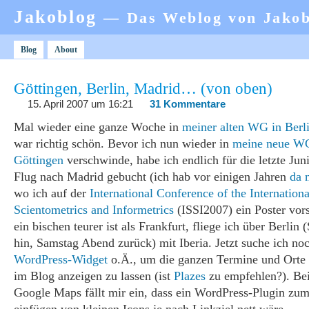
Jakoblog
— Das Weblog von Jako
Blog
About
Göttingen, Berlin, Madrid… (von oben)
15. April 2007 um 16:21
31 Kommentare
Mal wieder eine ganze Woche in
meiner alten WG in Berl
war richtig schön. Bevor ich nun wieder in
meine neue W
Göttingen
verschwinde, habe ich endlich für die letzte Ju
Flug nach Madrid gebucht (ich hab vor einigen Jahren
da 
wo ich auf der
International Conference of the Internationa
Scientometrics and Informetrics
(ISSI2007) ein Poster vor
ein bischen teurer ist als Frankfurt, fliege ich über Berlin
hin, Samstag Abend zurück) mit Iberia. Jetzt suche ich no
WordPress-Widget
o.Ä., um die ganzen Termine und Orte 
im Blog anzeigen zu lassen (ist
Plazes
zu empfehlen?). Bei
Google Maps fällt mir ein, dass ein WordPress-Plugin zu