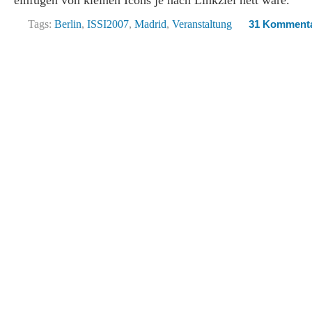
einfügen von kleinen Icons je nach Linkziel nett wäre.
Tags:
Berlin
,
ISSI2007
,
Madrid
,
Veranstaltung
31 Komment