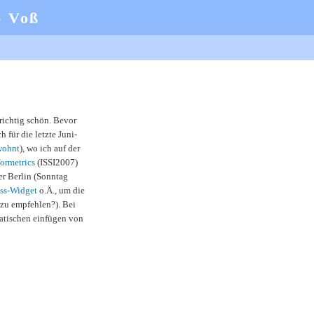
b Voß
richtig schön. Bevor
 für die letzte Juni-
wohnt
), wo ich auf der
formetrics
(ISSI2007)
ber Berlin (Sonntag
ss-Widget
o.Ä., um die
zu empfehlen?). Bei
matischen einfügen von