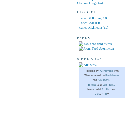
Überwachungsstaat
BLOGROLL
Planet Biblioblog 2.0
Planet Code4Lib
Planet Wikimedia (de)
FEEDS
SIEHE AUCH
Powered by
WordPress
with
Theme based on
Pool theme
and
Silk Icons
.
Entries
and
comments
feeds. Valid
XHTML
and
CSS
. ^
Top
^