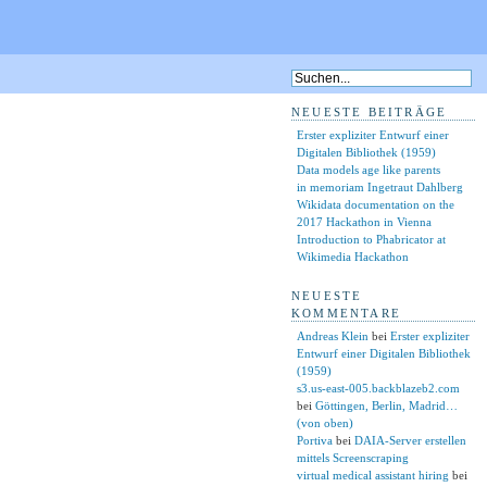
NEUESTE BEITRÄGE
Erster expliziter Entwurf einer
Digitalen Bibliothek (1959)
Data models age like parents
in memoriam Ingetraut Dahlberg
Wikidata documentation on the
2017 Hackathon in Vienna
Introduction to Phabricator at
Wikimedia Hackathon
NEUESTE
KOMMENTARE
Andreas Klein
bei
Erster expliziter
Entwurf einer Digitalen Bibliothek
(1959)
s3.us-east-005.backblazeb2.com
bei
Göttingen, Berlin, Madrid…
(von oben)
Portiva
bei
DAIA-Server erstellen
mittels Screenscraping
virtual medical assistant hiring
bei