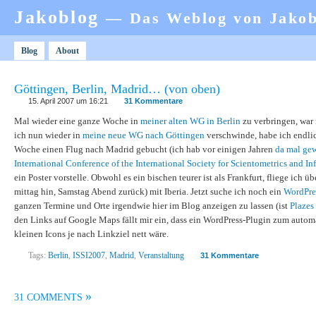
Jakoblog
— Das Weblog von Jako
Blog
About
Göttingen, Berlin, Madrid… (von oben)
15. April 2007 um 16:21
31 Kommentare
Mal wieder eine ganze Woche in
meiner alten WG in Berlin
zu verbringen, war 
ich nun wieder in
meine neue WG nach Göttingen
verschwinde, habe ich endlich
Woche einen Flug nach Madrid gebucht (ich hab vor einigen Jahren
da mal ge
International Conference of the International Society for Scientometrics and In
ein Poster vorstelle. Obwohl es ein bischen teurer ist als Frankfurt, fliege ich ü
mittag hin, Samstag Abend zurück) mit Iberia. Jetzt suche ich noch ein
WordPre
ganzen Termine und Orte irgendwie hier im Blog anzeigen zu lassen (ist
Plazes
den Links auf Google Maps fällt mir ein, dass ein WordPress-Plugin zum auto
kleinen Icons je nach Linkziel nett wäre.
Tags:
Berlin
,
ISSI2007
,
Madrid
,
Veranstaltung
31 Kommentare
»
31 COMMENTS