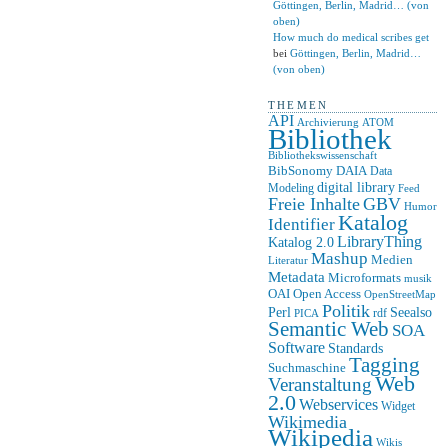
Göttingen, Berlin, Madrid… (von
oben)
How much do medical scribes get
bei
Göttingen, Berlin, Madrid…
(von oben)
THEMEN
API
ATOM
Archivierung
Bibliothek
Bibliothekswissenschaft
BibSonomy
DAIA
Data
digital library
Modeling
Feed
Freie Inhalte
GBV
Humor
Katalog
Identifier
LibraryThing
Katalog 2.0
Mashup
Medien
Literatur
Metadata
Microformats
musik
OAI
Open Access
OpenStreetMap
Politik
Seealso
Perl
rdf
PICA
Semantic Web
SOA
Software
Standards
Tagging
Suchmaschine
Web
Veranstaltung
2.0
Webservices
Widget
Wikimedia
Wikipedia
Wikis