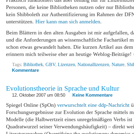
Praktisch funktioniert das aber bislang nur für Einzelnutzer
Personen, die keine Bibliotheken nutzen oder nur Biblioth
kein Shibboleth zur Authentifizierung im Rahmen der DF
unterstützen.
Hier kann man sich anmelden
.
Beim Blättern in den alten Ausgaben ist mir aufgefallen, da
und die Anforderungen an wissenschaftliche Fachartikel mi
schon etwas gewandelt haben. Die kurzen Artikel aus dem
erinnern mich teilweise eher an heutige Weblog-Beiträge!
Tags:
Bibliothek
,
GBV
,
Lizenzen
,
Nationallizenzen
,
Nature
,
Shi
Kommentare
Evolutionstheorie in Sprache und Kultur
12. Oktober 2007 um 08:50
Keine Kommentare
Spiegel Online (SpOn)
verwurschtelt eine ddp-Nachricht
ü
Forschungsergebnisse zur Evolution der Sprache mittels m
Modelle (die Halbwertzeit eines unregelmäßigen Verbs ist 
Quadratwurzel seiner Verwendungshäufigkeit) – direkt wei
Literaturangaben (
Quantifying the evolutionary dynamics 