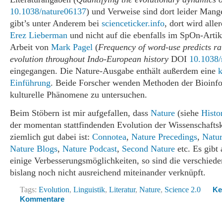
10.1038/nature06137
) und Verweise sind dort leider Mang
gibt’s unter Anderem bei
scienceticker.info
, dort wird alle
Erez Lieberman
und nicht auf die ebenfalls im SpOn-Arti
Arbeit von
Mark Pagel
(
Frequency of word-use predicts rat
evolution throughout Indo-European history
DOI
10.1038/
eingegangen. Die Nature-Ausgabe enthält außerdem eine
k
Einführung
. Beide Forscher wenden Methoden der Bioinf
kulturelle Phänomene zu untersuchen.
Beim Stöbern ist mir aufgefallen, dass
Nature
(siehe
Histo
der momentan stattfindenden Evolution der Wissenschaft
ziemlich gut dabei ist:
Connotea
,
Nature Precedings
,
Natu
Nature Blogs
,
Nature Podcast
,
Second Nature
etc. Es gibt
einige Verbesserungsmöglichkeiten, so sind die verschied
bislang noch nicht ausreichend miteinander verknüpft.
Tags:
Evolution
,
Linguistik
,
Literatur
,
Nature
,
Science 2.0
Ke
Kommentare