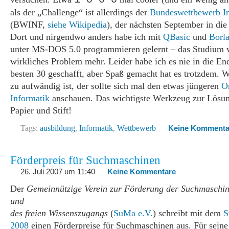
1 0 0 0
als der „Challenge“ ist allerdings der
Bundeswettbewerb In
(BWINF,
siehe Wikipedia
), der nächsten September in die
Dort und nirgendwo anders habe ich mit
QBasic
und
Borl
unter MS-DOS 5.0 programmieren gelernt – das Studium 
wirkliches Problem mehr. Leider habe ich es nie in die En
besten 30 geschafft, aber Spaß gemacht hat es trotzdem
zu aufwändig ist, der sollte sich mal den etwas jüngeren
O
Informatik
anschauen. Das wichtigste Werkzeug zur Lösun
Papier und Stift!
Tags:
ausbildung
,
Informatik
,
Wettbewerb
Keine Kommenta
Förderpreis für Suchmaschinen
26. Juli 2007 um 11:40
Keine Kommentare
Der
Gemeinnützige Verein zur Förderung der Suchmaschi
und
des freien Wissenszugangs
(
SuMa e.V.
) schreibt mit dem
S
2008
einen Förderpreise für Suchmaschinen aus. Für sei