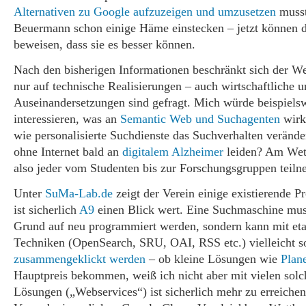
Alternativen zu Google aufzuzeigen und umzusetzen
musst
Beuermann schon einige Häme einstecken – jetzt können di
beweisen, dass sie es besser können.
Nach den bisherigen Informationen beschränkt sich der We
nur auf technische Realisierungen – auch wirtschaftliche u
Auseinandersetzungen sind gefragt. Mich würde beispiels
interessieren, was an
Semantic Web und Suchagenten
wirkl
wie personalisierte Suchdienste das Suchverhalten veränd
ohne Internet bald an
digitalem Alzheimer
leiden? Am Wet
also jeder vom Studenten bis zur Forschungsgruppen teil
Unter
SuMa-Lab.de
zeigt der Verein einige existierende P
ist sicherlich
A9
einen Blick wert. Eine Suchmaschine mus
Grund auf neu programmiert werden, sondern kann mit eta
Techniken (OpenSearch, SRU, OAI, RSS etc.) vielleicht s
zusammengeklickt werden
– ob kleine Lösungen wie
Plan
Hauptpreis bekommen, weiß ich nicht aber mit vielen solc
Lösungen („Webservices“) ist sicherlich mehr zu erreichen