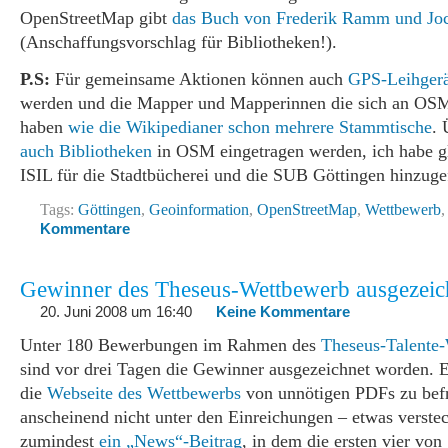
OpenStreetMap gibt
das Buch von Frederik Ramm und Jo
(Anschaffungsvorschlag für Bibliotheken!).
P.S:
Für gemeinsame Aktionen können auch
GPS-Leihgerä
werden und die Mapper und Mapperinnen die sich an OSM
haben
wie die Wikipedianer
schon mehrere Stammtische
. 
auch Bibliotheken
in OSM eingetragen werden, ich habe gl
ISIL für die Stadtbücherei und die SUB Göttingen hinzuge
Tags:
Göttingen
,
Geoinformation
,
OpenStreetMap
,
Wettbewerb
Kommentare
Gewinner des Theseus-Wettbewerb ausgezeic
20. Juni 2008 um 16:40
Keine Kommentare
Unter 180 Bewerbungen im Rahmen des
Theseus-Talente
sind vor drei Tagen die Gewinner ausgezeichnet worden. E
die
Webseite des Wettbewerbs
von unnötigen PDFs zu befr
anscheinend nicht unter den Einreichungen – etwas verstec
zumindest
ein „News“-Beitrag
, in dem die ersten vier von