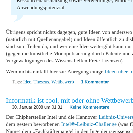
Ressourcenabschätzung sowie Verwertungs-, Markt- 
Anwendungspotenzial.
Übrigens spricht nichts dagegen, gute Ideen von andersw
(natürlich mit Quellenangabe!) und Ideen öffentlich zu dis
sind zum Teilen da, und wer eine Idee weitergibt kann nu
(gegen die künstliche Monopolisierung durch Patente und 
Vergewaltigungen des Wissens helfen Freie Lizenzen).
Wem nichts einfällt hier zur Anregung einige
Ideen über I
Tags:
Idee
,
Theseus
,
Wettbewerb
1 Kommentar
Informatik ist cool, mit oder ohne Wettbewer
30. Januar 2008 um 01:31
Keine Kommentare
Der Chiphersteller Intel und die Hannover
Leibniz-Univers
dem gestern beworbenen
Intel®-Leibniz-Challenge
(was fü
Name) dem „Fachkräftemangel in den Ingenieurswissensc