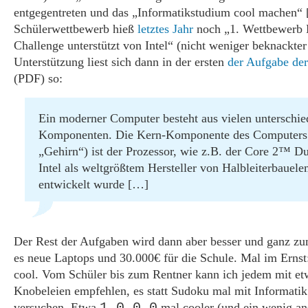
entgegentreten und das „Informatikstudium cool machen“ 
Schülerwettbewerb hieß
letztes Jahr
noch „1. Wettbewerb 
Challenge unterstützt von Intel“ (nicht weniger beknackte
Unterstützung liest sich dann in der ersten
der Aufgabe der
(PDF) so:
Ein moderner Computer besteht aus vielen unterschie
Komponenten. Die Kern-Komponente des Computers
„Gehirn“) ist der Prozessor, wie z.B. der Core 2™ D
Intel als weltgrößtem Hersteller von Halbleiterbauel
entwickelt wurde […]
Der Rest der Aufgaben wird dann aber besser und ganz zu
es neue Laptops und 30.000€ für die Schule. Mal im Ernst
cool. Vom Schüler bis zum Rentner kann ich jedem mit et
Knobeleien empfehlen, es statt Sudoku mal mit Informatik
versuchen. Etwa
mal cooler (und ein wenig an