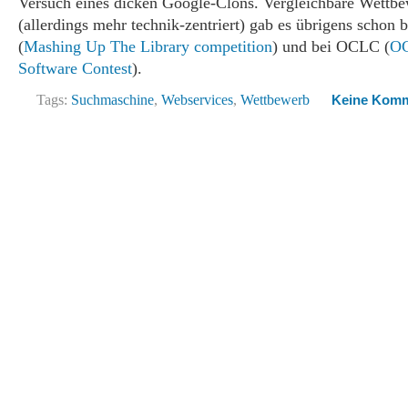
Versuch eines dicken Google-Clons. Vergleichbare Wettb
(allerdings mehr technik-zentriert) gab es übrigens schon b
(
Mashing Up The Library competition
) und bei OCLC (
OC
Software Contest
).
Tags:
Suchmaschine
,
Webservices
,
Wettbewerb
Keine Komm