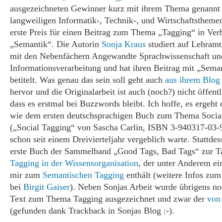
ausgezeichneten Gewinner kurz mit ihrem Thema genannt s
langweiligen Informatik-, Technik-, und Wirtschaftsthemen
erste Preis für einen Beitrag zum Thema „Tagging“ in Ver
„Semantik“. Die Autorin
Sonja Kraus
studiert auf Lehramt
mit den Nebenfächern Angewandte Sprachwissenschaft und
Informationsverarbeitung und hat ihren Beitrag mit „Seman
betitelt. Was genau das sein soll geht auch
aus ihrem Blog
hervor und die Originalarbeit ist auch (noch?) nicht öffentl
dass es erstmal bei Buzzwords bleibt. Ich hoffe, es ergeht 
wie dem ersten deutschsprachigen Buch zum Thema Socia
(„Social Tagging“ von Sascha Carlin, ISBN 3-940317-03-9)
schon seit einem Dreivierteljahr vergeblich warte. Stattde
erste Buch der Sammelband „Good Tags, Bad Tags“ zur 
Tagging in der Wissensorganisation
, der unter Anderem ei
mir zum
Semantischen Tagging
enthält (weitere Infos z
bei
Birgit Gaiser
). Neben Sonjas Arbeit wurde übrigens no
Text zum Thema Tagging ausgezeichnet und zwar der
von
(gefunden dank Trackback in Sonjas Blog :-).