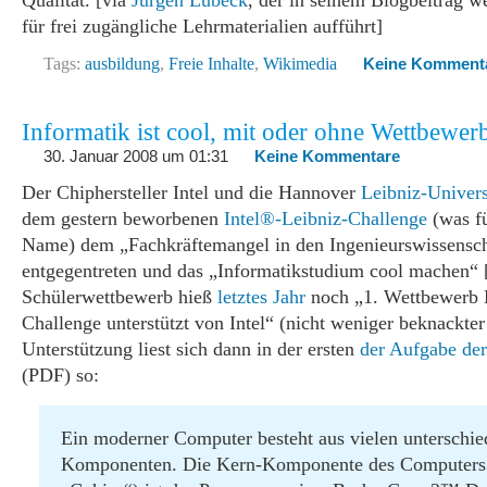
Qualität. [via
Jürgen Lübeck
, der in seinem Blogbeitrag w
für frei zugängliche Lehrmaterialien aufführt]
Tags:
ausbildung
,
Freie Inhalte
,
Wikimedia
Keine Komment
Informatik ist cool, mit oder ohne Wettbewer
30. Januar 2008 um 01:31
Keine Kommentare
Der Chiphersteller Intel und die Hannover
Leibniz-Univers
dem gestern beworbenen
Intel®-Leibniz-Challenge
(was fü
Name) dem „Fachkräftemangel in den Ingenieurswissensc
entgegentreten und das „Informatikstudium cool machen“ 
Schülerwettbewerb hieß
letztes Jahr
noch „1. Wettbewerb 
Challenge unterstützt von Intel“ (nicht weniger beknackte
Unterstützung liest sich dann in der ersten
der Aufgabe der
(PDF) so:
Ein moderner Computer besteht aus vielen unterschie
Komponenten. Die Kern-Komponente des Computers