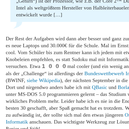
„Gehirn“) ist der Prozessor, wie z.B. der Core 2™ D
Intel als weltgrößtem Hersteller von Halbleiterbauel
entwickelt wurde […]
Der Rest der Aufgaben wird dann aber besser und ganz zu
es neue Laptops und 30.000€ für die Schule. Mal im Ernst
cool. Vom Schüler bis zum Rentner kann ich jedem mit et
Knobeleien empfehlen, es statt Sudoku mal mit Informatik
versuchen. Etwa
1 0 0 0
mal cooler (und ein wenig an
als der „Challenge“ ist allerdings der
Bundeswettbewerb In
(BWINF,
siehe Wikipedia
), der nächsten September in die
Dort und nirgendwo anders habe ich mit
QBasic
und
Borl
unter MS-DOS 5.0 programmieren gelernt – das Studium 
wirkliches Problem mehr. Leider habe ich es nie in die En
besten 30 geschafft, aber Spaß gemacht hat es trotzdem
zu aufwändig ist, der sollte sich mal den etwas jüngeren
O
Informatik
anschauen. Das wichtigste Werkzeug zur Lösun
Papier und Stift!