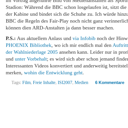
im Vortrag angeführte Bild von Medienanstalten als Spor
Stadion: Während die BBC schon losgelaufen ist, sitzt di
der Kabine und bindet sich die Schuhe zu. Ich würde hinzu
BBC die Regeln des Fair-Play noch nicht ganz verinnerlich
können dien ARD-Anstalten ja dann besser machen.
P.S.:
Aus aktuellem Anlass und
via Infobib
noch der Hinwe
PHOENIX Bibliothek
, wo ich mir endlich mal den
Auftrit
der Wahlniederlage 2005
ansehen kann. Leider nur in pror
und
unter Vorbehalt
; es wird sich aber schon jemand finden
Interessanten Videos konvertiert und anderweitig bereitstel
merken,
wohin die Entwicklung geht
.
Tags:
Film
,
Freie Inhalte
,
ISI2007
,
Medien
6 Kommentare