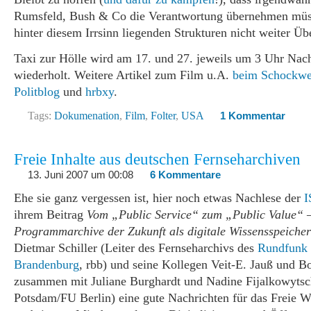
Rumsfeld, Bush & Co die Verantwortung übernehmen müss
hinter diesem Irrsinn liegenden Strukturen nicht weiter 
Taxi zur Hölle wird am 17. und 27. jeweils um 3 Uhr Nach
wiederholt. Weitere Artikel zum Film u.A.
beim Schockwel
Politblog
und
hrbxy
.
Tags:
Dokumenation
,
Film
,
Folter
,
USA
1 Kommentar
Freie Inhalte aus deutschen Fernseharchiven
13. Juni 2007 um 00:08
6 Kommentare
Ehe sie ganz vergessen ist, hier noch etwas Nachlese der
I
ihrem Beitrag
Vom „Public Service“ zum „Public Value“ –
Programmarchive der Zukunft als digitale Wissensspeicher
Dietmar Schiller (Leiter des Fernseharchivs des
Rundfunk 
Brandenburg
, rbb) und seine Kollegen Veit-E. Jauß und B
zusammen mit Juliane Burghardt und Nadine Fijalkowytsc
Potsdam/FU Berlin) eine gute Nachrichten für das Freie W