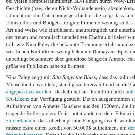
bei vielen computeranimierten 3D-Filmen durch Wow-Effe
Geschichte (bzw. deren Nicht-Vorhandensein) abzulenken
ist nicht nur die Entstehungsgeschichte, die zeigt dass kei
Filmstudios und Budgets für gute Filme notwendig sind, s
Art und Weise wie einfühlsam, unaufdringlich und unterha
der treuen und moralisch untadeligen Ehefrau kritisiert wir
toll, wie Nina Paley die bekannte Trennungserfahrung dazu
westlichen Kulturkreis wenig bekannte Ramayana-Epos un
unbedingt bekanntere aber grandiose Sängerin Annette H
größeren Publikum nahe zu bringen.
Nina Paley zeigt mit
Sita Sings the Blues
, dass das kulture
Menschheit davon lebt, ständig weitererzählt und an die 
angepasst zu werden
. Deshalb hat sie ihren Film auch
unt
SA-Lizenz
zur Verfügung gestellt. Davon ausgenommen sin
Aufnahmen von Annette Hanshaw aus den 1920ern, die im
tragende Rolle spielen. Es ist unter anderem dem Filmkrit
zu verdanken
, dass überhaupt eine Einigung erzielt werde
musste extra einen Kredit von 50.000$ aufnehmen, um
de