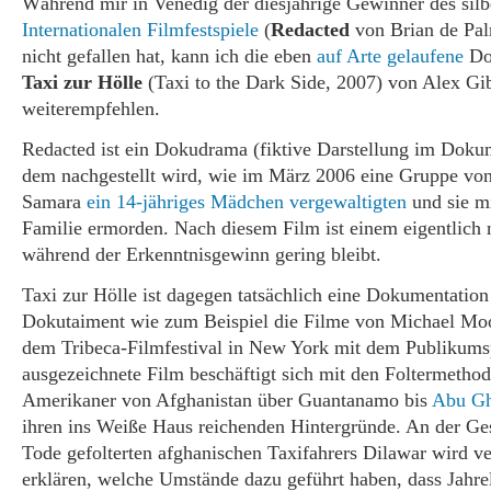
Während mir in Venedig der diesjährige Gewinner des sil
Internationalen Filmfestspiele
(
Redacted
von Brian de Pal
nicht gefallen hat, kann ich die eben
auf Arte gelaufene
Do
Taxi zur Hölle
(Taxi to the Dark Side, 2007) von Alex Gi
weiterempfehlen.
Redacted ist ein Dokudrama (fiktive Darstellung im Dokume
dem nachgestellt wird, wie im März 2006 eine Gruppe vo
Samara
ein 14-jähriges Mädchen vergewaltigten
und sie mi
Familie ermorden. Nach diesem Film ist einem eigentlich n
während der Erkenntnisgewinn gering bleibt.
Taxi zur Hölle ist dagegen tatsächlich eine Dokumentation 
Dokutaiment wie zum Beispiel die Filme von Michael Moo
dem Tribeca-Filmfestival in New York mit dem Publikums
ausgezeichnete Film beschäftigt sich mit den Foltermethod
Amerikaner von Afghanistan über Guantanamo bis
Abu Gh
ihren ins Weiße Haus reichenden Hintergründe. An der Ge
Tode gefolterten afghanischen Taxifahrers Dilawar wird ve
erklären, welche Umstände dazu geführt haben, dass Jahre