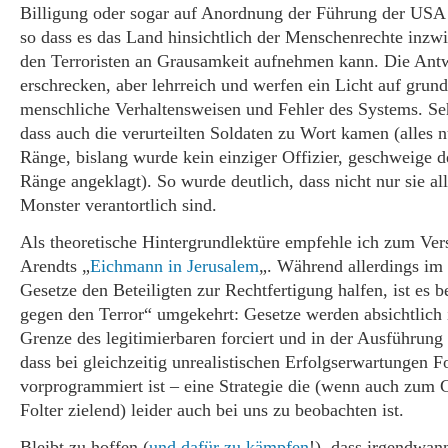
Billigung oder sogar auf Anordnung der Führung der USA g
so dass es das Land hinsichtlich der Menschenrechte inzw
den Terroristen an Grausamkeit aufnehmen kann. Die Ant
erschrecken, aber lehrreich und werfen ein Licht auf grun
menschliche Verhaltensweisen und Fehler des Systems. Seh
dass auch die verurteilten Soldaten zu Wort kamen (alles n
Ränge, bislang wurde kein einziger Offizier, geschweige 
Ränge angeklagt). So wurde deutlich, dass nicht nur sie all
Monster verantortlich sind.
Als theoretische Hintergrundlektüre empfehle ich zum Ve
Arendts „
Eichmann in Jerusalem
„. Während allerdings im 
Gesetze den Beteiligten zur Rechtfertigung halfen, ist es
gegen den Terror“ umgekehrt: Gesetze werden absichtlich
Grenze des legitimierbaren forciert und in der Ausführung 
dass bei gleichzeitig unrealistischen Erfolgserwartungen Fo
vorprogrammiert ist – eine Strategie die (wenn auch zum G
Folter zielend) leider auch bei uns zu beobachten ist.
Bleibt zu hoffen (
und dafür zu kämpfen
!), dass irgendwan