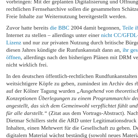
vorbringen: Mit der geplanten Digitalisierung und Öffnung 
rechtlichen Fernseharchive sollen die gesammelten Schätze
Freie Inhalte zur Weiternutzung bereitgestellt werden.
Zuvor hatte bereits
die BBC
2004 damit begonnen,
Teile i
Internet zu stellen – allerdings unter einer
nicht CC/GFDL-
Lizenz
und nur zur privaten Nutzung durch britische Bürge
diesen Jahres kündigte die Runfunkanstalt dann an,
ihr ge
öffnen
, allerdings nach den bisherigen Plänen mit DRM ve
nicht wirklich frei.
In den deutschen öffentlich-rechtlichen Rundfunkanstalten 
weitsichtigere Köpfe zu geben, zumindest im Archiv des r
auf der Kölner Tagung wurden
„Ausgehend von theoretisc
Konzeptionen Überlegungen zu einem Programmarchiv der
angestellt, das sich dem Gemeinwohl verpflichtet fühlt un
für alle darstellt.“
(Zitat aus dem Vortrags-Abstract). Nach
Dietmar Schillers steht die ARD unter Legitimationsdruck 
Inhalten, einen Mehrwert für die Gesellschaft zu geben. D
digitalem Material wächst beständig (sowohl neues Materia