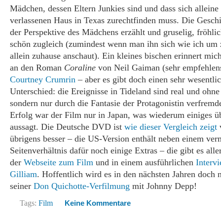
Mädchen, dessen Eltern Junkies sind und dass sich alleine
verlassenen Haus in Texas zurechtfinden muss. Die Geschi
der Perspektive des Mädchens erzählt und gruselig, fröhli
schön zugleich (zumindest wenn man ihn sich wie ich um 
allein zuhause anschaut). Ein kleines bischen erinnert mic
an den Roman
Coraline
von Neil Gaiman (sehr empfehlens
Courtney Crumrin
– aber es gibt doch einen sehr wesentli
Unterschied: die Ereignisse in Tideland sind real und ohne
sondern nur durch die Fantasie der Protagonistin verfremde
Erfolg war der Film nur in Japan, was wiederum einiges ü
aussagt. Die Deutsche DVD ist
wie dieser Vergleich zeigt
übrigens besser – die US-Version enthält neben einem ver
Seitenverhältnis dafür noch einige Extras – die gibt es all
der
Webseite zum Film
und in einem ausführlichen
Interv
Gilliam
. Hoffentlich wird es in den nächsten Jahren doch
seiner
Don Quichotte-Verfilmung
mit Johnny Depp!
Tags:
Film
Keine Kommentare