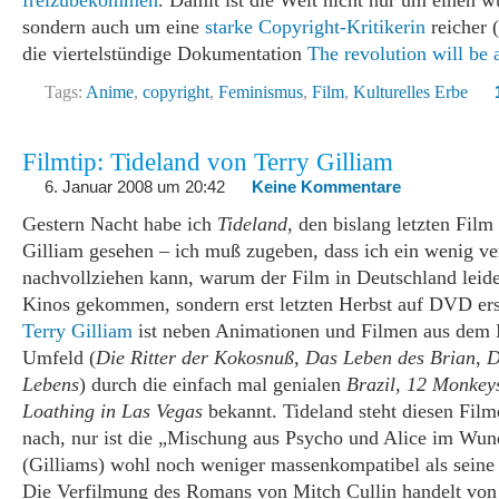
freizubekommen
. Damit ist die Welt nicht nur um einen 
sondern auch um eine
starke Copyright-Kritikerin
reicher (
die viertelstündige Dokumentation
The revolution will be
Tags:
Anime
,
copyright
,
Feminismus
,
Film
,
Kulturelles Erbe
Filmtip: Tideland von Terry Gilliam
6. Januar 2008 um 20:42
Keine Kommentare
Gestern Nacht habe ich
Tideland
, den bislang letzten Film
Gilliam gesehen – ich muß zugeben, dass ich ein wenig ve
nachvollziehen kann, warum der Film in Deutschland leider
Kinos gekommen, sondern erst letzten Herbst auf DVD ers
Terry Gilliam
ist neben Animationen und Filmen aus dem
Umfeld (
Die Ritter der Kokosnuß
,
Das Leben des Brian
,
D
Lebens
) durch die einfach mal genialen
Brazil
,
12 Monkey
Loathing in Las Vegas
bekannt. Tideland steht diesen Film
nach, nur ist die „Mischung aus Psycho und Alice im Wun
(Gilliams) wohl noch weniger massenkompatibel als seine
Die Verfilmung des Romans von Mitch Cullin handelt von