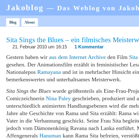
Jakoblog
— Das Weblog von Jako
Blog
About
Sita Sings the Blues – ein filmisches Meister
21. Februar 2010 um 16:15
1 Kommentar
Gestern haben wir
aus dem Internet Archive
den Film
Sita
gesehen. Der Animationsfilm erzählt in feministischer Lesa
Nationalepos
Ramayana
und ist in mehrfacher Hinsicht ei
bemerkenswertes und unterhaltsames Meisterwerk.
Sita Sings the Blues
wurde größtenteils als Eine-Frau-Proj
Comiczeichnerin
Nina Paley
geschrieben, produziert und an
unterschiedlich animierten Handlungsebenen wird die meh
Jahre alte Geschichte von Rama und Sita erzählt: Rama w
Vater in die Verbannung geschickt. Seine Frau Sita begleit
jedoch vom Dämonenkönig Ravana nach Lanka entführt. M
Affengenerals
Hanuman
kann Rama Sita befreien, verstößt