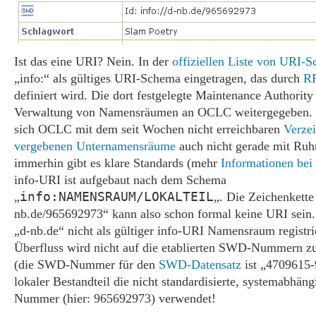
Ist das eine URI? Nein. In der
offiziellen Liste von URI-
„info:“ als gültiges URI-Schema eingetragen, das durch
R
definiert wird. Die dort festgelegte Maintenance Authorit
Verwaltung von Namensräumen an OCLC weitergegeben. 
sich OCLC mit dem seit Wochen nicht erreichbaren
Verzei
vergebenen Unternamensräume
auch nicht gerade mit Ruh
immerhin gibt es klare Standards (mehr
Informationen be
info-URI ist aufgebaut nach dem Schema
info:NAMENSRAUM/LOKALTEIL
„
„. Die Zeichenkette 
nb.de/965692973“ kann also schon formal keine URI sein.
„d-nb.de“ nicht als gültiger info-URI Namensraum registri
Überfluss wird nicht auf die etablierten SWD-Nummern zu
(die SWD-Nummer für den
SWD-Datensatz
ist „4709615-9
lokaler Bestandteil die nicht standardisierte, systemabhä
Nummer (hier: 965692973) verwendet!