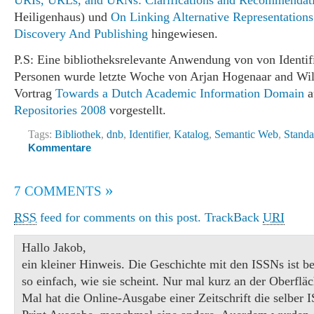
URIs, URLs, and URNs: Clarifications and Recommendat
Heiligenhaus) und
On Linking Alternative Representation
Discovery And Publishing
hingewiesen.
P.S: Eine bibliotheksrelevante Anwendung von von Identif
Personen wurde letzte Woche von Arjan Hogenaar and Wil
Vortrag
Towards a Dutch Academic Information Domain
a
Repositories 2008
vorgestellt.
Tags:
Bibliothek
,
dnb
,
Identifier
,
Katalog
,
Semantic Web
,
Standa
Kommentare
»
7 COMMENTS
RSS
feed for comments on this post.
TrackBack
URI
Hallo Jakob,
ein kleiner Hinweis. Die Geschichte mit den ISSNs ist b
so einfach, wie sie scheint. Nur mal kurz an der Oberfläc
Mal hat die Online-Ausgabe einer Zeitschrift die selber 