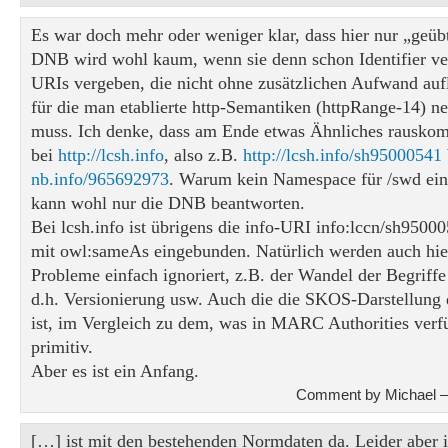
Es war doch mehr oder weniger klar, dass hier nur „geüb
DNB wird wohl kaum, wenn sie denn schon Identifier ver
URIs vergeben, die nicht ohne zusätzlichen Aufwand auf
für die man etablierte http-Semantiken (httpRange-14) ne
muss. Ich denke, dass am Ende etwas Ähnliches rausko
bei
http://lcsh.info
, also z.B.
http://lcsh.info/sh95000541
nb.info/965692973
. Warum kein Namespace für /swd ein
kann wohl nur die DNB beantworten.
Bei lcsh.info ist übrigens die info-URI info:lccn/sh9500
mit owl:sameAs eingebunden. Natürlich werden auch hier
Probleme einfach ignoriert, z.B. der Wandel der Begriffe 
d.h. Versionierung usw. Auch die die SKOS-Darstellung 
ist, im Vergleich zu dem, was in MARC Authorities verf
primitiv.
Aber es ist ein Anfang.
Comment by Michael —
[…] ist mit den bestehenden Normdaten da. Leider aber is