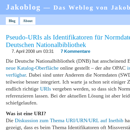
Jakoblog
— Das Weblog von Jako
Blog
About
Pseudo-URIs als Identifikatoren für Normdat
Deutschen Nationalbibliothek
7. April 2008 um 03:31
7 Kommentare
Die Deutsche Nationalbibliothek (DNB) hat anscheinend 
neue Katalog-Oberfläche
online gestellt – der alte OPAC
i
verfügbar
. Dabei sind unter Anderem die Normdaten (S
teilweise besser integriert. Ich warte ja schon seit einiger 
endlich richtige
URIs
vergeben werden, so dass sich Norm
referenzieren lassen. Bei der aktuellen Lösung ist aber leid
schiefgelaufen.
Was ist eine URI?
Die
Diskussion zum Thema URI/URN/URL auf Inetbib
ha
gezeigt, dass es beim Thema Identifikatoren oft Missverstä