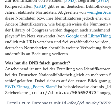
Zur Identifikation von Personen (
PND
), Begriffen (
SWD
)
Körperschaften (
GKD
) gibt es im deutschen Bibliothekssy
Jahren etablierte Normdaten. Abgesehen von
wenigen Au
diese Normdaten bzw. ihre Identifikatoren jedoch eher ein
Andere Identifikatoren, wie beispielsweise die Nummer
der Library of Congress werden dagegen auch zunehmend 
players“ im Netz verwendet (von
Google
und
LibrayThing
endlich mit URIs versehen und frei veröffentlicht würden,
deutschen Normdateien ebenfalls weitere Verbreitung find
andernfalls an Bedeutung verlieren.
Was hat die DNB falsch gemacht?
Anscheinend ist nun bei der Erstellung von Identifikatore
bei der Deutschen Nationalbibliothek gleich an mehreren S
schief gelaufen. Dabei sieht es auf den ersten Blick ganz 
SWD-Eintrag „Poetry Slam“
ist beispielsweise dort als „Id
info://d-nb.de/965692973
Zeichenkette „
“ angeg