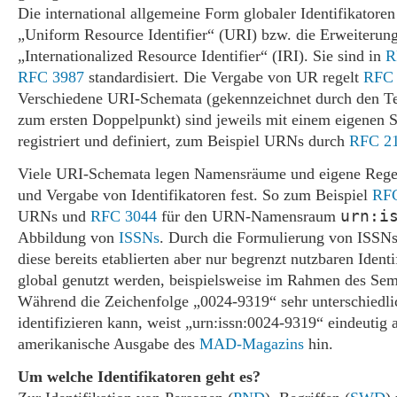
Die international allgemeine Form globaler Identifikatoren 
„Uniform Resource Identifier“ (URI) bzw. die Erweiterun
„Internationalized Resource Identifier“ (IRI). Sie sind in
R
RFC 3987
standardisiert. Die Vergabe von UR regelt
RFC 
Verschiedene URI-Schemata (gekennzeichnet durch den Tei
zum ersten Doppelpunkt) sind jeweils mit einem eigenen 
registriert und definiert, zum Beispiel URNs durch
RFC 2
Viele URI-Schemata legen Namensräume und eigene Regel
und Vergabe von Identifikatoren fest. So zum Beispiel
RF
urn:i
URNs und
RFC 3044
für den URN-Namensraum
Abbildung von
ISSNs
. Durch die Formulierung von ISSN
diese bereits etablierten aber nur begrenzt nutzbaren Ident
global genutzt werden, beispielsweise im Rahmen des Se
Während die Zeichenfolge „0024-9319“ sehr unterschiedli
identifizieren kann, weist „urn:issn:0024-9319“ eindeutig 
amerikanische Ausgabe des
MAD-Magazins
hin.
Um welche Identifikatoren geht es?