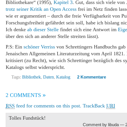
Bibliothekare“ (1995),
Kapitel 3
. Gut, dass sich viele vo
trotz seiner Kritik an Open Access
frei im Netz finden las
wie er argumentiert – durch die freie Verfügbarkeit von Pu
Forschungsfreiheit gefährdet sein soll, habe ich bislang ni
Ich denke
ab dieser Stelle
findet sich eine Antwort im
Eige
über den sich an anderer Stelle streiten lässt).
P.S: Ein
schöner Verriss
von Schrettingers Handbuchs gab 
Jenaischen Allgemeinen Literaturzeitung vom April 1821.
kritisiert (zu Recht), wie sich Schrettinger bezüglich des 
Katalogs selbst widerspricht.
Tags:
Bibliothek
,
Daten
,
Katalog
2 Kommentare
»
2 COMMENTS
RSS
feed for comments on this post.
TrackBack
URI
Tolles Fundstück!
Comment by libuda — 2