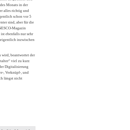
des Monats in der
r alles richtig und
gentlich schon vor 5
ter sind, aber für die
s UNESCO-Magazin
ist ebenfalls nur sehr
eigentlich inzwischen
n wird, beantwortet der
talter“ viel zu kurz
der Digitalisierung
r-, Verknüpf-, und
h längst nicht