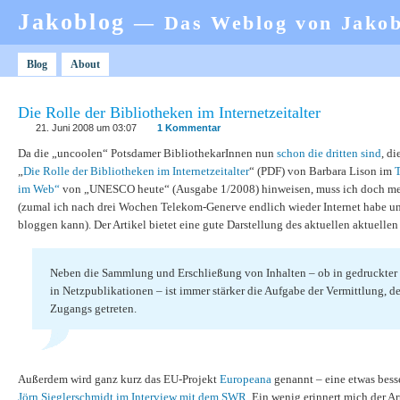
Jakoblog
— Das Weblog von Jako
Blog
About
Die Rolle der Bibliotheken im Internetzeitalter
21. Juni 2008 um 03:07
1 Kommentar
Da die „uncoolen“ Potsdamer BibliothekarInnen nun
schon die dritten sind
, di
„
Die Rolle der Bibliotheken im Internetzeitalter
“ (PDF) von Barbara Lison im
im Web“
von „UNESCO heute“ (Ausgabe 1/2008) hinweisen, muss ich doch m
(zumal ich nach drei Wochen Telekom-Generve endlich wieder Internet habe u
bloggen kann). Der Artikel bietet eine gute Darstellung des aktuellen aktuellen
Neben die Sammlung und Erschließung von Inhalten – ob in gedruckter 
in Netzpublikationen – ist immer stärker die Aufgabe der Vermittlung, d
Zugangs getreten.
Außerdem wird ganz kurz das EU-Projekt
Europeana
genannt – eine etwas bess
Jörn Sieglerschmidt im Interview mit dem SWR
. Ein wenig erinnert mich der A