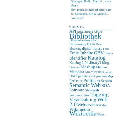
Göttingen, Berlin, Madrid… (von
oben)
How much do medical scribes get
bei
Göttingen, Berlin, Madrid…
(von oben)
THEMEN
API
ATOM
Archivierung
Bibliothek
Bibliothekswissenschaft
BibSonomy
DAIA
Data
digital library
Modeling
Feed
Freie Inhalte
GBV
Humor
Katalog
Identifier
LibraryThing
Katalog 2.0
Mashup
Medien
Literatur
Metadata
Microformats
musik
OAI
Open Access
OpenStreetMap
Politik
Seealso
Perl
rdf
PICA
Semantic Web
SOA
Software
Standards
Tagging
Suchmaschine
Web
Veranstaltung
2.0
Webservices
Widget
Wikimedia
Wikipedia
Wikis