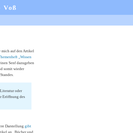
b Voß
e mich auf den Artikel
Themenheft „Wissen
einen Senf dazugeben
nd somit wieder
 Standes.
Literatur oder
er Eröffnung des
ere Darstellung
gibt
rtikel an „Bücher und