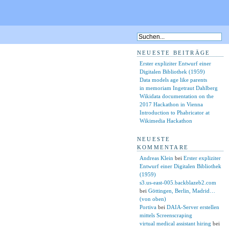
NEUESTE BEITRÄGE
Erster expliziter Entwurf einer
Digitalen Bibliothek (1959)
Data models age like parents
in memoriam Ingetraut Dahlberg
Wikidata documentation on the
2017 Hackathon in Vienna
Introduction to Phabricator at
Wikimedia Hackathon
NEUESTE
KOMMENTARE
Andreas Klein
bei
Erster expliziter
Entwurf einer Digitalen Bibliothek
(1959)
s3.us-east-005.backblazeb2.com
bei
Göttingen, Berlin, Madrid…
(von oben)
Portiva
bei
DAIA-Server erstellen
mittels Screenscraping
virtual medical assistant hiring
bei