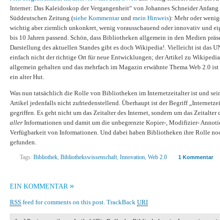
Internet: Das Kaleidoskop der Vergangenheit“ von Johannes Schneider Anfang 
Süddeutschen Zeitung (
siehe Kommentar
und
mein Hinweis
): Mehr oder wenige
wichtig aber ziemlich unkonkret, wenig vorausschauend oder innovativ und ei
bis 10 Jahren passend. Schön, dass Bibliotheken allgemein in den Medien präsen
Darstellung des aktuellen Standes gibt es doch Wikipedia!. Vielleicht ist da
einfach nicht der richtige Ort für neue Entwicklungen; der Artikel zu Wikipedia 
allgemein gehalten und das mehrfach im Magazin erwähnte Thema Web 2.0 ist 
ein alter Hut.
Was nun tatsächlich die Rolle von Bibliotheken im Internetzeitalter ist und sei
Artikel jedenfalls nicht zufriedenstellend. Überhaupt ist der Begriff „Internetzei
gegriffen. Es geht nicht um das Zeitalter des Internet, sondern um das Zeitalter 
aller
Informationen und damit um die unbegrenzte Kopier-, Modifizier- Annotie
Verfügbarkeit von Informationen. Und dabei haben Bibliotheken ihre Rolle noc
gefunden.
Tags:
Bibliothek
,
Bibliothekswissenschaft
,
Innovation
,
Web 2.0
1 Kommentar
»
EIN KOMMENTAR
RSS
feed for comments on this post.
TrackBack
URI