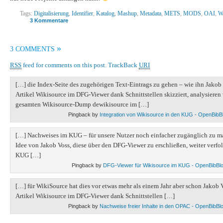
Tags:
Digitalisierung
,
Identifier
,
Katalog
,
Mashup
,
Metadata
,
METS
,
MODS
,
OAI
,
W
3 Kommentare
»
3 COMMENTS
RSS
feed for comments on this post.
TrackBack
URI
[…] die Index-Seite des zugehörigen Text-Eintrags zu gehen – wie ihn Jakob
Artikel Wikisource im DFG-Viewer dank Schnittstellen skizziert, analysieren
gesamten Wikisource-Dump dewikisource im […]
Pingback by
Integration von Wikisource in den KUG - OpenBibB
[…] Nachweises im KUG – für unsere Nutzer noch einfacher zugänglich zu m
Idee von Jakob Voss, diese über den DFG-Viewer zu erschließen, weiter verfo
KUG […]
Pingback by
DFG-Viewer für Wikisource im KUG - OpenBibBl
[…] für WikiSource hat dies vor etwas mehr als einem Jahr aber schon Jakob 
Artikel Wikisource im DFG-Viewer dank Schnittstellen […]
Pingback by
Nachweise freier Inhalte in den OPAC - OpenBibBl