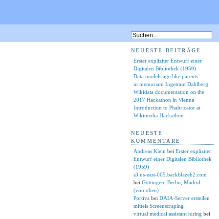
NEUESTE BEITRÄGE
Erster expliziter Entwurf einer
Digitalen Bibliothek (1959)
Data models age like parents
in memoriam Ingetraut Dahlberg
Wikidata documentation on the
2017 Hackathon in Vienna
Introduction to Phabricator at
Wikimedia Hackathon
NEUESTE
KOMMENTARE
Andreas Klein
bei
Erster expliziter
Entwurf einer Digitalen Bibliothek
(1959)
s3.us-east-005.backblazeb2.com
bei
Göttingen, Berlin, Madrid…
(von oben)
Portiva
bei
DAIA-Server erstellen
mittels Screenscraping
virtual medical assistant hiring
bei