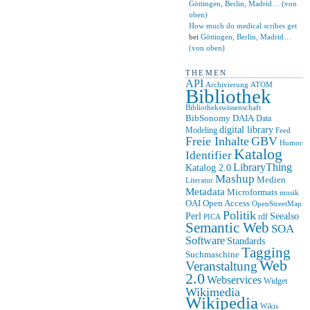
Göttingen, Berlin, Madrid… (von
oben)
How much do medical scribes get
bei
Göttingen, Berlin, Madrid…
(von oben)
THEMEN
API
ATOM
Archivierung
Bibliothek
Bibliothekswissenschaft
BibSonomy
DAIA
Data
digital library
Modeling
Feed
Freie Inhalte
GBV
Humor
Katalog
Identifier
LibraryThing
Katalog 2.0
Mashup
Medien
Literatur
Metadata
Microformats
musik
OAI
Open Access
OpenStreetMap
Politik
Seealso
Perl
rdf
PICA
Semantic Web
SOA
Software
Standards
Tagging
Suchmaschine
Web
Veranstaltung
2.0
Webservices
Widget
Wikimedia
Wikipedia
Wikis