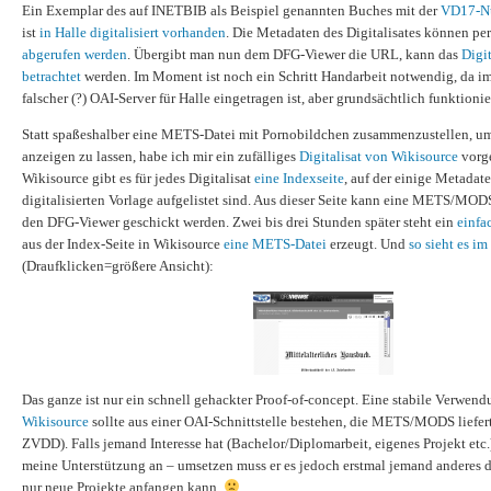
Ein Exemplar des auf INETBIB als Beispiel genannten Buches mit der
VD17-N
ist
in Halle digitalisiert vorhanden
. Die Metadaten des Digitalisates können pe
abgerufen werden
. Übergibt man nun dem DFG-Viewer die URL, kann das
Digi
betrachtet
werden. Im Moment ist noch ein Schritt Handarbeit notwendig, da i
falscher (?) OAI-Server für Halle eingetragen ist, aber grundsächtlich funktion
Statt spaßeshalber eine METS-Datei mit Pornobildchen zusammenzustellen, u
anzeigen zu lassen, habe ich mir ein zufälliges
Digitalisat von Wikisource
vorg
Wikisource gibt es für jedes Digitalisat
eine Indexseite
, auf der einige Metadat
digitalisierten Vorlage aufgelistet sind. Aus dieser Seite kann eine METS/MOD
den DFG-Viewer geschickt werden. Zwei bis drei Stunden später steht ein
einfa
aus der Index-Seite in Wikisource
eine METS-Datei
erzeugt. Und
so sieht es i
(Draufklicken=größere Ansicht):
Das ganze ist nur ein schnell gehackter Proof-of-concept. Eine stabile Verwen
Wikisource
sollte aus einer OAI-Schnittstelle bestehen, die METS/MODS lief
ZVDD). Falls jemand Interesse hat (Bachelor/Diplomarbeit, eigenes Projekt etc.)
meine Unterstützung an – umsetzen muss er es jedoch erstmal jemand anderes d
nur neue Projekte anfangen kann.