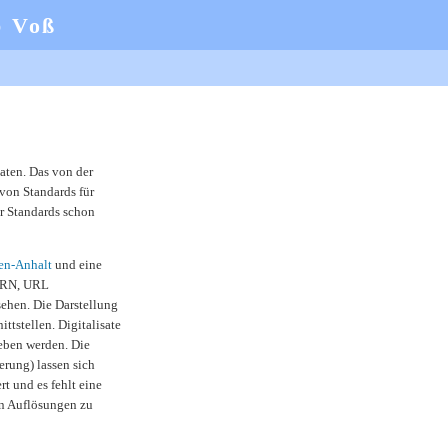
b Voß
aten. Das von der
von Standards für
r Standards schon
en-Anhalt
und eine
URN, URL
ehen. Die Darstellung
nittstellen. Digitalisate
ben werden. Die
erung) lassen sich
t und es fehlt eine
en Auflösungen zu