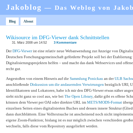
Jakoblog
— Das Weblog von Jako
Blog
About
Wikisource im DFG-Viewer dank Schnittstellen
31. März 2008 um 14:52
3 Kommentare
Der
DFG-Viewer
ist eine relativ neue Webanwendung zur Anzeige von Digitalis
Deutschen Forschungsgemeinschaft geförderte Projekt soll bei der Etablierung 
Digitalisierungsprojekten helfen – und macht das dank Webservices und offene
recht gut.
Angestoßen von einem Hinweis auf die
Sammlung Ponickau
an der
ULB Sachs
anschließende
Diskussion um die andauernden Verwirrungen
bezüglich URI, 
Identifikatoren und Lokatoren, habe ich mir den DFG-Viewer etwas näher anges
sieht nicht ganz so cool aus, wie bei
The Open Library
, dafür gibt es offene Sch
können dem Viewer per OAI oder direkter URL im
METS/MODS-Format
überge
einzelnen Seiten eines digitalisierten Buches und dessen innere Struktur (Glied
dann durchblättern. Eine Volltextsuche ist anscheinend noch nicht implementier
eigene Zoom-Funktion; bislang ist es nur möglich zwischen verschieden groß
wechseln, falls diese vom Repository ausgeliefert werden.