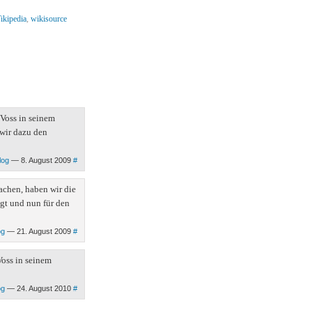
ikipedia
,
wikisource
 Voss in seinem
 wir dazu den
log
— 8. August 2009
#
achen, haben wir die
lgt und nun für den
og
— 21. August 2009
#
Voss in seinem
og
— 24. August 2010
#