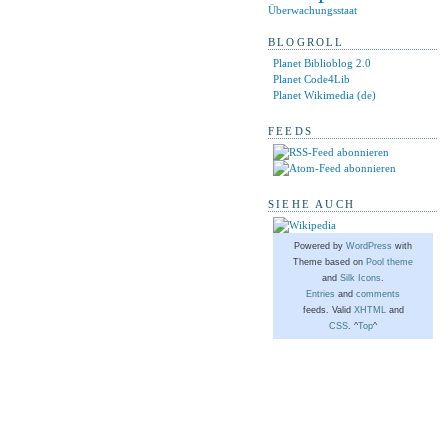
Überwachungsstaat
BLOGROLL
Planet Biblioblog 2.0
Planet Code4Lib
Planet Wikimedia (de)
FEEDS
SIEHE AUCH
Powered by
WordPress
with
Theme based on
Pool theme
and
Silk Icons
.
Entries
and
comments
feeds. Valid
XHTML
and
CSS
. ^
Top
^