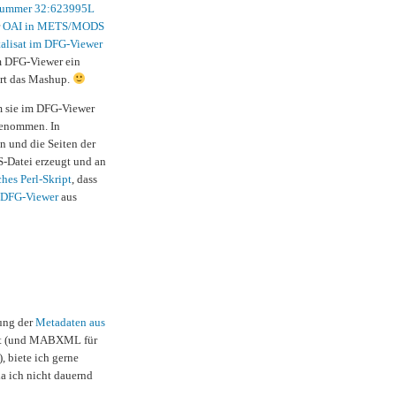
ummer 32:623995L
r
OAI in METS/MODS
talisat im DFG-Viewer
m DFG-Viewer ein
iert das Mashup.
m sie im DFG-Viewer
enommen. In
en und die Seiten der
S-Datei erzeugt und an
ches Perl-Skript
, dass
m DFG-Viewer
aus
dung der
Metadaten aus
ert (und MABXML für
, biete ich gerne
a ich nicht dauernd