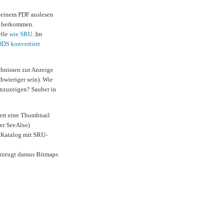
us einem PDF auslesen
o herkommen.
elle
wie SRU
. Im
DS konvertiert
ichnissen zur Anzeige
hwieriger sein). Wie
anzuzeigen? Sauber in
ert eine Thumbnail
per SeeAlso)
: Katalog mit SRU-
zeugt daraus Bitmaps