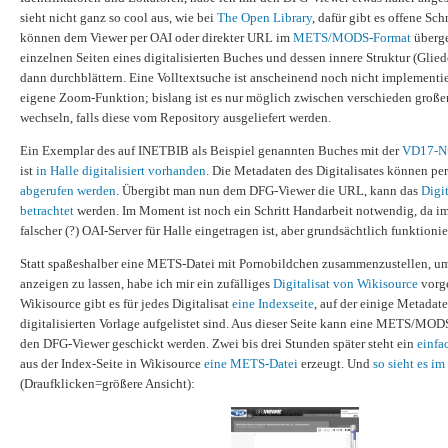
sieht nicht ganz so cool aus, wie bei
The Open Library
, dafür gibt es offene Sch
können dem Viewer per OAI oder direkter URL im
METS/MODS-Format
überge
einzelnen Seiten eines digitalisierten Buches und dessen innere Struktur (Glied
dann durchblättern. Eine Volltextsuche ist anscheinend noch nicht implementier
eigene Zoom-Funktion; bislang ist es nur möglich zwischen verschieden groß
wechseln, falls diese vom Repository ausgeliefert werden.
Ein Exemplar des auf INETBIB als Beispiel genannten Buches mit der
VD17-N
ist
in Halle digitalisiert vorhanden
. Die Metadaten des Digitalisates können pe
abgerufen werden
. Übergibt man nun dem DFG-Viewer die URL, kann das
Digi
betrachtet
werden. Im Moment ist noch ein Schritt Handarbeit notwendig, da i
falscher (?) OAI-Server für Halle eingetragen ist, aber grundsächtlich funktion
Statt spaßeshalber eine METS-Datei mit Pornobildchen zusammenzustellen, u
anzeigen zu lassen, habe ich mir ein zufälliges
Digitalisat von Wikisource
vorg
Wikisource gibt es für jedes Digitalisat
eine Indexseite
, auf der einige Metadat
digitalisierten Vorlage aufgelistet sind. Aus dieser Seite kann eine METS/MOD
den DFG-Viewer geschickt werden. Zwei bis drei Stunden später steht ein
einfa
aus der Index-Seite in Wikisource
eine METS-Datei
erzeugt. Und
so sieht es i
(Draufklicken=größere Ansicht):