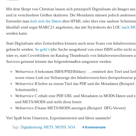
Mit dem Skript von Christian lassen sich prinzipiell Digitalisate als Images a
und in verschiedene Größen skalieren. Die Metadaten müssen jedoch andersw
Entweder man
holt sich die Daten
über HTML oder über eine saubere Schnittst
Idealfall wird sogar MARC21 angeboten, das mit Stylesheets der LOC
nach MO
werden kann.
Statt Digitalisate alter Zeitschriften können auch neue Scans von Inhaltsverze
gebracht werden.
So geht’s
(die Suche ausgehend von einer ISBN sollte nicht sc
wäre es, statt Coverbildern im Katalog Thumbnails von Inhaltsverzeichnissen 
Services getrennt könnte das folgendermaßen umgesetzt werden:
Webservice A
bekommt ISBN/PND/Bibkey/…, ermittelt den Titel und lief
sowie einen Link zur Vollanzeige des Inhaltsverzeichnis (beispielsweise 
Webservice B
liefert zu einem Titel das PDF und die Metadaten (Beispiel
Schnittstelle)
Webservice C
erhält eine PDF-URL und Metadaten in MODS-Daten und er
und METS/MODS und stellt diese bereit
Webservice D
kann METS/MODS anzeigen (Beispiel: DFG-Viewer)
Viel Spaß beim Umsetzen, Experimentieren und Ideen sammeln!
Tags:
Digitalisierung
,
METS
,
MODS
,
SOA
4 Kommentare