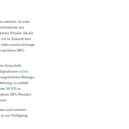
zu machen, ist zwar
bstlernkurse wie
kreten Projekt. Da die
 ich in Zukunft hier
e jeder nutzen (solange
den nächsten DFG-
re-Zeitschrift
igitalisiert
online
eingebetteten Bitmaps
Ordnung, es enthält
wäre
MODS
in
nderen DFG-Projekt)
hten.
imus und weiteren
 so zur Verfügung,