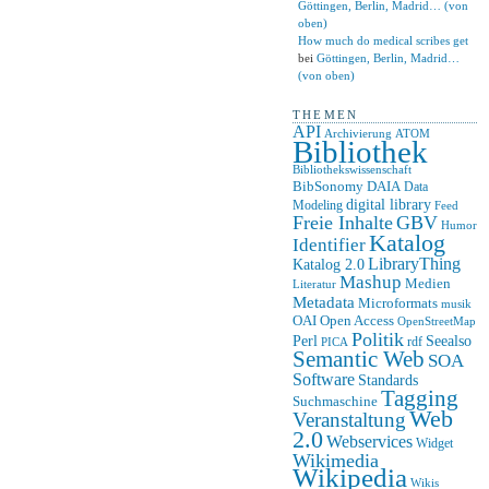
Göttingen, Berlin, Madrid… (von
oben)
How much do medical scribes get
bei
Göttingen, Berlin, Madrid…
(von oben)
THEMEN
API
ATOM
Archivierung
Bibliothek
Bibliothekswissenschaft
BibSonomy
DAIA
Data
digital library
Modeling
Feed
Freie Inhalte
GBV
Humor
Katalog
Identifier
LibraryThing
Katalog 2.0
Mashup
Medien
Literatur
Metadata
Microformats
musik
OAI
Open Access
OpenStreetMap
Politik
Seealso
Perl
rdf
PICA
Semantic Web
SOA
Software
Standards
Tagging
Suchmaschine
Web
Veranstaltung
2.0
Webservices
Widget
Wikimedia
Wikipedia
Wikis