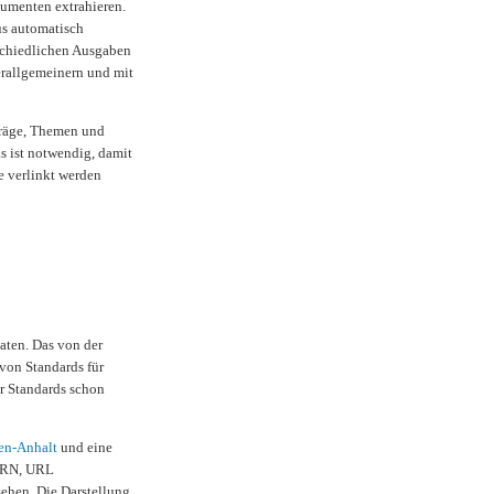
kumenten extrahieren.
us automatisch
schiedlichen Ausgaben
verallgemeinern und mit
träge, Themen und
s ist notwendig, damit
e verlinkt werden
aten. Das von der
von Standards für
r Standards schon
en-Anhalt
und eine
URN, URL
ehen. Die Darstellung