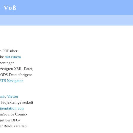
b Voß
 PDF über
nke
mit einem
sserungen
rzeugten XML-Datei,
MODS-Datei übrigens
TS Navigator
.
mic Viewer
 Projekten gewerkelt
äsentation von
OpenSource Comic-
gut bei DFG-
r Beweis stellen