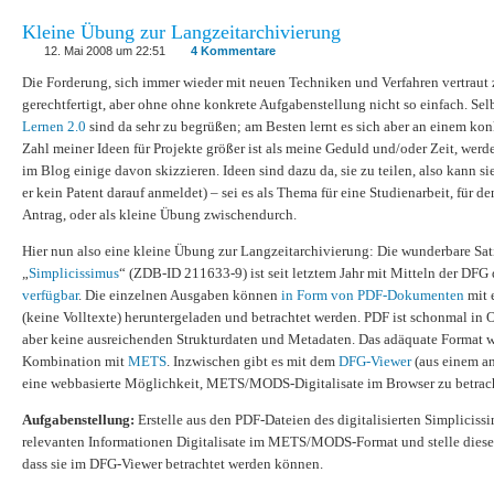
Kleine Übung zur Langzeitarchivierung
12. Mai 2008 um 22:51
4 Kommentare
Die Forderung, sich immer wieder mit neuen Techniken und Verfahren vertraut 
gerechtfertigt, aber ohne ohne konkrete Aufgabenstellung nicht so einfach. Sel
Lernen 2.0
sind da sehr zu begrüßen; am Besten lernt es sich aber an einem kon
Zahl meiner Ideen für Projekte größer ist als meine Geduld und/oder Zeit, werde
im Blog einige davon skizzieren. Ideen sind dazu da, sie zu teilen, also kann si
er kein Patent darauf anmeldet) – sei es als Thema für eine Studienarbeit, für 
Antrag, oder als kleine Übung zwischendurch.
Hier nun also eine kleine Übung zur Langzeitarchivierung: Die wunderbare Sati
„
Simplicissimus
“ (ZDB-ID 211633-9) ist seit letztem Jahr mit Mitteln der DFG d
verfügbar
. Die einzelnen Ausgaben können
in Form von PDF-Dokumenten
mit 
(keine Volltexte) heruntergeladen und betrachtet werden. PDF ist schonmal in 
aber keine ausreichenden Strukturdaten und Metadaten. Das adäquate Format 
Kombination mit
METS
. Inzwischen gibt es mit dem
DFG-Viewer
(aus einem a
eine webbasierte Möglichkeit, METS/MODS-Digitalisate im Browser zu betrac
Aufgabenstellung:
Erstelle aus den PDF-Dateien des digitalisierten Simpliciss
relevanten Informationen Digitalisate im METS/MODS-Format und stelle diese
dass sie im DFG-Viewer betrachtet werden können.