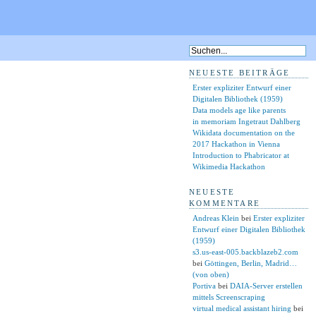
NEUESTE BEITRÄGE
Erster expliziter Entwurf einer
Digitalen Bibliothek (1959)
Data models age like parents
in memoriam Ingetraut Dahlberg
Wikidata documentation on the
2017 Hackathon in Vienna
Introduction to Phabricator at
Wikimedia Hackathon
NEUESTE
KOMMENTARE
Andreas Klein
bei
Erster expliziter
Entwurf einer Digitalen Bibliothek
(1959)
s3.us-east-005.backblazeb2.com
bei
Göttingen, Berlin, Madrid…
(von oben)
Portiva
bei
DAIA-Server erstellen
mittels Screenscraping
virtual medical assistant hiring
bei