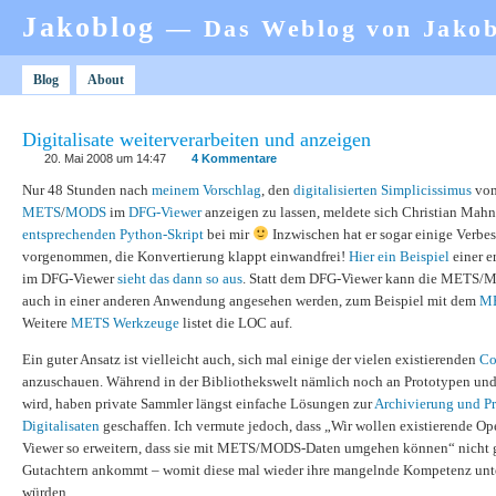
Jakoblog
— Das Weblog von Jako
Blog
About
Digitalisate weiterverarbeiten und anzeigen
20. Mai 2008 um 14:47
4 Kommentare
Nur 48 Stunden nach
meinem Vorschlag
, den
digitalisierten Simplicissimus
vom
METS
/
MODS
im
DFG-Viewer
anzeigen zu lassen, meldete sich Christian Mah
entsprechenden Python-Skript
bei mir
Inzwischen hat er sogar einige Verbe
vorgenommen, die Konvertierung klappt einwandfrei!
Hier ein Beispiel
einer e
im DFG-Viewer
sieht das dann so aus
. Statt dem DFG-Viewer kann die METS/
auch in einer anderen Anwendung angesehen werden, zum Beispiel mit dem
ME
Weitere
METS Werkzeuge
listet die LOC auf.
Ein guter Ansatz ist vielleicht auch, sich mal einige der vielen existierenden
Co
anzuschauen. Während in der Bibliothekswelt nämlich noch an Prototypen und
wird, haben private Sammler längst einfache Lösungen zur
Archivierung und Pr
Digitalisaten
geschaffen. Ich vermute jedoch, dass „Wir wollen existierende 
Viewer so erweitern, dass sie mit METS/MODS-Daten umgehen können“ nicht 
Gutachtern ankommt – womit diese mal wieder ihre mangelnde Kompetenz unte
würden.