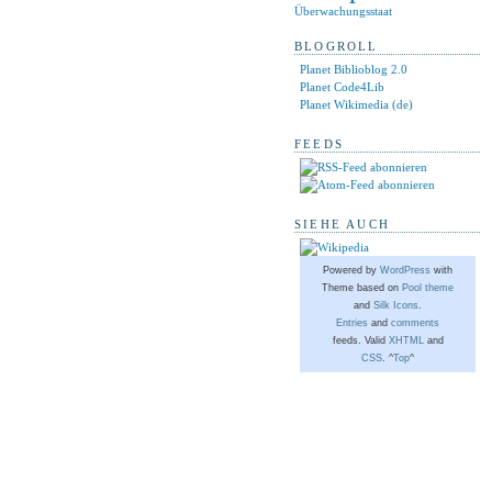
Überwachungsstaat
BLOGROLL
Planet Biblioblog 2.0
Planet Code4Lib
Planet Wikimedia (de)
FEEDS
SIEHE AUCH
Powered by
WordPress
with
Theme based on
Pool theme
and
Silk Icons
.
Entries
and
comments
feeds. Valid
XHTML
and
CSS
. ^
Top
^