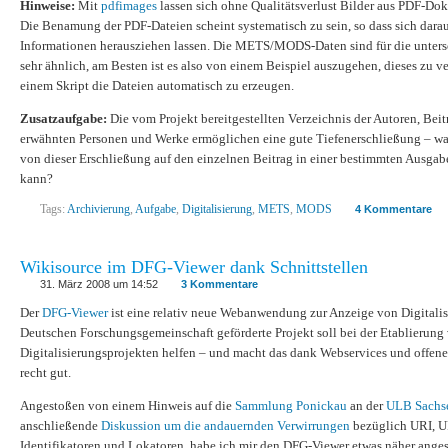
Hinweise:
Mit
pdfimages
lassen sich ohne Qualitätsverlust Bilder aus PDF-Do
Die Benamung der PDF-Dateien scheint systematisch zu sein, so dass sich dara
Informationen herausziehen lassen. Die METS/MODS-Daten sind für die unter
sehr ähnlich, am Besten ist es also von einem Beispiel auszugehen, dieses zu 
einem Skript die Dateien automatisch zu erzeugen.
Zusatzaufgabe:
Die vom Projekt bereitgestellten Verzeichnis der Autoren, Bei
erwähnten Personen und Werke ermöglichen eine gute Tiefenerschließung – wa
von dieser Erschließung auf den einzelnen Beitrag in einer bestimmten Ausgab
kann?
Tags:
Archivierung
,
Aufgabe
,
Digitalisierung
,
METS
,
MODS
4 Kommentare
Wikisource im DFG-Viewer dank Schnittstellen
31. März 2008 um 14:52
3 Kommentare
Der
DFG-Viewer
ist eine relativ neue Webanwendung zur Anzeige von Digitalis
Deutschen Forschungsgemeinschaft geförderte Projekt soll bei der Etablierung 
Digitalisierungsprojekten helfen – und macht das dank Webservices und offene
recht gut.
Angestoßen von einem Hinweis auf die
Sammlung Ponickau
an der
ULB Sachs
anschließende
Diskussion um die andauernden Verwirrungen
bezüglich URI, 
Identifikatoren und Lokatoren, habe ich mir den DFG-Viewer etwas näher anges