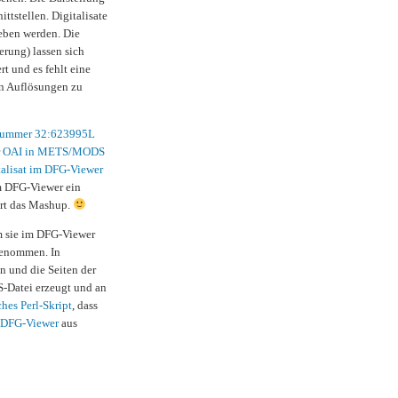
nittstellen. Digitalisate
ben werden. Die
erung) lassen sich
t und es fehlt eine
en Auflösungen zu
ummer 32:623995L
r
OAI in METS/MODS
talisat im DFG-Viewer
m DFG-Viewer ein
iert das Mashup.
m sie im DFG-Viewer
enommen. In
en und die Seiten der
S-Datei erzeugt und an
ches Perl-Skript
, dass
m DFG-Viewer
aus