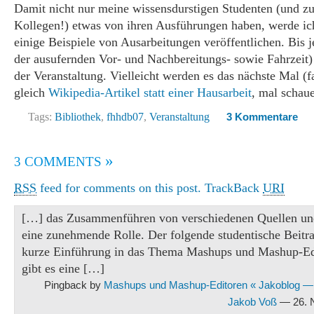
Damit nicht nur meine wissensdurstigen Studenten (und z
Kollegen!) etwas von ihren Ausführungen haben, werde ich
einige Beispiele von Ausarbeitungen veröffentlichen. Bis je
der ausufernden Vor- und Nachbereitungs- sowie Fahrzeit)
der Veranstaltung. Vielleicht werden es das nächste Mal (fa
gleich
Wikipedia-Artikel statt einer Hausarbeit
, mal schau
Tags:
Bibliothek
,
fhhdb07
,
Veranstaltung
3 Kommentare
»
3 COMMENTS
RSS
feed for comments on this post.
TrackBack
URI
[…] das Zusammenführen von verschiedenen Quellen un
eine zunehmende Rolle. Der folgende studentische Beitra
kurze Einführung in das Thema Mashups und Mashup-Ed
gibt es eine […]
Pingback by
Mashups und Mashup-Editoren « Jakoblog —
Jakob Voß
— 26. 