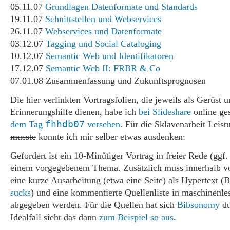
05.11.07
Grundlagen Datenformate und Standards
19.11.07
Schnittstellen und Webservices
26.11.07
Webservices und Datenformate
03.12.07
Tagging und Social Cataloging
10.12.07
Semantic Web und Identifikatoren
17.12.07
Semantic Web II: FRBR & Co
07.01.08 Zusammenfassung und Zukunftsprognosen
Die hier verlinkten Vortragsfolien, die jeweils als Gerüst 
Erinnerungshilfe dienen, habe ich
bei Slideshare
online ges
fhhdb07
dem Tag
versehen
. Für die
Sklavenarbeit
Leist
musste
konnte ich mir selber etwas ausdenken:
Gefordert ist ein 10-Minütiger Vortrag in freier Rede (ggf.
einem vorgegebenem Thema. Zusätzlich muss innerhalb v
eine kurze Ausarbeitung (etwa eine Seite) als Hypertext 
sucks
) und eine kommentierte Quellenliste in maschinenl
abgegeben werden. Für die Quellen hat sich
Bibsonomy
du
Idealfall sieht das dann
zum Beispiel so aus
.