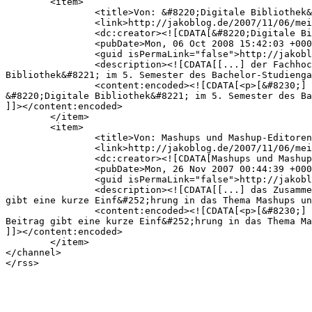
	<item>

		<title>Von: &#8220;Digitale Bibliothek&#8221; im WS 2008/09 an der FH Hannover &#171; Jakoblog — Das Weblog von Jakob Voß</title>

		<link>http://jakoblog.de/2007/11/06/meine-lehrveranstaltung-digitale-bibliothek/comment-page-1/#comment-98792</link>

		<dc:creator><![CDATA[&#8220;Digitale Bibliothek&#8221; im WS 2008/09 an der FH Hannover &#171; Jakoblog — Das Weblog von Jakob Voß]]></dc:creator>

		<pubDate>Mon, 06 Oct 2008 15:42:03 +0000</pubDate>

		<guid isPermaLink="false">http://jakoblog.de/2007/11/06/meine-lehrveranstaltung-digitale-bibliothek/#comment-98792</guid>

		<description><![CDATA[[...] der Fachhochschule Hannover gebe ich dieses Wintersemester zum zweiten Mal die Lehrveranstaltung &#8220;Digitale 
Bibliothek&#8221; im 5. Semester des Bachelor-Studienga
		<content:encoded><![CDATA[<p>[&#8230;] der Fachhochschule Hannover gebe ich dieses Wintersemester zum zweiten Mal die Lehrveranstaltung 
&#8220;Digitale Bibliothek&#8221; im 5. Semester des Ba
]]></content:encoded>

	</item>

	<item>

		<title>Von: Mashups und Mashup-Editoren &#171; Jakoblog — Das Weblog von Jakob Voß</title>

		<link>http://jakoblog.de/2007/11/06/meine-lehrveranstaltung-digitale-bibliothek/comment-page-1/#comment-16627</link>

		<dc:creator><![CDATA[Mashups und Mashup-Editoren &#171; Jakoblog — Das Weblog von Jakob Voß]]></dc:creator>

		<pubDate>Mon, 26 Nov 2007 00:44:39 +0000</pubDate>

		<guid isPermaLink="false">http://jakoblog.de/2007/11/06/meine-lehrveranstaltung-digitale-bibliothek/#comment-16627</guid>

		<description><![CDATA[[...] das Zusammenf&#252;hren von verschiedenen Quellen und Diensten eine zunehmende Rolle. Der folgende studentische Beitrag 
gibt eine kurze Einf&#252;hrung in das Thema Mashups un
		<content:encoded><![CDATA[<p>[&#8230;] das Zusammenf&#252;hren von verschiedenen Quellen und Diensten eine zunehmende Rolle. Der folgende studentische 
Beitrag gibt eine kurze Einf&#252;hrung in das Thema Ma
]]></content:encoded>

	</item>

</channel>
