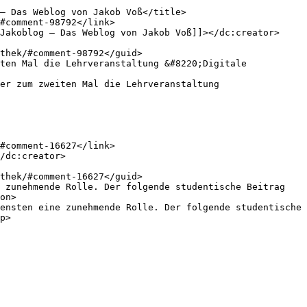
on>

p>
