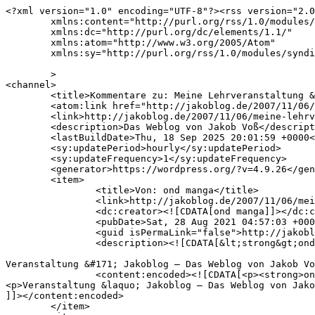
<?xml version="1.0" encoding="UTF-8"?><rss version="2.0
	xmlns:content="http://purl.org/rss/1.0/modules/content/"

	xmlns:dc="http://purl.org/dc/elements/1.1/"

	xmlns:atom="http://www.w3.org/2005/Atom"

	xmlns:sy="http://purl.org/rss/1.0/modules/syndication/"

	>

<channel>

	<title>Kommentare zu: Meine Lehrveranstaltung &#8222;Digitale Bibliothek&#8220;</title>

	<atom:link href="http://jakoblog.de/2007/11/06/meine-lehrveranstaltung-digitale-bibliothek/feed/" rel="self" type="application/rss+xml" />

	<link>http://jakoblog.de/2007/11/06/meine-lehrveranstaltung-digitale-bibliothek/</link>

	<description>Das Weblog von Jakob Voß</description>

	<lastBuildDate>Thu, 18 Sep 2025 20:01:59 +0000</lastBuildDate>

	<sy:updatePeriod>hourly</sy:updatePeriod>

	<sy:updateFrequency>1</sy:updateFrequency>

	<generator>https://wordpress.org/?v=4.9.26</generator>

	<item>

		<title>Von: ond manga</title>

		<link>http://jakoblog.de/2007/11/06/meine-lehrveranstaltung-digitale-bibliothek/comment-page-1/#comment-1038972</link>

		<dc:creator><![CDATA[ond manga]]></dc:creator>

		<pubDate>Sat, 28 Aug 2021 04:57:03 +0000</pubDate>

		<guid isPermaLink="false">http://jakoblog.de/2007/11/06/meine-lehrveranstaltung-digitale-bibliothek/#comment-1038972</guid>

		<description><![CDATA[&lt;strong&gt;ond manga&lt;/strong&gt;

Veranstaltung &#171; Jakoblog — Das Weblog von Jakob Vo
		<content:encoded><![CDATA[<p><strong>ond manga</strong></p>

<p>Veranstaltung &laquo; Jakoblog — Das Weblog von Jako
]]></content:encoded>

	</item>
