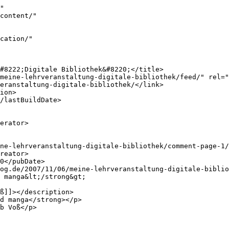
"

ß]]></description>

b Voß</p>
