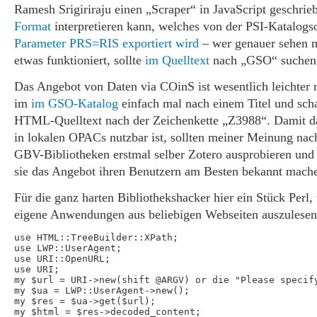
Ramesh Srigiriraju einen „Scraper“ in JavaScript geschrie
Format
interpretieren kann, welches von der PSI-Katalogs
Parameter PRS=RIS exportiert wird
– wer genauer sehen m
etwas funktioniert, sollte
im Quelltext
nach „GSO“ suchen
Das Angebot von Daten via COinS ist wesentlich leichter 
im
im GSO-Katalog
einfach mal nach einem Titel und sch
HTML-Quelltext nach der Zeichenkette „Z3988“. Damit d
in lokalen OPACs nutzbar ist, sollten meiner Meinung nac
GBV-Bibliotheken erstmal selber Zotero ausprobieren und
sie das Angebot ihren Benutzern am Besten bekannt mach
Für die ganz harten Bibliothekshacker hier ein Stück Perl
eigene Anwendungen aus beliebigen Webseiten auszulesen
use HTML::TreeBuilder::XPath;

use LWP::UserAgent;

use URI::OpenURL;

use URI;

my $url = URI->new(shift @ARGV) or die "Please specify
my $ua = LWP::UserAgent->new();

my $res = $ua->get($url);

my $html = $res->decoded_content;
