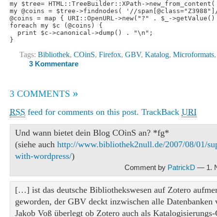
my $tree= HTML::TreeBuilder::XPath->new_from_content( 
my @coins = $tree->findnodes( '//span[@class="Z3988"]/
@coins = map { URI::OpenURL->new("?" . $_->getValue() 
foreach my $c (@coins) {

  print $c->canonical->dump() . "\n";

Tags:
Bibliothek
,
COinS
,
Firefox
,
GBV
,
Katalog
,
Microformats
3 Kommentare
»
3 COMMENTS
RSS
feed for comments on this post.
TrackBack
URI
Und wann bietet dein Blog COinS an? *fg*
(siehe auch
http://www.bibliothek2null.de/2007/08/01/su
with-wordpress/
)
Comment by
PatrickD
— 1. 
[…] ist das deutsche Bibliothekswesen auf Zotero aufm
geworden, der GBV deckt inzwischen alle Datenbanken 
Jakob Voß überlegt ob Zotero auch als Katalogisierungs-C