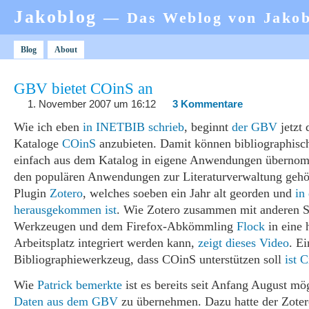
Jakoblog
— Das Weblog von Jako
Blog
About
GBV bietet COinS an
1. November 2007 um 16:12
3 Kommentare
Wie ich eben
in INETBIB schrieb
, beginnt
der GBV
jetzt 
Kataloge
COinS
anzubieten. Damit können bibliographisc
einfach aus dem Katalog in eigene Anwendungen überno
den populären Anwendungen zur Literaturverwaltung gehör
Plugin
Zotero
, welches soeben ein Jahr alt georden und
in
herausgekommen ist
. Wie Zotero zusammen mit anderen S
Werkzeugen und dem Firefox-Abkömmling
Flock
in eine 
Arbeitsplatz integriert werden kann,
zeigt dieses Video
. E
Bibliographiewerkzeug, dass COinS unterstützen soll
ist C
Wie
Patrick bemerkte
ist es bereits seit Anfang August mö
Daten aus dem GBV
zu übernehmen. Dazu hatte der Zoter