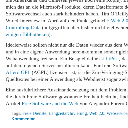
die Amerikaner und Chinesen jeweils noch eine Kopie). Ei
mich das an die Microsoft-Produkte, deren Dateiformate d
Softwarewechsel auch stark behindert haben. Tim O`Reilly
Wired-Interview im April auf den Punkt gebracht:
Web 2.0
Controlling Data
(aufgegriffen aber bisher nicht viel weit
einigen
Bibliotheken
).
Idealerweise sollten nicht nur die Daten wieder aus dem 
und in eine eigene Anwendung hereinkommen sonder gleic
Webanwendung frei sein. Ein Beispiel dafür ist
LiPost
, da
auf dem eigenen Server installieren kann. Für freie Softwar
Affero GPL
(AGPL) lizensiert ist, ist die Zur-Verfügung-S
Quelltextes bei einer Anwendung als Webdienst sogar zwi
Eine ausführlichere Auseinandersetzung mit dem Problem,
die durch Freie Software gewonnene Freiheit bedroht, find
Artikel
Free Software and the Web
von Alejandro Forero 
Tags:
Freie Dienste
,
Langzeitarchivierung
,
Web 2.0
,
Webservice
Kommentar