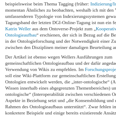
beispielsweise beim Thema Tagging (früher:
Indizierung/I
momentan Ähnliches zu beobachten, weshalb ich mit
den 
umfassenderen Typologie von Indexierungssystemen gewa
Tagungsband der letzten DGI-Online-Tagung ist nun ein fe
Katrin Weller
aus dem Ontoverse-Projekt zum „
Kooperati
Ontologieaufbau
“ erschienen, der sich in Bezug auf die B
in der Ontologieforschung und der Notwendigkeit einer 
zwischen den Disziplinen meiner damaligen Beurteilung an
Der Artikel ist ebenso wegen Wellers Ausführungen zum
gemeinschaftlichen Ontologieaufbau und der dafür angeda
Verwendung von Wikis zu empfehlen. Im
Forschungsproje
soll eine Wiki-Plattform zur gemeinschaftlichen Erstellun
Ontologien entwickelt werden, die „inter-ontologische“ (
Wissen innerhalb eines abgegrenzten Themenbereiches) un
ontologische“ (Interoperabilität zwischen verschiedenen O
Aspekte in Beziehung setzt und „die Konsensbildung und 
Rahmen des Ontologieaufbaus unterstützt“. Zwar fehlen im
konkretere Beispiele und einige bereits existierende Ansät