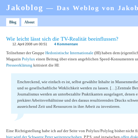
Jakoblog
— Das Weblog von Jako
Blog
About
Wie leicht lässt sich die TV-Realität beeinflussen?
12. April 2008 um 00:51
4 Kommentare
Teilnehmer der Gruppe
Hedonistische Internationale
(HI) haben dem (eigentlic
Magazin
Polylux
einen Beitrag über einen angeblichen Speed-Konsumenten unt
Presseerklärung
kritisiert die HI:
Erschreckend, wie einfach es ist, selbst gewählte Inhalte in Massenmedie
und so gesellschaftliche Wirklichkeit werden zu lassen. […] Zentrale Be
Journalismus werden an unterbezahlte Praktikanten ausgelagert, denen e
prekärer Arbeitsverhältnisse und des daraus resultierenden Drucks schwer
ausreichend Zeit und Ressourcen in ihre Arbeit zu investieren.
Eine Richtigstellung habe ich auf der Seite von Polylux/Polylog bisher nicht f
hier wird der Schwarze Peter weitergeschoben
, P.P.S: und inzwischen
offen disk