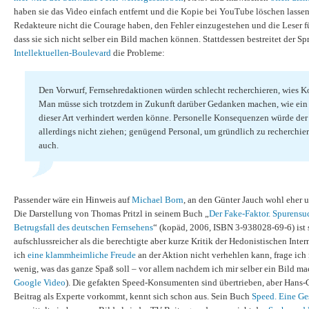
haben sie das Video einfach entfernt und die Kopie bei YouTube löschen lassen
Redakteure nicht die Courage haben, den Fehler einzugestehen und die Leser f
dass sie sich nicht selber ein Bild machen können. Stattdessen bestreitet der 
Intellektuellen-Boulevard
die Probleme:
Den Vorwurf, Fernsehredaktionen würden schlecht recherchieren, wies Ko
Man müsse sich trotzdem in Zukunft darüber Gedanken machen, wie ein w
dieser Art verhindert werden könne. Personelle Konsequenzen würde der
allerdings nicht ziehen; genügend Personal, um gründlich zu recherchier
auch.
Passender wäre ein Hinweis auf
Michael Born
, an den Günter Jauch wohl eher u
Die Darstellung von Thomas Pritzl in seinem Buch „
Der Fake-Faktor. Spurensu
Betrugsfall des deutschen Fernsehens
“ (kopäd, 2006, ISBN 3-938028-69-6) ist 
aufschlussreicher als die berechtigte aber kurze Kritik der Hedonistischen Inte
ich
eine klammheimliche Freude
an der Aktion nicht verhehlen kann, frage ich
wenig, was das ganze Spaß soll – vor allem nachdem ich mir selber ein Bild m
Google Video
). Die gefakten Speed-Konsumenten sind übertrieben, aber Hans-C
Beitrag als Experte vorkommt, kennt sich schon aus. Sein Buch
Speed. Eine Ge