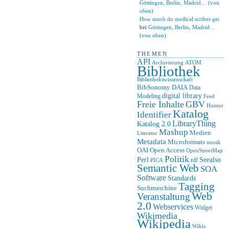
Göttingen, Berlin, Madrid… (von
oben)
How much do medical scribes get
bei
Göttingen, Berlin, Madrid…
(von oben)
THEMEN
API
ATOM
Archivierung
Bibliothek
Bibliothekswissenschaft
BibSonomy
DAIA
Data
digital library
Modeling
Feed
Freie Inhalte
GBV
Humor
Katalog
Identifier
LibraryThing
Katalog 2.0
Mashup
Medien
Literatur
Metadata
Microformats
musik
OAI
Open Access
OpenStreetMap
Politik
Seealso
Perl
rdf
PICA
Semantic Web
SOA
Software
Standards
Tagging
Suchmaschine
Web
Veranstaltung
2.0
Webservices
Widget
Wikimedia
Wikipedia
Wikis