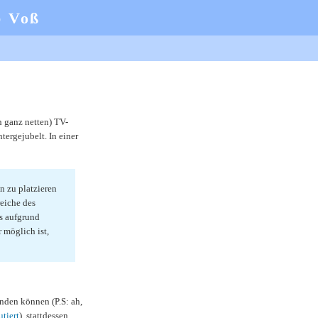
b Voß
h ganz netten) TV-
ergejubelt. In einer
n zu platzieren
reiche des
s aufgrund
 möglich ist,
inden können (P.S: ah,
utiert
), stattdessen