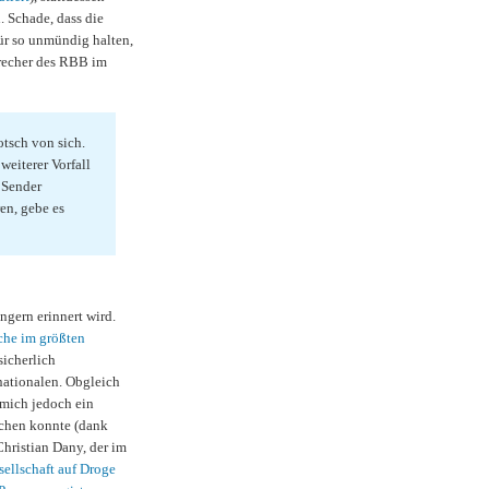
. Schade, dass die
ür so unmündig halten,
Sprecher des RBB im
tsch von sich.
eiterer Vorfall
 Sender
en, gebe es
ngern erinnert wird.
che im größten
sicherlich
rnationalen. Obgleich
 mich jedoch ein
achen konnte (dank
hristian Dany, der im
sellschaft auf Droge