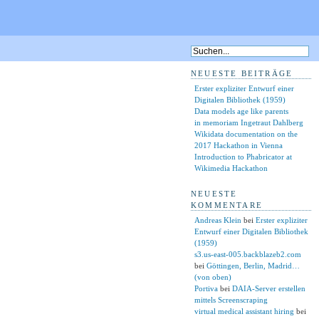
NEUESTE BEITRÄGE
Erster expliziter Entwurf einer
Digitalen Bibliothek (1959)
Data models age like parents
in memoriam Ingetraut Dahlberg
Wikidata documentation on the
2017 Hackathon in Vienna
Introduction to Phabricator at
Wikimedia Hackathon
NEUESTE
KOMMENTARE
Andreas Klein
bei
Erster expliziter
Entwurf einer Digitalen Bibliothek
(1959)
s3.us-east-005.backblazeb2.com
bei
Göttingen, Berlin, Madrid…
(von oben)
Portiva
bei
DAIA-Server erstellen
mittels Screenscraping
virtual medical assistant hiring
bei