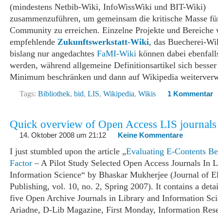
(mindestens Netbib-Wiki, InfoWissWiki und BIT-Wiki)
zusammenzuführen, um gemeinsam die kritische Masse für
Community zu erreichen. Einzelne Projekte und Bereiche 
empfehlende
Zukunftswerkstatt-Wiki
, das Buecherei-Wi
bislang nur angedachtes
FaMI-Wiki
können dabei ebenfalls
werden, während allgemeine Definitionsartikel sich besser
Minimum beschränken und dann auf Wikipedia weiterverw
Tags:
Bibliothek
,
bid
,
LIS
,
Wikipedia
,
Wikis
1 Kommentar
Quick overview of Open Access LIS journals
14. Oktober 2008 um 21:12
Keine Kommentare
I just stumbled upon the article „
Evaluating E-Contents B
Factor
– A Pilot Study Selected Open Access Journals In 
Information Science“ by Bhaskar Mukherjee (Journal of El
Publishing, vol. 10, no. 2, Spring 2007). It contains a deta
five Open Archive Journals in Library and Information Sc
Ariadne, D-Lib Magazine, First Monday, Information Rese