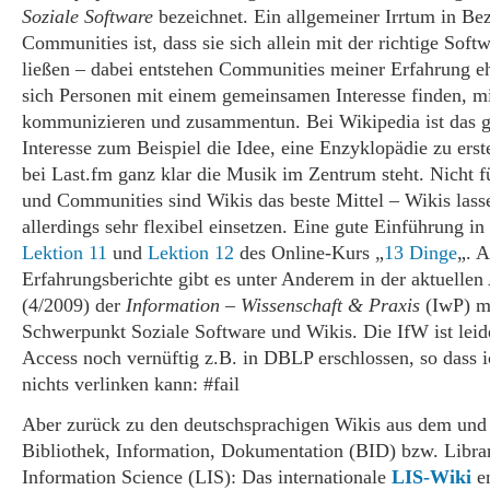
Soziale Software
bezeichnet. Ein allgemeiner Irrtum in Be
Communities ist, dass sie sich allein mit der richtige Soft
ließen – dabei entstehen Communities meiner Erfahrung eh
sich Personen mit einem gemeinsamen Interesse finden, m
kommunizieren und zusammentun. Bei Wikipedia ist das
Interesse zum Beispiel die Idee, eine Enzyklopädie zu erst
bei Last.fm ganz klar die Musik im Zentrum steht. Nicht fü
und Communities sind Wikis das beste Mittel – Wikis lass
allerdings sehr flexibel einsetzen. Eine gute Einführung in
Lektion 11
und
Lektion 12
des Online-Kurs „
13 Dinge
„. A
Erfahrungsberichte gibt es unter Anderem in der aktuelle
(4/2009) der
Information – Wissenschaft & Praxis
(IwP) m
Schwerpunkt Soziale Software und Wikis. Die IfW ist lei
Access noch vernüftig z.B. in DBLP erschlossen, so dass i
nichts verlinken kann: #fail
Aber zurück zu den deutschsprachigen Wikis aus dem und 
Bibliothek, Information, Dokumentation (BID) bzw. Libra
Information Science (LIS): Das internationale
LIS-Wiki
en