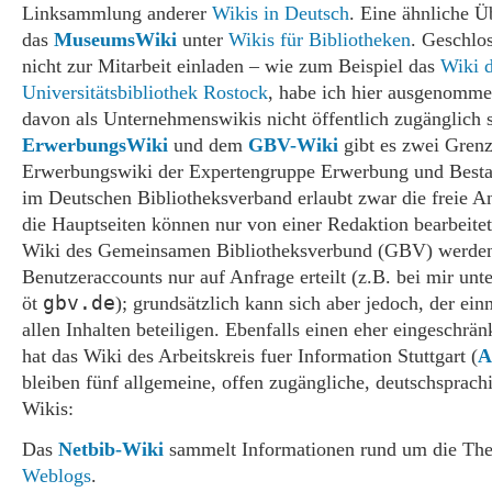
Linksammlung anderer
Wikis in Deutsch
. Eine ähnliche Üb
das
MuseumsWiki
unter
Wikis für Bibliotheken
. Geschlo
nicht zur Mitarbeit einladen – wie zum Beispiel das
Wiki 
Universitätsbibliothek Rostock
, habe ich hier ausgenomme
davon als Unternehmenswikis nicht öffentlich zugänglich 
ErwerbungsWiki
und dem
GBV-Wiki
gibt es zwei Grenz
Erwerbungswiki der Expertengruppe Erwerbung und Best
im Deutschen Bibliotheksverband erlaubt zwar die freie 
die Hauptseiten können nur von einer Redaktion bearbeite
Wiki des Gemeinsamen Bibliotheksverbund (GBV) werde
Benutzeraccounts nur auf Anfrage erteilt (z.B. bei mir unt
gbv.de
öt
); grundsätzlich kann sich aber jedoch, der einm
allen Inhalten beteiligen. Ebenfalls einen eher eingeschrän
hat das Wiki des Arbeitskreis fuer Information Stuttgart (
A
bleiben fünf allgemeine, offen zugängliche, deutschsprac
Wikis:
Das
Netbib-Wiki
sammelt Informationen rund um die Th
Weblogs
.