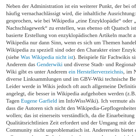
Neben der Administration ist ein weiterer Punkt, der bei o
häufig vernachachlässigt wird, die inhaltliche Ausrichtung
gesprochen, wie bei Wikipedia „eine Enzyklopädie“ oder 
Nachschlagewerk“ zu erstellen, was ebenso oft Quatsch ist
basierte Erstellung von enzyklopädischen Artikeln macht a
Wikipedia nur dann Sinn, wenn es sich um Themen handelt
Wikipedia zu speziell sind oder den Charakter einer Enzy
(siehe
Was Wikipedia nicht ist
). Beispiele für Fachwikis s
Anderem das
Genderwiki
und diverse Stadt- und Regional
Wiki gibt es unter Anderem
ein Herstellerverzeichnis
, im 
diverse Linksammlungen und im GBV-Wiki technische Be
Leider werde in Wikis jedoch oft auch allgemeine Definiti
angelegt, die besser in Wikipedia aufgehoben werden (z.B.
Tagen
Eugene Garfield
im InfoWissWiki). Ich vermute als
dass die Autoren sich nicht den Wikipedia-Gepflogenheite
wollen; das ist einerseits verständlich, da die Einarbeitung
Qualitätsrichtlinien Zeit erfordert und der Umgang mit de
Community nicht unproblematisch ist. Andererseits bietet 