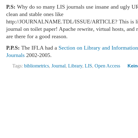
P.S:
Why do so many LIS journals use insane and ugly UR
clean and stable ones like
http://JOURNALNAME.TDL/ISSUE/ARTICLE? This is like
journal on toilet paper! Apache rewrite, virtual hosts, and 
are there for a good reason.
P.P.S:
The IFLA had a
Section on Library and Informatio
Journals
2002-2005.
Tags:
bibliometrics
,
Journal
,
Library
,
LIS
,
Open Access
Kein