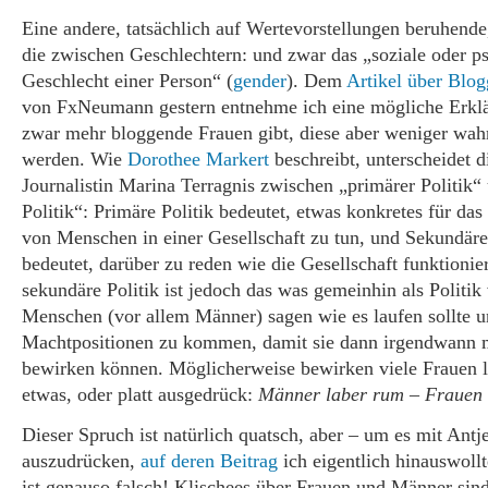
Eine andere, tatsächlich auf Wertevorstellungen beruhende
die zwischen Geschlechtern: und zwar das „soziale oder p
Geschlecht einer Person“ (
gender
). Dem
Artikel über Blo
von FxNeumann gestern entnehme ich eine mögliche Erkl
zwar mehr bloggende Frauen gibt, diese aber weniger w
werden. Wie
Dorothee Markert
beschreibt, unterscheidet di
Journalistin Marina Terragnis zwischen „primärer Politik“
Politik“: Primäre Politik bedeutet, etwas konkretes für d
von Menschen in einer Gesellschaft zu tun, und Sekundäre
bedeutet, darüber zu reden wie die Gesellschaft funktionier
sekundäre Politik ist jedoch das was gemeinhin als Politik
Menschen (vor allem Männer) sagen wie es laufen sollte 
Machtpositionen zu kommen, damit sie dann irgendwann 
bewirken können. Möglicherweise bewirken viele Frauen li
etwas, oder platt ausgedrück:
Männer laber rum – Frauen
Dieser Spruch ist natürlich quatsch, aber – um es mit Ant
auszudrücken,
auf deren Beitrag
ich eigentlich hinauswoll
ist genauso falsch! Klischees über Frauen und Männer sin