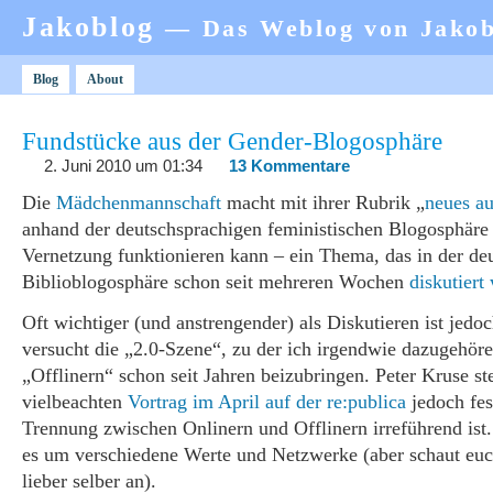
Jakoblog
— Das Weblog von Jako
Blog
About
Fundstücke aus der Gender-Blogosphäre
2. Juni 2010 um 01:34
13 Kommentare
Die
Mädchenmannschaft
macht mit ihrer Rubrik „
neues a
anhand der deutschsprachigen feministischen Blogosphäre 
Vernetzung funktionieren kann – ein Thema, das in der de
Biblioblogosphäre schon seit mehreren Wochen
diskutiert
Oft wichtiger (und anstrengender) als Diskutieren ist jed
versucht die „2.0-Szene“, zu der ich irgendwie dazugehöre
„Offlinern“ schon seit Jahren beizubringen. Peter Kruse ste
vielbeachten
Vortrag im April auf der re:publica
jedoch fes
Trennung zwischen Onlinern und Offlinern irreführend ist.
es um verschiedene Werte und Netzwerke (aber schaut euc
lieber selber an).