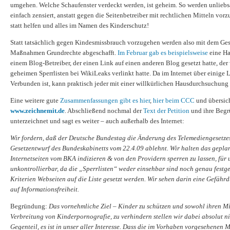
umgehen. Welche Schaufenster verdeckt werden, ist geheim. So werden unlieb
einfach zensiert, anstatt gegen die Seitenbetreiber mit rechtlichen Mitteln v
statt helfen und alles im Namen des Kinderschutz!
Statt tatsächlich gegen Kindesmissbrauch vorzugehen werden also mit dem Ges
Maßnahmen Grundrechte abgeschafft.
Im Februar gab es beispielsweise
eine Ha
einem Blog-Betreiber, der einen Link auf einen anderen Blog gesetzt hatte, der
geheimen Sperrlisten bei WikiLeaks verlinkt hatte. Da im Internet über einige 
Verbunden ist, kann praktisch jeder mit einer willkürlichen Hausdurchsuchung
Eine weitere gute
Zusammenfassungen gibt es hier
,
hier beim CCC
und übersich
www.zeichnemit.de
. Abschließend nochmal der
Text der Petition
und ihre Begr
unterzeichnet und sagt es weiter – auch außerhalb des Internet:
Wir fordern, daß der Deutsche Bundestag die Änderung des Telemediengesetz
Gesetzentwurf des Bundeskabinetts vom 22.4.09 ablehnt. Wir halten das gepla
Internetseiten vom BKA indizieren & von den Providern sperren zu lassen, für
unkontrollierbar, da die „Sperrlisten“ weder einsehbar sind noch genau festge
Kriterien Webseiten auf die Liste gesetzt werden. Wir sehen darin eine Gefäh
auf Informationsfreiheit.
Begründung:
Das vornehmliche Ziel – Kinder zu schützen und sowohl ihren Mi
Verbreitung von Kinderpornografie, zu verhindern stellen wir dabei absolut ni
Gegenteil, es ist in unser aller Interesse. Dass die im Vorhaben vorgesehene