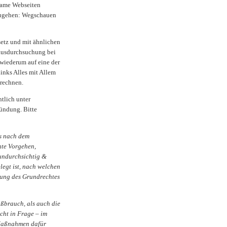
same Webseiten
orzugehen: Wegschauen
etz und mit ähnlichen
usdurchsuchung bei
 wiederum auf eine der
Links Alles mit Allem
 rechnen.
tlich unter
ündung. Bitte
es nach dem
nte Vorgehen,
 undurchsichtig &
legt ist, nach welchen
rdung des Grundrechtes
ßbrauch, als auch die
cht in Frage – im
n Maßnahmen dafür