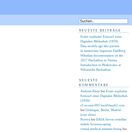
NEUESTE BEITRÄGE
Erster expliziter Entwurf einer
Digitalen Bibliothek (1959)
Data models age like parents
in memoriam Ingetraut Dahlberg
Wikidata documentation on the
2017 Hackathon in Vienna
Introduction to Phabricator at
Wikimedia Hackathon
NEUESTE
KOMMENTARE
Andreas Klein
bei
Erster expliziter
Entwurf einer Digitalen Bibliothek
(1959)
s3.us-east-005.backblazeb2.com
bei
Göttingen, Berlin, Madrid…
(von oben)
Portiva
bei
DAIA-Server erstellen
mittels Screenscraping
virtual medical assistant hiring
bei