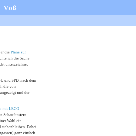
b Voß
ber die
Pläne zur
hte ich die Sache
ht unterzeichnet
SU und SPD, nach dem
l, die von
 angezeigt und der
o mit LEGO
en Schaufenstern
iner Wahl ein
d stehenbleiben. Dabei
ngassen) ganz einfach