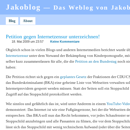
Jakoblog
— Das Weblog von Jako
Blog
About
Petition gegen Internetzensur unterzeichnen!
18. Mai 2009 um 23:57
Keine Kommentare
Obgleich schon in vielen Blogs und anderen Internetmedien berichtet wurde ü
Internetzensur
unter dem Vorwand der Bekämpfung von Kinderpornografie, möc
selber kurz zusammenfassen für alle, die die
Petition an den Bundestag
noch nic
haben:
Die Petition richtet sich gegen ein
geplantes Gesetz
der Fraktionen der CDU/C
das Bundeskriminalamt (BKA) eine geheime Liste von Webseiten verwalten sol
Internetprovidern gesperrt werden müssen. Statt der Seiten soll ein Stoppschild
Zugriff auf das Stoppschild protokolliert werden.
Wie sinnlos und gefährlich das ist, wird unter Anderem in einem
YouTube-Vide
demonstriert: Das Internet ist wie eine Fußgängerzone, bei der die Webseiten d
entsprechen. Das BKA soll nun das Recht bekommen, vor jedes Schaufenster se
Stoppschild anzubringen und alle Passanten zu filmen, die vor dem Stoppschil
lässt sich das Stoppschild mit wenig technischem Aufwand (oder über die Seite