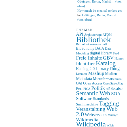
Göttingen, Berlin, Madrid… (von
oben)
How much do medical scribes get
bei
Göttingen, Berlin, Madrid…
(von oben)
THEMEN
API
ATOM
Archivierung
Bibliothek
Bibliothekswissenschaft
BibSonomy
DAIA
Data
digital library
Modeling
Feed
Freie Inhalte
GBV
Humor
Katalog
Identifier
LibraryThing
Katalog 2.0
Mashup
Medien
Literatur
Metadata
Microformats
musik
OAI
Open Access
OpenStreetMap
Politik
Seealso
Perl
rdf
PICA
Semantic Web
SOA
Software
Standards
Tagging
Suchmaschine
Web
Veranstaltung
2.0
Webservices
Widget
Wikimedia
Wikipedia
Wikis