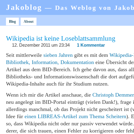
Jakoblog
— Das Weblog von Jako
Blog
About
Wikipedia ist keine Loseblattsammlung
12. Dezember 2011 um 23:34
1 Kommentar
Seit mittlerweile
sieben Jahren
gibt es mit dem
Wikipedia-
Bibliothek, Information, Dokumentation
eine Übersicht de
Artikel aus dem BID-Bereich. Ich gehe davon aus, dass all
Bibliotheks- und Informationswissenschaft die dort aufgef
Wikipedia-Inhalte auch für ihr Studium nutzen.
Wenn ich mir die Artikel anschaue, die
Christoph Demmer
neu angelegt im BID-Portal einträgt (vielen Dank!), frage 
allerdings manchmal, ob das Projekt nicht gescheitert ist (
Idee für
einen LIBREAS-Artikel zum Thema Scheitern
). 
so, dass Wikipedia nicht oder nur passiv verwendet würde.
derer, die sich trauen, einen Fehler zu korrigieren oder feh