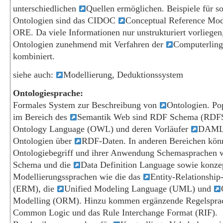
unterschiedlichen
Quellen ermöglichen. Beispiele für s
Ontologien sind das CIDOC
Conceptual Reference Mo
ORE. Da viele Informationen nur unstrukturiert vorliege
Ontologien zunehmend mit Verfahren der
Computerling
kombiniert.
siehe auch:
Modellierung, Deduktionssystem
Ontologiesprache:
Formales System zur Beschreibung von
Ontologien. Po
im Bereich des
Semantik Web sind RDF Schema (RDFS
Ontology Language (OWL) und deren Vorläufer
DAML+
Ontologien über
RDF-Daten. In anderen Bereichen kön
Ontologiebegriff und ihrer Anwendung Schemasprachen 
Schema und die
Data Definition Language sowie konze
Modellierungssprachen wie die das
Entity-Relationshi
(ERM), die
Unified Modeling Language (UML) und
Modelling (ORM). Hinzu kommen ergänzende Regelspra
Common Logic und das Rule Interchange Format (RIF).