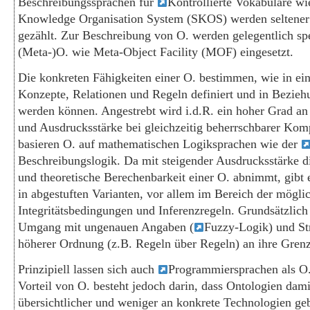
Beschreibungssprachen für
Kontrollierte Vokabulare w
Knowledge Organisation System (SKOS) werden seltener
gezählt. Zur Beschreibung von O. werden gelegentlich spe
(Meta-)O. wie Meta-Object Facility (MOF) eingesetzt.
Die konkreten Fähigkeiten einer O. bestimmen, wie in ei
Konzepte, Relationen und Regeln definiert und in Bezieh
werden können. Angestrebt wird i.d.R. ein hoher Grad an
und Ausdrucksstärke bei gleichzeitig beherrschbarer Komp
basieren O. auf mathematischen Logiksprachen wie der
Beschreibungslogik. Da mit steigender Ausdrucksstärke di
und theoretische Berechenbarkeit einer O. abnimmt, gibt e
in abgestuften Varianten, vor allem im Bereich der mögl
Integritätsbedingungen und Inferenzregeln. Grundsätzlich
Umgang mit ungenauen Angaben (
Fuzzy-Logik) und St
höherer Ordnung (z.B. Regeln über Regeln) an ihre Gren
Prinzipiell lassen sich auch
Programmiersprachen als O.
Vorteil von O. besteht jedoch darin, dass Ontologien damit
übersichtlicher und weniger an konkrete Technologien ge