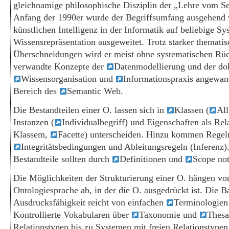
gleichnamige philosophische Disziplin der „Lehre vom Se
Anfang der 1990er wurde der Begriffsumfang ausgehend
künstlichen Intelligenz in der Informatik auf beliebige S
Wissensrepräsentation ausgeweitet. Trotz starker thematis
Überschneidungen wird er meist ohne systematischen Rüc
verwandte Konzepte der
Datenmodellierung und der do
Wissensorganisation und
Informationspraxis angewan
Bereich des
Semantic Web.
Die Bestandteilen einer O. lassen sich in
Klassen (
All
Instanzen (
Individualbegriff) und Eigenschaften als Rel
Klassem,
Facette) unterscheiden. Hinzu kommen Regel
Integritätsbedingungen und Ableitungsregeln (Inferenz).
Bestandteile sollten durch
Definitionen und
Scope note
Die Möglichkeiten der Strukturierung einer O. hängen vo
Ontologiesprache ab, in der die O. ausgedrückt ist. Die B
Ausdrucksfähigkeit reicht von einfachen
Terminologie
Kontrollierte Vokabularen über
Taxonomie und
Thesa
Relationstypen bis zu Systemen mit freien Relationstype