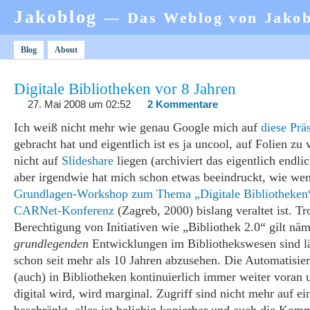
Jakoblog
— Das Weblog von Jako
Blog
About
Digitale Bibliotheken vor 8 Jahren
27. Mai 2008 um 02:52
2 Kommentare
Ich weiß nicht mehr wie genau Google mich auf
diese Prä
gebracht hat und eigentlich ist es ja uncool, auf Folien zu 
nicht auf
Slideshare
liegen (archiviert das eigentlich endli
aber irgendwie hat mich schon etwas beeindruckt, wie we
Grundlagen-Workshop zum Thema „Digitale Bibliotheken
CARNet-Konferenz
(Zagreb, 2000) bislang veraltet ist. Tro
Berechtigung von Initiativen wie „Bibliothek 2.0“ gilt näm
grundlegenden
Entwicklungen im Bibliothekswesen sind lä
schon seit mehr als 10 Jahren abzusehen. Die Automatisier
(auch) in Bibliotheken kontinuierlich immer weiter voran 
digital wird, wird marginal. Zugriff sind nicht mehr auf ei