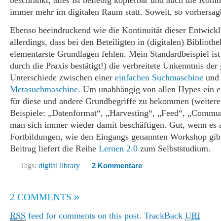
beschränkt, alles ist beliebig kopierbar und auch die Kom
immer mehr im digitalen Raum statt. Soweit, so vorhersag
Ebenso beeindruckend wie die Kontinuität dieser Entwickl
allerdings, dass bei den Beteiligten in (digitalen) Bibliothe
elementarste Grundlagen fehlen. Mein Standardbeispiel is
durch die Praxis bestätigt!) die verbreitete Unkenntnis de
Unterschiede zwischen einer
einfachen Suchmaschine
und 
Metasuchmaschine
. Um unabhängig von allen Hypes ein e
für diese und andere Grundbegriffe zu bekommen (weitere
Beispiele: „Datenformat“, „Harvesting“, „Feed“, „Comm
man sich immer wieder damit beschäftigen. Gut, wenn es 
Fortbildungen, wie den Eingangs genannten Workshop gibt
Beitrag liefert die Reihe
Lernen 2.0
zum Selbststudium.
Tags:
digital library
2 Kommentare
»
2 COMMENTS
RSS
feed for comments on this post.
TrackBack
URI