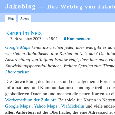
Jakoblog
— Das Weblog von Jako
Blog
About
Karten im Netz
7. November 2007 um 18:11
6 Kommentare
Google Maps
kennt inzwischen jeder, aber was gibt es da
wie stellen Bibliotheken ihre Karten im Netz dar? Die fol
Ausarbeitung von Tatjana Frolow zeigt, dass hier noch vie
Entwicklungspotential besteht. Weitere Quellen zum Them
Literaturliste
.
Die Entwicklung des Internets und der allgemeine Fortschri
Informations- und Kommunikationstechnologie treiben di
geokodierten Daten an und machen die neuen Karten zu e
Werbemedium der Zukunft
. Beispiele für Karten in Netze
Google Maps
,
Yahoo Maps
,
ViaMichelin
und viele ander
allen Anbietern
ist die Oberfläche, die eine Adresssuche, 