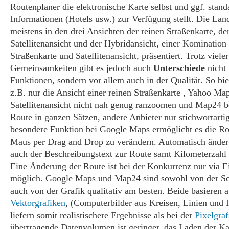
Routenplaner die elektronische Karte selbst und ggf. stan
Informationen (Hotels usw.) zur Verfügung stellt. Die La
meistens in den drei Ansichten der reinen Straßenkarte, de
Satellitenansicht und der Hybridansicht, einer Komination 
Straßenkarte und Satellitenansicht, präsentiert. Trotz vieler
Gemeinsamkeiten gibt es jedoch auch
Unterschiede
nicht 
Funktionen, sondern vor allem auch in der Qualität. So bi
z.B. nur die Ansicht einer reinen Straßenkarte , Yahoo Map
Satellitenansicht nicht nah genug ranzoomen und Map24 be
Route in ganzen Sätzen, andere Anbieter nur stichwortarti
besondere Funktion bei Google Maps ermöglicht es die Ro
Maus per Drag and Drop zu verändern. Automatisch ändert
auch der Beschreibungstext zur Route samt Kilometerzahl 
Eine Änderung der Route ist bei der Konkurrenz nur via 
möglich. Google Maps und Map24 sind sowohl von der Sch
auch von der Grafik qualitativ am besten. Beide basieren a
Vektorgrafiken
, (Computerbilder aus Kreisen, Linien und 
liefern somit realistischere Ergebnisse als bei der
Pixelgraf
übertragende Datenvolumen ist geringer, das Laden der Ka