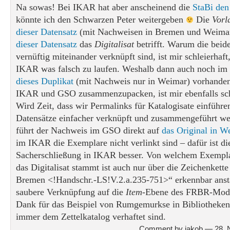
Na sowas! Bei IKAR hat aber anscheinend die
StaBi den
könnte ich den Schwarzen Peter weitergeben
Die
Vorl
dieser Datensatz
(mit Nachweisen in Bremen und Weima
dieser Datensatz
das
Digitalisat
betrifft. Warum die beide
vernüftig miteinander verknüpft sind, ist mir schleierhaft,
IKAR was falsch zu laufen. Weshalb dann auch noch i
dieses Duplikat
(mit Nachweis nur in Weimar) vorhanden i
IKAR und GSO zusammenzupacken, ist mir ebenfalls sch
Wird Zeit, dass wir Permalinks für Katalogisate einführ
Datensätze einfacher verknüpft und zusammengeführt we
führt der Nachweis im GSO direkt auf
das Original in W
im IKAR die Exemplare nicht verlinkt sind – dafür ist di
Sacherschließung in IKAR besser. Von welchem Exempla
das Digitalisat stammt ist auch nur über die Zeichenket
Bremen <!Handschr.-LS!V.2.a.235-751>“ erkennbar ansta
saubere Verknüpfung auf die
Item
-Ebene des FRBR-Mode
Dank für das Beispiel von Rumgemurkse in Bibliotheken
immer dem Zettelkatalog verhaftet sind.
Comment by jakob — 28.