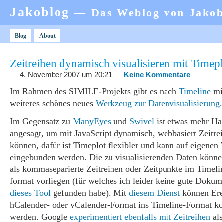
Jakoblog
— Das Weblog von Jako
Blog
About
Zeitreihen dynamisch visualisieren mit Timep
4. November 2007 um 20:21
Keine Kommentare
Im Rahmen des SIMILE-Projekts gibt es nach
Timeline
mi
weiteres schönes neues
Werkzeug zur Datenvisualisierung
.
Im Gegensatz zu
ManyEyes
und
Swivel
ist etwas mehr Ha
angesagt, um mit JavaScript dynamisch, webbasiert Zeitre
können, dafür ist Timeplot flexibler und kann auf eigenen
eingebunden werden. Die zu visualisierenden Daten könn
als kommaseparierte Zeitreihen oder Zeitpunkte im Timel
format vorliegen (für welches ich leider keine gute Dokum
dieses Tool
gefunden habe). Mit
diesem Dienst
können Ere
hCalender- oder vCalender-Format ins Timeline-Format ko
werden. Google
experimentiert ebenfalls mit Zeitreihen
als