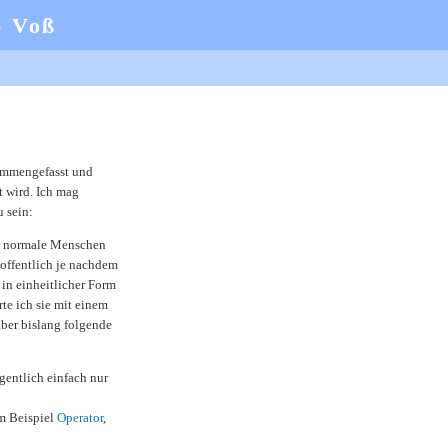
b Voß
mmengefasst und
 wird. Ich mag
u sein:
er normale Menschen
hoffentlich je nachdem
in einheitlicher Form
te ich sie mit einem
ber bislang folgende
gentlich einfach nur
m Beispiel
Operator
,