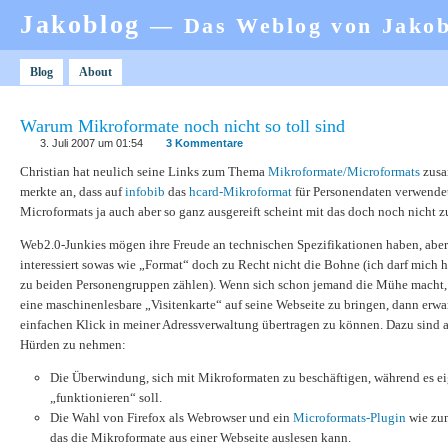
Jakoblog
— Das Weblog von Jako
Blog
About
Warum Mikroformate noch nicht so toll sind
3. Juli 2007 um 01:54
3 Kommentare
Christian hat neulich seine Links zum Thema
Mikroformate/Microformats
zusa
merkte an, dass auf
infobib
das
hcard-Mikroformat
für Personendaten verwendet
Microformats ja auch aber so ganz ausgereift scheint mit das doch noch nicht z
Web2.0-Junkies mögen ihre Freude an technischen Spezifikationen haben, ab
interessiert sowas wie „Format“ doch zu Recht nicht die Bohne (ich darf mich 
zu beiden Personengruppen zählen). Wenn sich schon jemand die Mühe macht, 
eine maschinenlesbare „Visitenkarte“ auf seine Webseite zu bringen, dann erwar
einfachen Klick in meiner Adressverwaltung übertragen zu können. Dazu sind a
Hürden zu nehmen:
Die Überwindung, sich mit Mikroformaten zu beschäftigen, während es ei
„funktionieren“ soll.
Die Wahl von Firefox als Webrowser und ein
Microformats-Plugin
wie zu
das die Mikroformate aus einer Webseite auslesen kann.