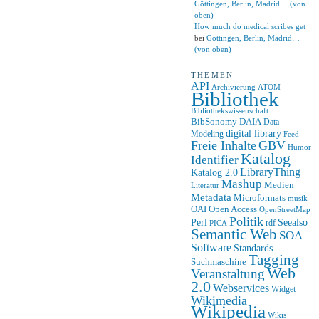
Göttingen, Berlin, Madrid… (von
oben)
How much do medical scribes get
bei
Göttingen, Berlin, Madrid…
(von oben)
THEMEN
API
ATOM
Archivierung
Bibliothek
Bibliothekswissenschaft
BibSonomy
DAIA
Data
digital library
Modeling
Feed
Freie Inhalte
GBV
Humor
Katalog
Identifier
LibraryThing
Katalog 2.0
Mashup
Medien
Literatur
Metadata
Microformats
musik
OAI
Open Access
OpenStreetMap
Politik
Seealso
Perl
rdf
PICA
Semantic Web
SOA
Software
Standards
Tagging
Suchmaschine
Web
Veranstaltung
2.0
Webservices
Widget
Wikimedia
Wikipedia
Wikis