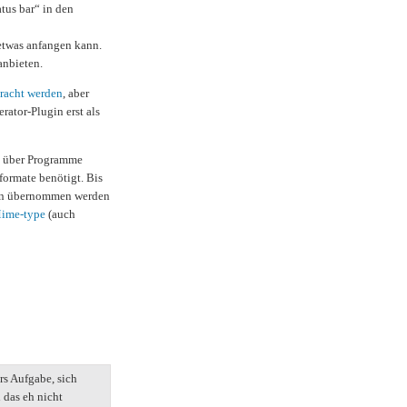
tus bar“ in den
etwas anfangen kann.
anbieten.
racht werden
, aber
rator-Plugin erst als
n über Programme
formate benötigt. Bis
gen übernommen werden
ime-type
(auch
rs Aufgabe, sich
 das eh nicht