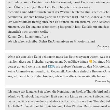
verhindern. Wenn Du eine .doc-Datei bekommst, musst Du ja auch wissen, 
zum Öffnen benötigst. Bzw. Dein Betriebssystem muss es wissen.
Sicherlich sind Mikroformate nicht der Weisheit letzter Schluß, aber ich se
Alternative, die sich halbwegs einfach einsetzen lässt und die Chance auf Du
Um Mikroformate richtig einsetzen zu können, müsste man mal eine Beispi
zimmern, wie Du letztens schon richtig festgestellt hast. Da fällt mir ein, dass
eigentlich noch anrufen wollte…
Kommt Zeit, kommt Anruf. ;o)
Wo ich schon schreibe: Siehst Du Alternativen zu Mikroformaten?
Comment
Wenn ich eine .doc-Datei bekomme, muss das Betriebssystem wissen, was es 
nämlich diese aus Sicherheitsgründen mit OpenOffice öffnen
Ich finde Mi
gesagt gut und wenn man mal
RDFa
als saubere Variante zu den Mikroformate
keine Alternative notwendig, im Gegenteil. Aber ohne einfache Browser-Unt
aus, wird es sich nicht durchsetzen, wie schon alle anderen Web-Techniken z
Comment by 
Ich nutze seit längerer Zeit schon die Kombination Firefox/Thunderbird auf 
Windows Notebook. Inzwischen läuft auch ein Linux zu meiner Zufiedenheit
heute die Bitte erhalten doch mal eine vcard von mir zu reichen. Thunderbird
Auch die 2.0 Version nicht. Ernüchterung. keine Plugins. Das ist manchmal so