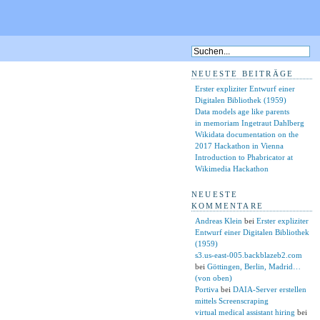
NEUESTE BEITRÄGE
Erster expliziter Entwurf einer
Digitalen Bibliothek (1959)
Data models age like parents
in memoriam Ingetraut Dahlberg
Wikidata documentation on the
2017 Hackathon in Vienna
Introduction to Phabricator at
Wikimedia Hackathon
NEUESTE
KOMMENTARE
Andreas Klein
bei
Erster expliziter
Entwurf einer Digitalen Bibliothek
(1959)
s3.us-east-005.backblazeb2.com
bei
Göttingen, Berlin, Madrid…
(von oben)
Portiva
bei
DAIA-Server erstellen
mittels Screenscraping
virtual medical assistant hiring
bei