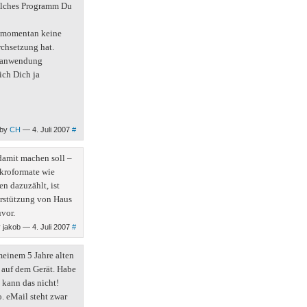
welches Programm Du
he momentan keine
rchsetzung hat.
elanwendung
 ich Dich ja
 by
CH
— 4. Juli 2007
#
damit machen soll –
kroformate wie
n dazuzählt, ist
erstützung von Haus
uvor.
jakob — 4. Juli 2007
#
meinem 5 Jahre alten
 auf dem Gerät. Habe
 kann das nicht!
. eMail steht zwar