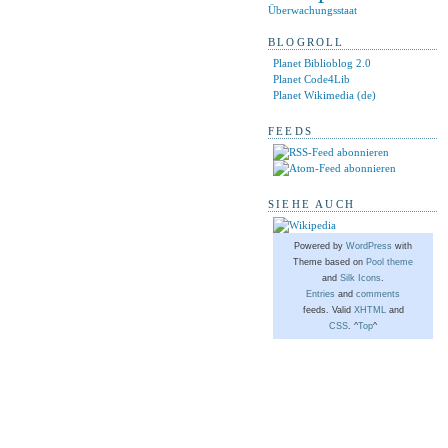
Überwachungsstaat
BLOGROLL
Planet Biblioblog 2.0
Planet Code4Lib
Planet Wikimedia (de)
FEEDS
SIEHE AUCH
Powered by
WordPress
with
Theme based on
Pool theme
and
Silk Icons
.
Entries
and
comments
feeds. Valid
XHTML
and
CSS
. ^
Top
^