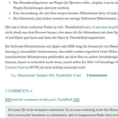
Das Herumkonfigurieren am Plugin (in Operator sollte „display icon in sta
Plugin-Einstellungen aktiviert werden).
Eine Anwendung, die mit dem entsprechenden Mikroformat (hier vCard) 
Die Erkenntnis, dass bisher sowieso nur wenige Webseiten Mikroformate 
Mir war es beim vorletzten Punkt zu viel: Thunderbird
kann vCard zwar beigeb
nicht direkt aus dem Browser heraus, also muss ich die Adressdaten mit dem Ope
vCard-Datei speichern und dann die Datei in Thunderbird importieren.
Bei Software-Monokulturen wie Apple oder KDE mag der Austausch von Date
hinweg ja einwandfrei funktionieren, aber dafür werden eigentlich keine Mikro
verschiedenste Informationen problemlos aus dem Netz in andere Anwendun
können, dauert es sicherlich noch etwas, zumal selbst die Web 1.0-Grundlage
M
Content-Type
in HTTP) oft nicht richtig verwendet wird.
Tags:
Microformats
,
Semantic Web
,
Thunderbird
,
vCard
3 Kommentare
»
3 COMMENTS
RSS
feed for comments on this post.
TrackBack
URI
Ich kann Dir nicht komplett zustimmen. Es ist zwar eindeutig nicht des Nutze
über technische Standards zu informieren, aber in begrenztem Maße lässt sich