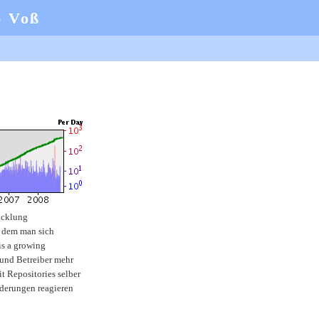
b Voß
wicklung
f dem man sich
is a growing
 und Betreiber mehr
 Repositories selber
derungen reagieren