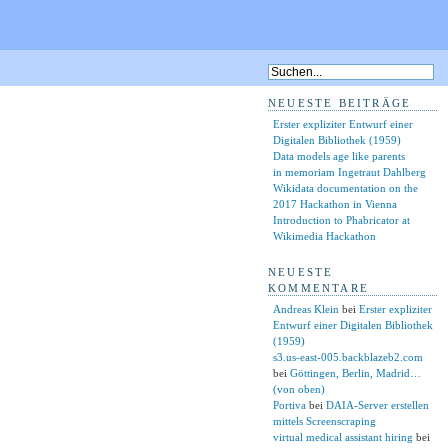
NEUESTE BEITRÄGE
Erster expliziter Entwurf einer
Digitalen Bibliothek (1959)
Data models age like parents
in memoriam Ingetraut Dahlberg
Wikidata documentation on the
2017 Hackathon in Vienna
Introduction to Phabricator at
Wikimedia Hackathon
NEUESTE
KOMMENTARE
Andreas Klein
bei
Erster expliziter
Entwurf einer Digitalen Bibliothek
(1959)
s3.us-east-005.backblazeb2.com
bei
Göttingen, Berlin, Madrid…
(von oben)
Portiva
bei
DAIA-Server erstellen
mittels Screenscraping
virtual medical assistant hiring
bei