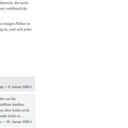
bereich, die nicht
ry veröffentlicht
n einigen Fällen ist
 ist, weil sich jeder
ipp — 8. Januar 2009
#
die nur für
affliste darüber
n aber leider nicht
erade nicht so….
ss
— 25. Januar 2009
#