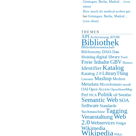
Göttingen, Berlin, Madrid… (von
oben)
How much do medical scribes get
bei
Göttingen, Berlin, Madrid…
(von oben)
THEMEN
API
ATOM
Archivierung
Bibliothek
Bibliothekswissenschaft
BibSonomy
DAIA
Data
digital library
Modeling
Feed
Freie Inhalte
GBV
Humor
Katalog
Identifier
LibraryThing
Katalog 2.0
Mashup
Medien
Literatur
Metadata
Microformats
musik
OAI
Open Access
OpenStreetMap
Politik
Seealso
Perl
rdf
PICA
Semantic Web
SOA
Software
Standards
Tagging
Suchmaschine
Web
Veranstaltung
2.0
Webservices
Widget
Wikimedia
Wikipedia
Wikis