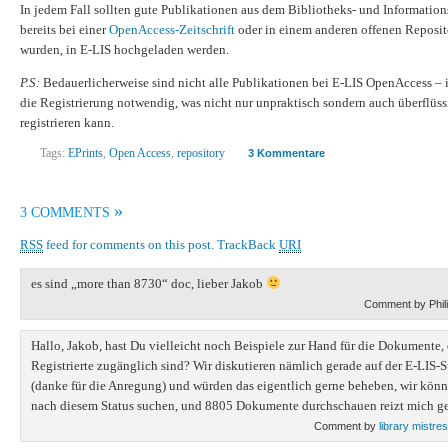
In jedem Fall sollten gute Publikationen aus dem Bibliotheks- und Informations
bereits bei einer
OpenAccess-Zeitschrift
oder in einem anderen offenen Reposito
wurden, in E-LIS hochgeladen werden.
P.S:
Bedauerlicherweise sind nicht alle Publikationen bei E-LIS OpenAccess – i
die Registrierung notwendig, was nicht nur unpraktisch sondern auch überflüssig
registrieren kann.
Tags:
EPrints
,
Open Access
,
repository
3 Kommentare
»
3 COMMENTS
RSS
feed for comments on this post.
TrackBack
URI
es sind „more than 8730“ doc, lieber Jakob
Comment by Phil
Hallo, Jakob, hast Du vielleicht noch Beispiele zur Hand für die Dokumente, 
Registrierte zugänglich sind? Wir diskutieren nämlich gerade auf der E-LIS-St
(danke für die Anregung) und würden das eigentlich gerne beheben, wir könne
nach diesem Status suchen, und 8805 Dokumente durchschauen reizt mich g
Comment by
library mistre