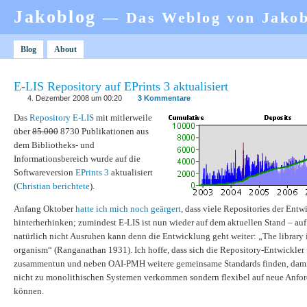
Jakoblog
— Das Weblog von Jako
Blog
About
E-LIS Repository auf EPrints 3 aktualisiert
4. Dezember 2008 um 00:20
3 Kommentare
Das
Repository E-LIS
mit mitlerweile
über
85.000
8730 Publikationen aus
dem Bibliotheks- und
Informationsbereich wurde auf die
Softwareversion
EPrints 3
aktualisiert
(
Christian berichtete
).
Anfang Oktober
hatte ich mich noch geärgert
, dass viele Repositories der Ent
hinterherhinken; zumindest E-LIS ist nun wieder auf dem aktuellen Stand – au
natürlich nicht Ausruhen kann denn die Entwicklung geht weiter: „The library 
organism“ (Ranganathan 1931). Ich hoffe, dass sich die Repository-Entwickler
zusammentun und neben OAI-PMH weitere gemeinsame Standards finden, damit
nicht zu monolithischen Systemen verkommen sondern flexibel auf neue Anfor
können.