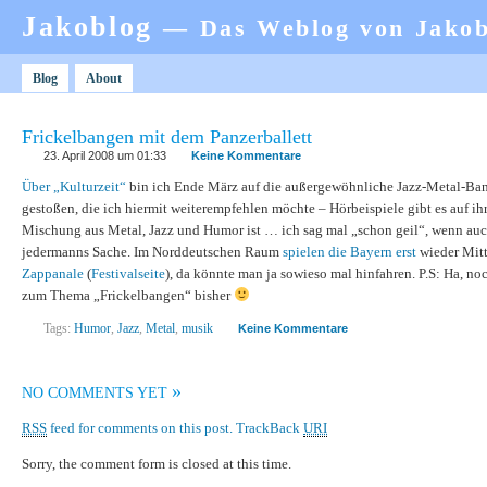
Jakoblog
— Das Weblog von Jako
Blog
About
Frickelbangen mit dem Panzerballett
23. April 2008 um 01:33
Keine Kommentare
Über „Kulturzeit“
bin ich Ende März auf die außergewöhnliche Jazz-Metal-B
gestoßen, die ich hiermit weiterempfehlen möchte – Hörbeispiele gibt es auf ih
Mischung aus Metal, Jazz und Humor ist … ich sag mal „schon geil“, wenn auch
jedermanns Sache. Im Norddeutschen Raum
spielen die Bayern erst
wieder Mitt
Zappanale
(
Festivalseite
), da könnte man ja sowieso mal hinfahren. P.S: Ha, n
zum Thema „Frickelbangen“ bisher
Tags:
Humor
,
Jazz
,
Metal
,
musik
Keine Kommentare
»
NO COMMENTS YET
RSS
feed for comments on this post.
TrackBack
URI
Sorry, the comment form is closed at this time.