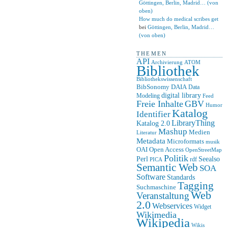
Göttingen, Berlin, Madrid… (von
oben)
How much do medical scribes get
bei
Göttingen, Berlin, Madrid…
(von oben)
THEMEN
API
ATOM
Archivierung
Bibliothek
Bibliothekswissenschaft
BibSonomy
DAIA
Data
digital library
Modeling
Feed
Freie Inhalte
GBV
Humor
Katalog
Identifier
LibraryThing
Katalog 2.0
Mashup
Medien
Literatur
Metadata
Microformats
musik
OAI
Open Access
OpenStreetMap
Politik
Seealso
Perl
rdf
PICA
Semantic Web
SOA
Software
Standards
Tagging
Suchmaschine
Web
Veranstaltung
2.0
Webservices
Widget
Wikimedia
Wikipedia
Wikis