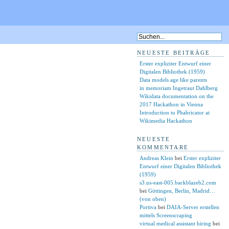
NEUESTE BEITRÄGE
Erster expliziter Entwurf einer
Digitalen Bibliothek (1959)
Data models age like parents
in memoriam Ingetraut Dahlberg
Wikidata documentation on the
2017 Hackathon in Vienna
Introduction to Phabricator at
Wikimedia Hackathon
NEUESTE
KOMMENTARE
Andreas Klein
bei
Erster expliziter
Entwurf einer Digitalen Bibliothek
(1959)
s3.us-east-005.backblazeb2.com
bei
Göttingen, Berlin, Madrid…
(von oben)
Portiva
bei
DAIA-Server erstellen
mittels Screenscraping
virtual medical assistant hiring
bei