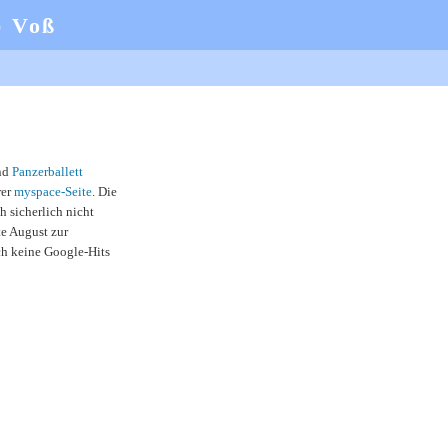
b Voß
and
Panzerballett
rer
myspace-Seite
. Die
 sicherlich nicht
e August zur
och keine Google-Hits