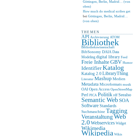
Göttingen, Berlin, Madrid… (von
oben)
How much do medical scribes get
bei
Göttingen, Berlin, Madrid…
(von oben)
THEMEN
API
ATOM
Archivierung
Bibliothek
Bibliothekswissenschaft
BibSonomy
DAIA
Data
digital library
Modeling
Feed
Freie Inhalte
GBV
Humor
Katalog
Identifier
LibraryThing
Katalog 2.0
Mashup
Medien
Literatur
Metadata
Microformats
musik
OAI
Open Access
OpenStreetMap
Politik
Seealso
Perl
rdf
PICA
Semantic Web
SOA
Software
Standards
Tagging
Suchmaschine
Web
Veranstaltung
2.0
Webservices
Widget
Wikimedia
Wikipedia
Wikis