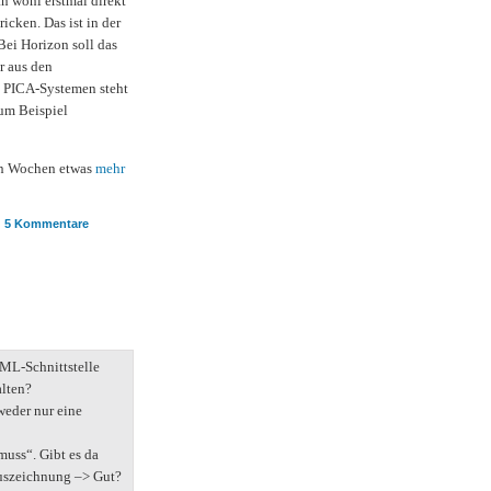
an wohl erstmal direkt
icken. Das ist in der
Bei Horizon soll das
r aus den
i PICA-Systemen steht
zum Beispiel
en Wochen etwas
mehr
5 Kommentare
XML-Schnittstelle
alten?
weder nur eine
muss“. Gibt es da
Auszeichnung –> Gut?