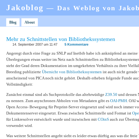
Jakoblog
— Das Weblog von Jako
Blog
About
Mehr zu Schnittstellen von Bibliothekssystemen
14. September 2007 um 11:47
5 Kommentare
Angeregt durch eine Frage zu SNLP auf Inetbib habe ich anknüpfend an mein
Überlegungen etwas weiter im Netz nach Schnittstellen zu Bibliothekssystemen 
steht der Grad deren Dokumentation im umgekehrten Verhältnis zu ihrer Vielfal
Breeding publizierte
Übersicht von Bibliothekssystemen
ist auch nicht gerade 
anscheinend von PICA noch nicht gehört. Deshalb erheben folgende Funde auc
Vollständigkeit:
Zunächst einmal sind als Suchprotokolle das altehrwüdige
Z39.50
und dessen 
zu nennen. Zum asynchronen Abholen von Metadaten gibt es
OAI-PMH
. OAI 
Open Access- Bewegung für Preprint-Server eingesetzt und wird noch immer vor
Dokumentenserver eingesetzt. Etwas zwischen Schnittstelle und Format ist
Op
für Linkresolver entwickelt wurde und inzwischen mit
COinS
auch zur Übertra
verwendet wird.
Was weitere Schnittstellen angeht sieht es leider etwas dürftig aus was die freie 