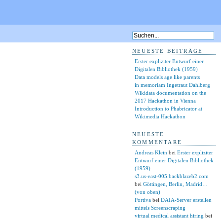
NEUESTE BEITRÄGE
Erster expliziter Entwurf einer
Digitalen Bibliothek (1959)
Data models age like parents
in memoriam Ingetraut Dahlberg
Wikidata documentation on the
2017 Hackathon in Vienna
Introduction to Phabricator at
Wikimedia Hackathon
NEUESTE
KOMMENTARE
Andreas Klein
bei
Erster expliziter
Entwurf einer Digitalen Bibliothek
(1959)
s3.us-east-005.backblazeb2.com
bei
Göttingen, Berlin, Madrid…
(von oben)
Portiva
bei
DAIA-Server erstellen
mittels Screenscraping
virtual medical assistant hiring
bei