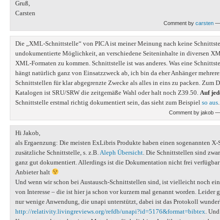
Gruß,
Carsten
Comment by
carsten
— 
Die „XML-Schnittstelle“ von PICA ist meiner Meinung nach keine Schnittstel
undokumentierte Möglichkeit, an verschiedene Seiteninhalte in diversen X
XML-Formaten zu kommen. Schnittstelle ist was anderes. Was eine Schnittst
hängt natürlich ganz von Einsatzzweck ab, ich bin da eher Anhänger mehrere
Schnittstellen für klar abgegrenzte Zwecke als alles in eins zu packen. Zum
Katalogen ist SRU/SRW die zeitgemäße Wahl oder halt noch Z39.50.
Auf jed
Schnittstelle erstmal richtig dokumentiert sein, das sieht zum Beispiel
so aus
.
Comment by jakob —
Hi Jakob,
als Ergaenzung: Die meisten ExLibris Produkte haben einen sogenannten X-S
zusätzliche Schnittstelle, s. z.B.
Aleph Übersicht
. Die Schnittstellen sind zwar
ganz gut dokumentiert. Allerdings ist die Dokumentation nicht frei verfügba
Anbieter halt
Und wenn wir schon bei Austausch-Schnittstellen sind, ist vielleicht noch ei
von Interesse – die ist hier ja schon vor kurzem mal genannt worden. Leider 
nur wenige Anwendung, die unapi unterstützt, dabei ist das Protokoll wunderb
http://relativity.livingreviews.org/refdb/unapi?id=5176&format=bibtex
. Und