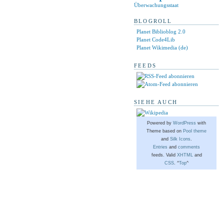
Überwachungsstaat
BLOGROLL
Planet Biblioblog 2.0
Planet Code4Lib
Planet Wikimedia (de)
FEEDS
SIEHE AUCH
Powered by
WordPress
with
Theme based on
Pool theme
and
Silk Icons
.
Entries
and
comments
feeds. Valid
XHTML
and
CSS
. ^
Top
^