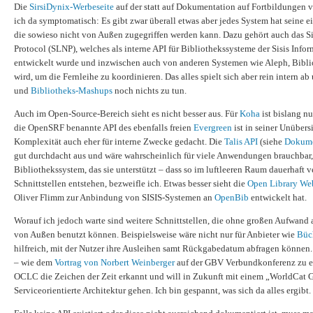
Die
SirsiDynix-Werbeseite
auf der statt auf Dokumentation auf Fortbildungen v
ich da symptomatisch: Es gibt zwar überall etwas aber jedes System hat seine ei
die sowieso nicht von Außen zugegriffen werden kann. Dazu gehört auch das 
Protocol (SLNP), welches als interne API für Bibliothekssysteme der Sisis In
entwickelt wurde und inzwischen auch von anderen Systemen wie Aleph, Biblio
wird, um die Fernleihe zu koordinieren. Das alles spielt sich aber rein intern a
und
Bibliotheks-Mashups
noch nichts zu tun.
Auch im Open-Source-Bereich sieht es nicht besser aus. Für
Koha
ist bislang n
die OpenSRF benannte API des ebenfalls freien
Evergreen
ist in seiner Unübers
Komplexität auch eher für interne Zwecke gedacht. Die
Talis API
(siehe
Dokume
gut durchdacht aus und wäre wahrscheinlich für viele Anwendungen brauchbar,
Bibliothekssystem, das sie unterstützt – dass so im luftleeren Raum dauerhaft v
Schnittstellen entstehen, bezweifle ich. Etwas besser sieht die
Open Library We
Oliver Flimm zur Anbindung von SISIS-Systemen an
OpenBib
entwickelt hat.
Worauf ich jedoch warte sind weitere Schnittstellen, die ohne großen Aufwand 
von Außen benutzt können. Beispielsweise wäre nicht nur für Anbieter wie
Büc
hilfreich, mit der Nutzer ihre Ausleihen samt Rückgabedatum abfragen können.
– wie dem
Vortrag von Norbert Weinberger
auf der GBV Verbundkonferenz zu e
OCLC die Zeichen der Zeit erkannt und will in Zukunft mit einem „WorldCat 
Serviceorientierte Architektur gehen. Ich bin gespannt, was sich da alles ergibt.