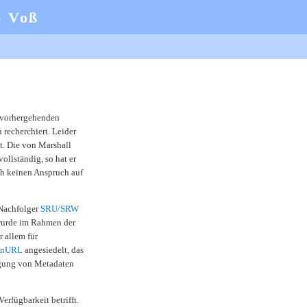
b Voß
e vorhergehenden
recherchiert. Leider
t. Die von Marshall
vollständig, so hat er
h keinen Anspruch auf
Nachfolger
SRU/SRW
wurde im Rahmen der
 allem für
enURL
angesiedelt, das
gung von Metadaten
Verfügbarkeit betrifft.