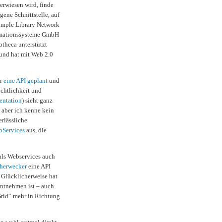
erwiesen wird, finde
gene Schnittstelle, auf
Simple Library Network
formationssysteme GmbH
theca unterstützt
b und hat mit Web 2.0
ur
eine API geplant
und
ichtlichkeit und
ntation
) sieht ganz
 aber ich kenne kein
erlässliche
bServices
aus, die
als Webservices auch
herwecker
eine API
 Glücklicherweise hat
ntnehmen ist – auch
Grid“ mehr in Richtung