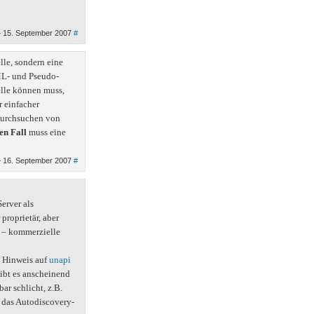
15. September 2007
#
le, sondern eine
ML- und Pseudo-
elle können muss,
r einfacher
 Durchsuchen von
en Fall
muss eine
 16. September 2007
#
erver als
 proprietär, aber
r – kommerzielle
n Hinweis auf
unapi
gibt es anscheinend
ar schlicht, z.B.
 das Autodiscovery-