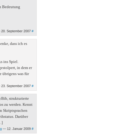
an Bedeutung
 20. September 2007
#
nke, dass ich es
s ins Spiel.
estolpert, in dem er
e übrigens was für
 23. September 2007
#
Bib, strukturierte
os zu werden. Kennt
n Skriptsprachen
ihstatus. Darüber
…]
og
— 12. Januar 2009
#