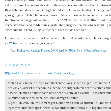
Falls keine API existiert oder diese nicht ausreichend dokumentiert ist, muss m
auf die interne Datenbank des Bibliothekssystems zugreifen und selber etwas str
Regel aber nur dem Anbieter möglich und stellt keine nachhaltige Lösung dar. 
ganz gut gehen, hab ich mir sagen lassen. Möglicherweise kann auch noch meh
Katalogdaten rausgeholt werden, die über Z39.50 oder SRU erhältlich sind. Be
der Ausleihstatus eines Mediums (ausleihbar, ausgeliehen, Präsenzbestand…) 
anscheinend in Feld 201@, so sicher bin ich mir da aber nicht.
Für weitere Recherchen zum Thema habe ich im GBV Wiki habe ich vor einig
zu Webservices
zusammengesammelt.
Tags:
Bibliothek
,
Katalog
,
Katalog 2.0
,
OpenBib
,
PICA
,
Sisis
,
SOA
,
Webservices
»
5 COMMENTS
RSS
feed for comments on this post.
TrackBack
URI
Vielen Dank für deine intensive Recherche. Was ist denn eigentlich mit der 
des GBV? Oder ist die schon in einer deiner aufgezählten Schnittstellen enth
Soweit ich mich erinnere hatte diese Schnittstelle den Nachteil, dass man ent
Kurzliste oder einen einzelnen Titel abfragen konnte.
Eigentlich weiß ich im Moment gar nicht, was so eine Schnittstelle „können 
irgendwo Anforderungen? Oder ist das einfach nur: Anfrage –> Ergenis mit 