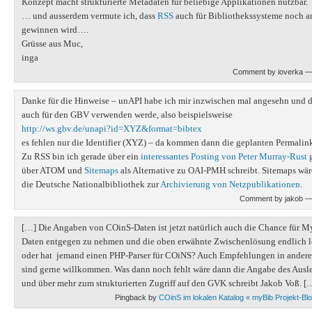
Konzept macht strukturierte Metadaten für beliebige Applikationen nutzbar.
… und ausserdem vermute ich, dass
RSS
auch für Bibliothekssysteme noch 
gewinnen wird….
Grüsse aus Muc,
inga
Comment by ioverka —
Danke für die Hinweise – unAPI habe ich mir inzwischen mal angesehn und de
auch für den GBV verwenden werde, also beispielsweise
http://ws.gbv.de/unapi?id=XYZ&format=bibtex
es fehlen nur die Identifier (XYZ) – da kommen dann die geplanten Permalink
Zu RSS bin ich gerade über ein
interessantes Posting von Peter Murray-Rust
g
über ATOM und
Sitemaps
als Alternative zu OAI-PMH schreibt. Sitemaps wär
die Deutsche Nationalbibliothek zur
Archivierung von Netzpublikationen
.
Comment by jakob —
[…] Die Angaben von COinS-Daten ist jetzt natürlich auch die Chance für My
Daten entgegen zu nehmen und die oben erwähnte Zwischenlösung endlich l
oder hat jemand einen PHP-Parser für COiNS? Auch Empfehlungen in andere
sind gerne willkommen. Was dann noch fehlt wäre dann die Angabe des Ausle
und über mehr zum strukturierten Zugriff auf den GVK schreibt Jakob Voß. [
Pingback by
COinS im lokalen Katalog « myBib Projekt-Bl