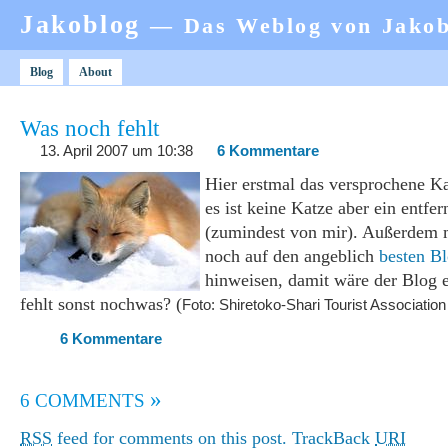
Jakoblog
— Das Weblog von Jako
Blog
About
Was noch fehlt
13. April 2007 um 10:38
6 Kommentare
Hier erstmal das versprochene Ka
es ist keine Katze aber ein entfe
(zumindest von mir). Außerdem 
noch auf den angeblich
besten B
hinweisen, damit wäre der Blog e
fehlt sonst nochwas? (
Foto: Shiretoko-Shari Tourist Association
6 Kommentare
»
6 COMMENTS
RSS
feed for comments on this post.
TrackBack
URI