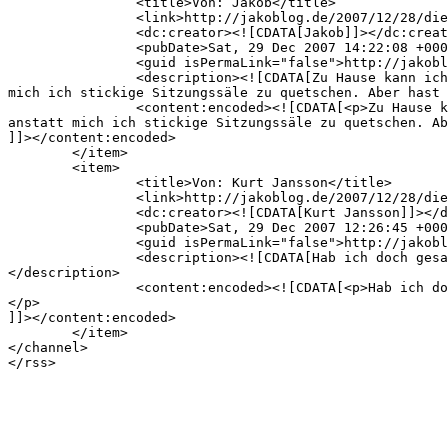
		<title>Von: Jakob</title>

		<link>http://jakoblog.de/2007/12/28/die-zukunft-nicht-nur-des-lesens-auf-dem-24c3/comment-page-1/#comment-24529</link>

		<dc:creator><![CDATA[Jakob]]></dc:creator>

		<pubDate>Sat, 29 Dec 2007 14:22:08 +0000</pubDate>

		<guid isPermaLink="false">http://jakoblog.de/2007/12/28/die-zukunft-nicht-nur-des-lesens-auf-dem-24c3/#comment-24529</guid>

		<description><![CDATA[Zu Hause kann ich aber nebenbei oder zwischendurch noch was anderes machen, z.B. gemütlich auf Sofa sitzend frühstücken, anstatt 
mich ich stickige Sitzungssäle zu quetschen. Aber hast 
		<content:encoded><![CDATA[<p>Zu Hause kann ich aber nebenbei oder zwischendurch noch was anderes machen, z.B. gemütlich auf Sofa sitzend frühstücken, 
anstatt mich ich stickige Sitzungssäle zu quetschen. Ab
]]></content:encoded>

	</item>

	<item>

		<title>Von: Kurt Jansson</title>

		<link>http://jakoblog.de/2007/12/28/die-zukunft-nicht-nur-des-lesens-auf-dem-24c3/comment-page-1/#comment-24522</link>

		<dc:creator><![CDATA[Kurt Jansson]]></dc:creator>

		<pubDate>Sat, 29 Dec 2007 12:26:45 +0000</pubDate>

		<guid isPermaLink="false">http://jakoblog.de/2007/12/28/die-zukunft-nicht-nur-des-lesens-auf-dem-24c3/#comment-24522</guid>

		<description><![CDATA[Hab ich doch gesagt, dass Du die Prioritäten falsch setzt :-) Schade, dass Du nicht hier bist, Streams sind kein Ersatz.]]>
</description>

		<content:encoded><![CDATA[<p>Hab ich doch gesagt, dass Du die Prioritäten falsch setzt 🙂 Schade, dass Du nicht hier bist, Streams sind kein Ersatz.
</p>

]]></content:encoded>

	</item>

</channel>
