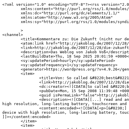
<?xml version="1.0" encoding="UTF-8"?><rss version="2.0
	xmlns:content="http://purl.org/rss/1.0/modules/content/"

	xmlns:dc="http://purl.org/dc/elements/1.1/"

	xmlns:atom="http://www.w3.org/2005/Atom"

	xmlns:sy="http://purl.org/rss/1.0/modules/syndication/"

	>

<channel>

	<title>Kommentare zu: Die Zukunft (nicht nur des Lesens) auf dem 24C3</title>

	<atom:link href="http://jakoblog.de/2007/12/28/die-zukunft-nicht-nur-des-lesens-auf-dem-24c3/feed/" rel="self" type="application/rss+xml" />

	<link>http://jakoblog.de/2007/12/28/die-zukunft-nicht-nur-des-lesens-auf-dem-24c3/</link>

	<description>Das Weblog von Jakob Voß</description>

	<lastBuildDate>Thu, 18 Sep 2025 20:01:59 +0000</lastBuildDate>

	<sy:updatePeriod>hourly</sy:updatePeriod>

	<sy:updateFrequency>1</sy:updateFrequency>

	<generator>https://wordpress.org/?v=4.9.26</generator>

	<item>

		<title>Von: So called &#8220;best&#8221; ECDL paper ignores tagging &#171; Jakoblog — Das Weblog von Jakob Voß</title>

		<link>http://jakoblog.de/2007/12/28/die-zukunft-nicht-nur-des-lesens-auf-dem-24c3/comment-page-1/#comment-93497</link>

		<dc:creator><![CDATA[So called &#8220;best&#8221; ECDL paper ignores tagging &#171; Jakoblog — Das Weblog von Jakob Voß]]></dc:creator>

		<pubDate>Mon, 15 Sep 2008 11:39:48 +0000</pubDate>

		<guid isPermaLink="false">http://jakoblog.de/2007/12/28/die-zukunft-nicht-nur-des-lesens-auf-dem-24c3/#comment-93497</guid>

		<description><![CDATA[[...] read and annotate documents, people will prefer paper notes for good reason. Give people a working e-paper-device with 
high resolution, long-lasting battery, touchscreen and 
		<content:encoded><![CDATA[<p>[&#8230;] read and annotate documents, people will prefer paper notes for good reason. Give people a working e-paper-
device with high resolution, long-lasting battery, touc
]]></content:encoded>

	</item>

	<item>
